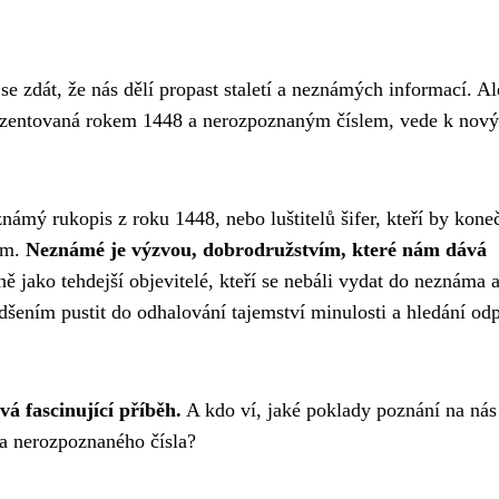
 zdát, že nás dělí propast staletí a neznámých informací. Al
rezentovaná rokem 1448 a nerozpoznaným číslem, vede k nov
eznámý rukopis z roku 1448, nebo luštitelů šifer, kteří by kone
lem.
Neznámé je výzvou, dobrodružstvím, které nám dává
ně jako tehdejší objevitelé, kteří se nebáli vydat do neznáma 
ením pustit do odhalování tajemství minulosti a hledání od
vá fascinující příběh.
A kdo ví, jaké poklady poznání na nás
 a nerozpoznaného čísla?