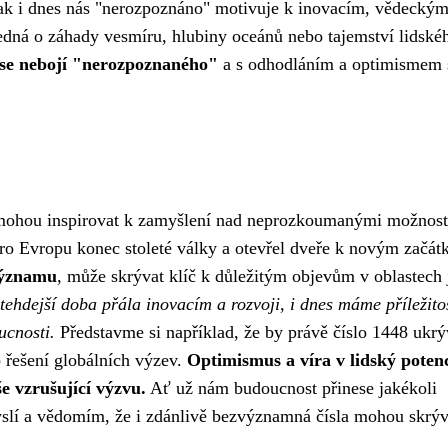
 tak i dnes nás "nerozpoznáno" motivuje k inovacím, vědecký
jedná o záhady vesmíru, hlubiny oceánů nebo tajemství lidské
 se nebojí "nerozpoznaného"
a s odhodláním a optimismem 
s mohou inspirovat k zamyšlení nad neprozkoumanými možnos
o Evropu konec stoleté války a otevřel dveře k novým začát
významu
, může skrývat klíč k důležitým objevům v oblastech 
 tehdejší doba přála inovacím a rozvoji, i dnes máme příležito
ucnosti.
Představme si například, že by právě číslo 1448 ukrý
o řešení globálních výzev.
Optimismus a víra v lidský potenc
e vzrušující výzvu.
Ať už nám budoucnost přinese jakékoli
myslí a vědomím, že i zdánlivě bezvýznamná čísla mohou skrýv