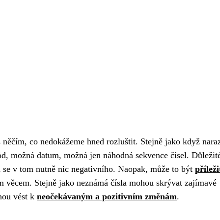
 něčím, co nedokážeme hned rozluštit. Stejně jako když nara
d, možná datum, možná jen náhodná sekvence čísel. Důležité 
á se v tom nutně nic negativního. Naopak, může to být
příleži
vým věcem. Stejně jako neznámá čísla mohou skrývat zajímavé
hou vést k
neočekávaným a pozitivním změnám
.