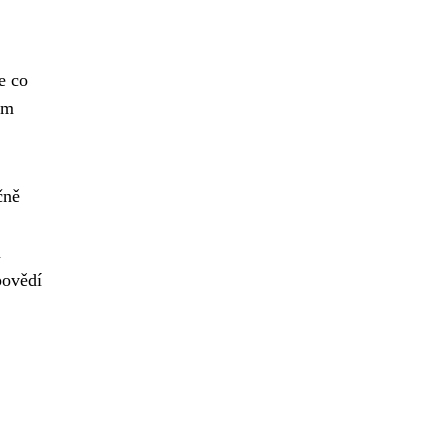
e co
ým
čně
a
povědí