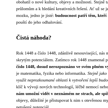
obohatil o nové kultury, objevy a možnosti. Stejně
průlomům a k hledání kreativních řešení. Ať už se 
mozku, jedno je jisté:
budoucnost patří těm, kteří
pouští do jeho odhalování.
Čistá náhoda?
Rok 1448 a číslo 1448, zdánlivě nesouvisející, ná
skrytým potenciálem. Zatímco rok 1448 znamenal pr
číslo 1448, dosud nerozpoznáno ve svém plném 
je matematika, fyzika nebo informatika.
Stejně jako
využít neprozkoumané oblasti k vytvoření lepší budo
klíč k vývoji nových technologií, léčbě nemocí neb
nám umožní vidět v neznámém ne strach, ale spíš
objevy, důležité je přistupovat k nim s otevřenou 
netušený potenciál.