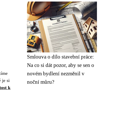
Smlouva o dílo stavební práce:
Na co si dát pozor, aby se sen o
novém bydlení nezměnil v
zíme
je si
noční můru?
tost k