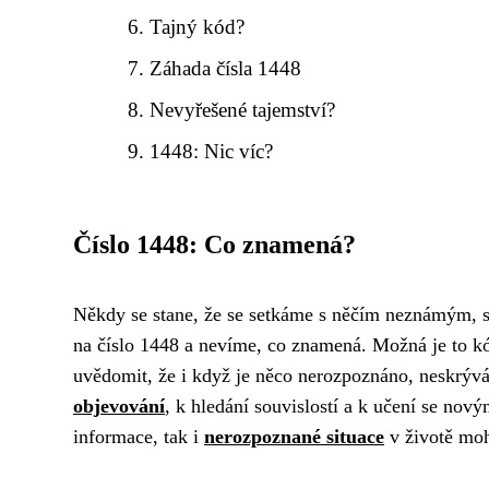
Tajný kód?
Záhada čísla 1448
Nevyřešené tajemství?
1448: Nic víc?
Číslo 1448: Co znamená?
Někdy se stane, že se setkáme s něčím neznámým, s
na číslo 1448 a nevíme, co znamená. Možná je to kó
uvědomit, že i když je něco nerozpoznáno, neskrýv
objevování
, k hledání souvislostí a k učení se no
informace, tak i
nerozpoznané situace
v životě mo