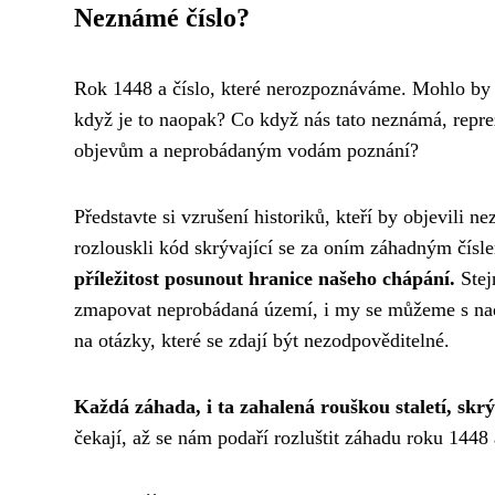
Neznámé číslo?
Rok 1448 a číslo, které nerozpoznáváme. Mohlo by se
když je to naopak? Co když nás tato neznámá, rep
objevům a neprobádaným vodám poznání?
Představte si vzrušení historiků, kteří by objevili n
rozlouskli kód skrývající se za oním záhadným čís
příležitost posunout hranice našeho chápání.
Stej
zmapovat neprobádaná území, i my se můžeme s nadš
na otázky, které se zdají být nezodpověditelné.
Každá záhada, i ta zahalená rouškou staletí, skrý
čekají, až se nám podaří rozluštit záhadu roku 1448