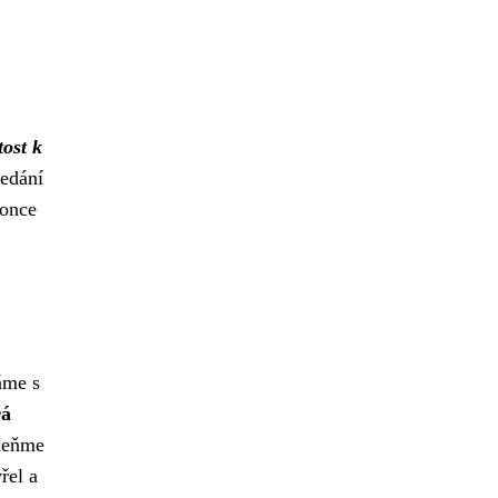
tost k
ledání
konce
áme s
rá
meňme
řel a