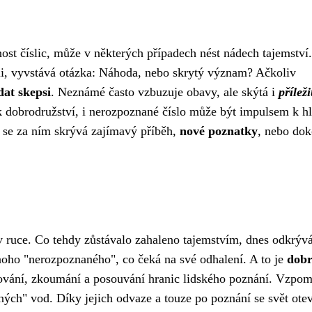
t číslic, může v některých případech nést nádech tajemství.
i, vyvstává otázka: Náhoda, nebo skrytý význam? Ačkoliv
at skepsi
. Neznámé často vzbuzuje obavy, ale skýtá i
příleži
 dobrodružství, i nerozpoznané číslo může být impulsem k h
á se za ním skrývá zajímavý příběh,
nové poznatky
, nebo do
 ruce. Co tehdy zůstávalo zahaleno tajemstvím, dnes odkrýv
mnoho "nerozpoznaného", co čeká na své odhalení. A to je
dob
vání, zkoumání a posouvání hranic lidského poznání. Vzpo
ých" vod. Díky jejich odvaze a touze po poznání se svět otev