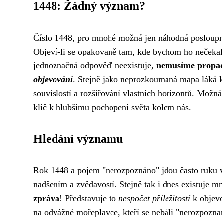
1448: Žádný význam?
Číslo 1448, pro mnohé možná jen náhodná posloupnos
Objeví-li se opakovaně tam, kde bychom ho nečekal
jednoznačná odpověď neexistuje,
nemusíme propad
objevování
. Stejně jako neprozkoumaná mapa láká k
souvislostí a rozšiřování vlastních horizontů. Možn
klíč k hlubšímu pochopení světa kolem nás.
Hledání významu
Rok 1448 a pojem "nerozpoznáno" jdou často ruku v
nadšením a zvědavostí. Stejně tak i dnes existuje 
zpráva
! Představuje to
nespočet příležitostí
k objevo
na odvážné mořeplavce, kteří se nebáli "nerozpoznan