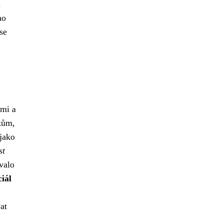
m
ho
se
tmi a
kům,
jako
st
valo
iál
at