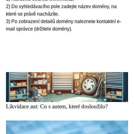
2) Do vyhledávacího pole zadejte název domény, na
které se právě nacházíte.
3) Po zobrazení detailů domény naleznete kontaktní e-
mail správce (držitele domény).
Likvidace aut: Co s autem, které dosloužilo?