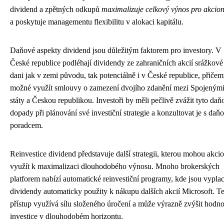
dividend a zpětných odkupů
maximalizuje celkový výnos pro akcio
a poskytuje managementu flexibilitu v alokaci kapitálu.
Daňové aspekty dividend jsou důležitým faktorem pro investory. V
České republice podléhají dividendy ze zahraničních akcií srážkové
dani jak v zemi původu, tak potenciálně i v České republice, přičem
možné využít smlouvy o zamezení dvojího zdanění mezi Spojeným
státy a Českou republikou. Investoři by měli pečlivě zvážit tyto daň
dopady při plánování své investiční strategie a konzultovat je s da
poradcem.
Reinvestice dividend představuje další strategii, kterou mohou akcio
využít k maximalizaci dlouhodobého výnosu. Mnoho brokerských
platforem nabízí automatické reinvestiční programy, kde jsou vypla
dividendy automaticky použity k nákupu dalších akcií Microsoft. T
přístup využívá sílu složeného úročení a může výrazně zvýšit hodn
investice v dlouhodobém horizontu.