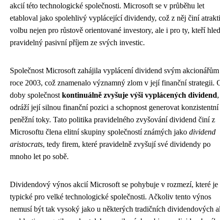
akcií této technologické společnosti. Microsoft se v průběhu let
etabloval jako spolehlivý vyplácející dividendy, což z něj činí atrakt
volbu nejen pro růstově orientované investory, ale i pro ty, kteří hled
pravidelný pasivní příjem ze svých investic.
Společnost Microsoft zahájila vyplácení dividend svým akcionářům
roce 2003, což znamenalo významný zlom v její finanční strategii. 
doby společnost
kontinuálně zvyšuje výši vyplácených dividend
,
odráží její silnou finanční pozici a schopnost generovat konzistentní
peněžní toky. Tato politika pravidelného zvyšování dividend činí z
Microsoftu člena elitní skupiny společností známých jako
dividend
aristocrats
, tedy firem, které pravidelně zvyšují své dividendy po
mnoho let po sobě.
Dividendový výnos akcií Microsoft se pohybuje v rozmezí, které je
typické pro velké technologické společnosti. Ačkoliv tento výnos
nemusí být tak vysoký jako u některých tradičních dividendových a