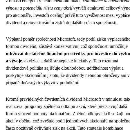
z oblasti energetiky nebo telekomunikací,
kombinace dividendovéh
výnosu a potenciálu růstu ceny akcií
vytváří atraktivní celkový výn
pro akcionáře. Investoři oceňují právě tuto vyváženost mezi vyplác
dividend a reinvestováním zisků do dalšího růstu společnosti.
Výplatní poměr společnosti Microsoft, tedy podíl zisku vyplacenéh
formou dividend, zůstává konzervativní, což společnosti umožňuje
udržovat dostatečné finanční prostředky pro investice do výz
a vývoje
, akvizice a další strategické iniciativy. Tato rozumná
dividendová politika zajišťuje dlouhodobou udržitelnost výplat a
poskytuje akcionářům jistotu, že dividendy nebudou ohroženy ani v
případě dočasných výkyvů v podnikání.
Kromě pravidelných čtvrtletních dividend Microsoft v minulosti tak
realizoval programy zpětného odkupu akcií, které představují další
formu vrácení hodnoty akcionářům. Zpětné odkupy akcií snižují po
akcií v oběhu, což zvyšuje podíl jednotlivých akcionářů na společno
často pozitivně ovlivňuje zisk na akcii. Tato strategie kombinace