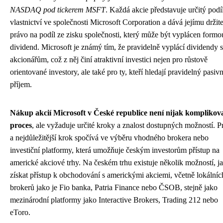
NASDAQ pod tickerem MSFT
. Každá akcie představuje určitý podí
vlastnictví ve společnosti Microsoft Corporation a dává jejímu držite
právo na podíl ze zisku společnosti, který může být vyplácen formo
dividend. Microsoft je známý tím, že pravidelně vyplácí dividendy
akcionářům, což z něj činí atraktivní investici nejen pro růstově
orientované investory, ale také pro ty, kteří hledají pravidelný pasivn
příjem.
Nákup akcií Microsoft v České republice není nijak komplikov
proces
, ale vyžaduje určité kroky a znalost dostupných možností. P
a nejdůležitější krok spočívá ve výběru vhodného brokera nebo
investiční platformy, která umožňuje českým investorům přístup na
americké akciové trhy. Na českém trhu existuje několik možností, j
získat přístup k obchodování s americkými akciemi, včetně lokálníc
brokerů jako je Fio banka, Patria Finance nebo ČSOB, stejně jako
mezinárodní platformy jako Interactive Brokers, Trading 212 nebo
eToro.