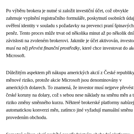
Po výběru brokera je nutné si založit investiční účet, což obvykle
zahrnuje vyplnění registračního formuláře, poskytnutí osobních úda
ověření identity v souladu s požadavky na prevenci praní špinavých
peněz. Tento proces může trvat od několika minut až po několik dní
závislosti na zvoleném brokerovi. Jakmile je účet aktivován,
investo
musí na něj převést finanční prostředky
, které chce investovat do ak
Microsoft.
Důležitým aspektem při nákupu amerických akcií z České republiky
měnové riziko, protože akcie Microsoft jsou denominovány v
amerických dolarech. To znamená, že investor musí nejprve převést
české koruny na dolary, což s sebou nese náklady na směnu měn a 
riziko změny směnného kurzu. Některé brokerské platformy nabízej
automatickou konverzi měn, zatímco jiné vyžadují manuální směnu
provedením obchodu.