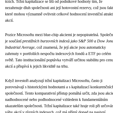
trzích. Tržní kapitalizace se liší od podnikové hodnoty tím, že
nezahrnuje dluh společnosti ani její hotovostní rezervy, což jsou fak
které mohou významně ovlivnit celkové hodnocení investiční atrakt
akcií.
Pozice Microsoftu mezi blue-chip akciemi je nepopiratelná. Společn
je součástí
prestižních burzovních indexů jako S&P 500 a Dow Jon
Industrial Average
, což znamená, že její akcie jsou automaticky
zahrnuty v portfoliích nespočtu indexových fondů a ETF po celém
světě. Tato institucionální poptávka vytváří určitou stabilitu pro cen
akcií a přispívá k jejich likviditě na trhu.
Když investoři analyzují tržní kapitalizaci Microsoftu, často ji
porovnávají s historickými hodnotami a s kapitalizací konkurenčníc
společností. Tento komparativní přístup pomáhá určit, zda jsou akci
nadhodnocené nebo podhodnocené vzhledem k fundamentálním
ukazatelům společnosti. Tržní kapitalizace také hraje roli při určová
váhy akcií v různých indexech, což má přímý dopad na pasivní