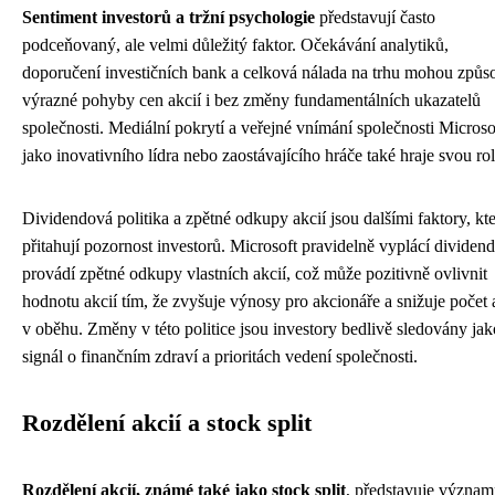
Sentiment investorů a tržní psychologie
představují často
podceňovaný, ale velmi důležitý faktor. Očekávání analytiků,
doporučení investičních bank a celková nálada na trhu mohou způso
výrazné pohyby cen akcií i bez změny fundamentálních ukazatelů
společnosti. Mediální pokrytí a veřejné vnímání společnosti Microso
jako inovativního lídra nebo zaostávajícího hráče také hraje svou rol
Dividendová politika a zpětné odkupy akcií jsou dalšími faktory, kt
přitahují pozornost investorů. Microsoft pravidelně vyplácí dividen
provádí zpětné odkupy vlastních akcií, což může pozitivně ovlivnit
hodnotu akcií tím, že zvyšuje výnosy pro akcionáře a snižuje počet 
v oběhu. Změny v této politice jsou investory bedlivě sledovány jak
signál o finančním zdraví a prioritách vedení společnosti.
Rozdělení akcií a stock split
Rozdělení akcií, známé také jako stock split
, představuje význa