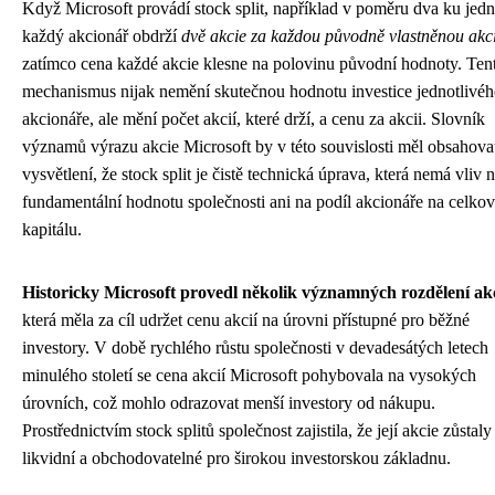
Když Microsoft provádí stock split, například v poměru dva ku jedn
každý akcionář obdrží
dvě akcie za každou původně vlastněnou akci
zatímco cena každé akcie klesne na polovinu původní hodnoty. Ten
mechanismus nijak nemění skutečnou hodnotu investice jednotlivé
akcionáře, ale mění počet akcií, které drží, a cenu za akcii. Slovník
významů výrazu akcie Microsoft by v této souvislosti měl obsahova
vysvětlení, že stock split je čistě technická úprava, která nemá vliv 
fundamentální hodnotu společnosti ani na podíl akcionáře na celko
kapitálu.
Historicky Microsoft provedl několik významných rozdělení akc
která měla za cíl udržet cenu akcií na úrovni přístupné pro běžné
investory. V době rychlého růstu společnosti v devadesátých letech
minulého století se cena akcií Microsoft pohybovala na vysokých
úrovních, což mohlo odrazovat menší investory od nákupu.
Prostřednictvím stock splitů společnost zajistila, že její akcie zůstaly
likvidní a obchodovatelné pro širokou investorskou základnu.