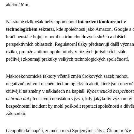
akcionářům.
Na straně rizik však nelze opomenout
intenzivní konkurenci v
technologickém sektoru
, kde společnosti jako Amazon, Google a d
hráči neustále bojují o podíl na trhu cloudových služeb a dalších
perspektivních oblastech. Regulatorní tlaky představují další význa
riziko, protože antimonopolní úřady v různých jurisdikcích stále
pečlivěji zkoumají praktiky velkých technologických společností.
Makroekonomické faktory včetně změn úrokových sazeb mohou
negativně ovlivnit ocenění technologických akcií, které jsou obecně
citlivější na změny v nákladech na kapitál.
Kybernetická bezpečnost
ochrana dat
představují neustálou výzvu, kdy jakýkoliv významný
bezpečnostní incident by mohl poškodit reputaci společnosti a důvě
zákazníků.
Geopolitické napětí, zejména mezi Spojenými státy a Čínou, může