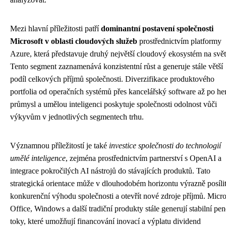
Mezi hlavní příležitosti patří
dominantní postavení společnosti
Microsoft v oblasti cloudových služeb
prostřednictvím platformy
Azure, která představuje druhý největší cloudový ekosystém na svět
Tento segment zaznamenává konzistentní růst a generuje stále větší
podíl celkových příjmů společnosti. Diverzifikace produktového
portfolia od operačních systémů přes kancelářský software až po he
průmysl a umělou inteligenci poskytuje společnosti odolnost vůči
výkyvům v jednotlivých segmentech trhu.
Významnou příležitostí je také
investice společnosti do technologií
umělé inteligence
, zejména prostřednictvím partnerství s OpenAI a
integrace pokročilých AI nástrojů do stávajících produktů. Tato
strategická orientace může v dlouhodobém horizontu výrazně posíli
konkurenční výhodu společnosti a otevřít nové zdroje příjmů. Micro
Office, Windows a další tradiční produkty stále generují stabilní pe
toky, které umožňují financování inovací a výplatu dividend