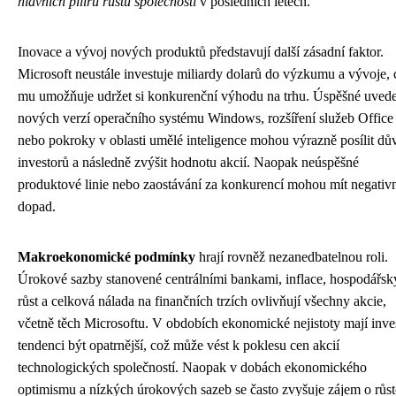
hlavních pilířů růstu společnosti
v posledních letech.
Inovace a vývoj nových produktů představují další zásadní faktor.
Microsoft neustále investuje miliardy dolarů do výzkumu a vývoje, 
mu umožňuje udržet si konkurenční výhodu na trhu. Úspěšné uved
nových verzí operačního systému Windows, rozšíření služeb Office
nebo pokroky v oblasti umělé inteligence mohou výrazně posílit dů
investorů a následně zvýšit hodnotu akcií. Naopak neúspěšné
produktové linie nebo zaostávání za konkurencí mohou mít negativ
dopad.
Makroekonomické podmínky
hrají rovněž nezanedbatelnou roli.
Úrokové sazby stanovené centrálními bankami, inflace, hospodářsk
růst a celková nálada na finančních trzích ovlivňují všechny akcie,
včetně těch Microsoftu. V obdobích ekonomické nejistoty mají inve
tendenci být opatrnější, což může vést k poklesu cen akcií
technologických společností. Naopak v dobách ekonomického
optimismu a nízkých úrokových sazeb se často zvyšuje zájem o růs