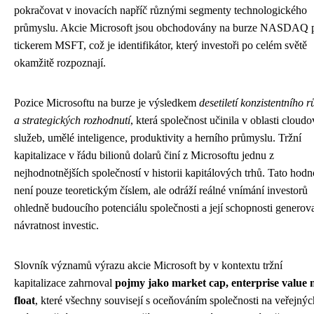
pokračovat v inovacích napříč různými segmenty technologického
průmyslu. Akcie Microsoft jsou obchodovány na burze NASDAQ 
tickerem MSFT, což je identifikátor, který investoři po celém světě
okamžitě rozpoznají.
Pozice Microsoftu na burze je výsledkem
desetiletí konzistentního r
a strategických rozhodnutí
, která společnost učinila v oblasti cloud
služeb, umělé inteligence, produktivity a herního průmyslu. Tržní
kapitalizace v řádu bilionů dolarů činí z Microsoftu jednu z
nejhodnotnějších společností v historii kapitálových trhů. Tato hodn
není pouze teoretickým číslem, ale odráží reálné vnímání investorů
ohledně budoucího potenciálu společnosti a její schopnosti generov
návratnost investic.
Slovník významů výrazu akcie Microsoft by v kontextu tržní
kapitalizace zahrnoval
pojmy jako market cap, enterprise value 
float
, které všechny souvisejí s oceňováním společnosti na veřejnýc