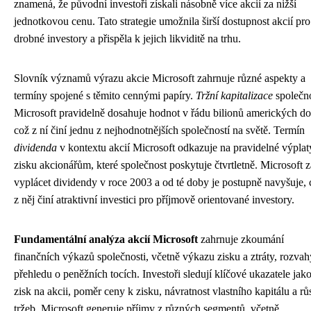
znamená, že původní investoři získali násobně více akcií za nižší
jednotkovou cenu. Tato strategie umožnila širší dostupnost akcií pro
drobné investory a přispěla k jejich likviditě na trhu.
Slovník významů výrazu akcie Microsoft zahrnuje různé aspekty a
termíny spojené s těmito cennými papíry.
Tržní kapitalizace
společno
Microsoft pravidelně dosahuje hodnot v řádu bilionů amerických do
což z ní činí jednu z nejhodnotnějších společností na světě. Termín
dividenda
v kontextu akcií Microsoft odkazuje na pravidelné výplat
zisku akcionářům, které společnost poskytuje čtvrtletně. Microsoft z
vyplácet dividendy v roce 2003 a od té doby je postupně navyšuje, 
z něj činí atraktivní investici pro příjmově orientované investory.
Fundamentální analýza akcií Microsoft
zahrnuje zkoumání
finančních výkazů společnosti, včetně výkazu zisku a ztráty, rozvah
přehledu o peněžních tocích. Investoři sledují klíčové ukazatele jako
zisk na akcii, poměr ceny k zisku, návratnost vlastního kapitálu a rů
tržeb. Microsoft generuje příjmy z různých segmentů, včetně