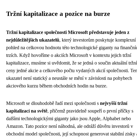
Tržní kapitalizace a pozice na burze
Tržní kapitalizace společnosti Microsoft představuje jeden z
nejdůležitějších ukazatelů
, který investorům poskytuje komplexní
pohled na celkovou hodnotu této technologické giganty na finanční
trzích. Když hovoříme o akciích Microsoft v kontextu jejich tržní
kapitalizace, musíme si uvědomit, že se jedná o součin aktuální tržní
ceny jedné akcie a celkového počtu vydaných akcií společnosti. Te
ukazatel není statický a neustále se mění v závislosti na pohybech
akciového kurzu během obchodních hodin na burze.
Microsoft se dlouhodobě řadí mezi společnosti s
nejvyšší tržní
kapitalizací na světě
, přičemž pravidelně soupeří o první příčky s
dalšími technologickými giganty jako jsou Apple, Alphabet nebo
Amazon. Tato pozice není náhodná, ale odráží důvěru investorů v
obchodní model společnosti, její schopnost generovat stabilní zisky 