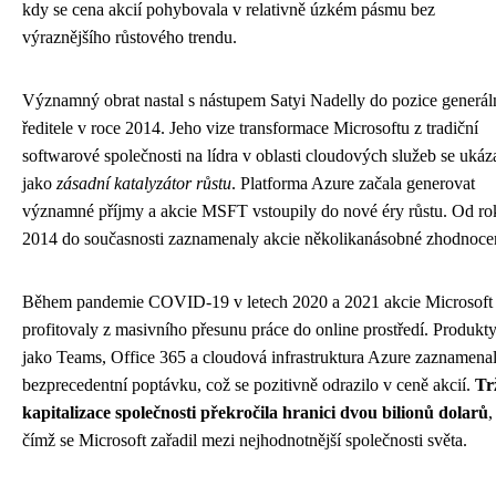
kdy se cena akcií pohybovala v relativně úzkém pásmu bez
výraznějšího růstového trendu.
Významný obrat nastal s nástupem Satyi Nadelly do pozice generál
ředitele v roce 2014. Jeho vize transformace Microsoftu z tradiční
softwarové společnosti na lídra v oblasti cloudových služeb se ukáz
jako
zásadní katalyzátor růstu
. Platforma Azure začala generovat
významné příjmy a akcie MSFT vstoupily do nové éry růstu. Od ro
2014 do současnosti zaznamenaly akcie několikanásobné zhodnoce
Během pandemie COVID-19 v letech 2020 a 2021 akcie Microsoft
profitovaly z masivního přesunu práce do online prostředí. Produkt
jako Teams, Office 365 a cloudová infrastruktura Azure zaznamena
bezprecedentní poptávku, což se pozitivně odrazilo v ceně akcií.
Tr
kapitalizace společnosti překročila hranici dvou bilionů dolarů
,
čímž se Microsoft zařadil mezi nejhodnotnější společnosti světa.