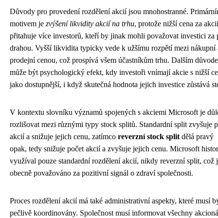
Důvody pro provedení rozdělení akcií jsou mnohostranné. Primárn
motivem je
zvýšení likvidity akcií na trhu
, protože nižší cena za akci
přitahuje více investorů, kteří by jinak mohli považovat investici za p
drahou. Vyšší likvidita typicky vede k užšímu rozpětí mezi nákupní 
prodejní cenou, což prospívá všem účastníkům trhu. Dalším důvod
může být psychologický efekt, kdy investoři vnímají akcie s nižší c
jako dostupnější, i když skutečná hodnota jejich investice zůstává st
V kontextu slovníku významů spojených s akciemi Microsoft je důl
rozlišovat mezi různými typy stock splitů. Standardní split zvyšuje 
akcií a snižuje jejich cenu, zatímco
reverzní stock split
dělá pravý
opak, tedy snižuje počet akcií a zvyšuje jejich cenu. Microsoft histo
využíval pouze standardní rozdělení akcií, nikdy reverzní split, což 
obecně považováno za pozitivní signál o zdraví společnosti.
Proces rozdělení akcií má také administrativní aspekty, které musí b
pečlivě koordinovány. Společnost musí informovat všechny akcioná