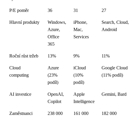
P/E poměr
36
31
27
Hlavní produkty
Windows,
iPhone,
Search, Cloud,
Azure,
Mac,
Android
Office
Services
365
Roční růst tržeb
13%
9%
11%
Cloud
Azure
iCloud
Google Cloud
computing
(23%
(10%
(11% podíl)
podíl)
podíl)
AI investice
OpenAI,
Apple
Gemini, Bard
Copilot
Intelligence
Zaměstnanci
238 000
161 000
182 000