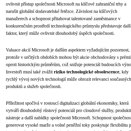
ovlivnit přístup společnosti Microsoft na klíčové zahraniční trhy a
narušit globální dodavatelské řetězce. Závislost na klíčových
manažerech a schopnost přitahovat talentované zaměstnance v
konkurenčním prostředí technologického průmyslu představuje dalš
faktor, který může ovlivnit dlouhodobý úspěch společnosti.
Valuace akcií Microsoft je dalším aspektem vyžadujícím pozornost,
protože v určitých obdobích mohou být akcie obchodovány s prémi
oproti historickým průměrům, což snižuje potenciál budoucích výno
Investoři musí také zvážit
riziko technologické obsolescence
, kdy
rychlý vývoj nových technologií může ohrozit relevanci současnýc
produktů a služeb společnosti.
Příležitost spočívá v rostoucí digitalizaci globální ekonomiky, která
vytváří dlouhodobý růstový potenciál pro cloudové služby, produkt
nástroje a další nabídky společnosti Microsoft. Schopnost společnos
generovat vysoké marže a volné peněžní toky poskytuje flexibilitu 