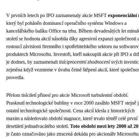
V prvních letech po IPO zaznamenaly akcie MSFT
exponenciální 
který byl poháněn dominancí operačního systému Windows a
kancelářského balíku Office na trhu. Během devadesátých let minu
století se hodnota akcií násobila díky agresivní expanzi společnosti 
rostoucí závislosti firemního i spotřebitelského sektoru na softwaro
produktech Microsoftu. Investoři, kteří nakoupili akcie při IPO a drž
je dodnes, by zaznamenali
tisíciprocentní zhodnocení
svých investic
zejména když vezmeme v úvahu četné štěpení akcií, které společnos
provedla.
Přelom tisíciletí přinesl pro akcie Microsoft turbulentní období.
Prasknutí technologické bubliny v roce 2000 zasáhlo MSFT stejně 
ostatní technologické společnosti. Cena akcií klesla z historických
maxim a následovalo období stagnace, které trvalo téměř celé první
desetiletí jednadvacátého století.
Toto období mezi lety 2000 až 2
je často označováno jako ztracená dekáda pro akcionáře Microsoftu