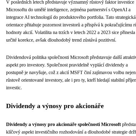
V posledních letech představuje významný růstový faktor investice
Microsoftu do umělé inteligence, zejména partnerství s OpenAI a
integrace AI technologií do produktového portfolia. Tato strategická
orientace přitahuje pozornost investorů a přispívá k pokračujícímu r
hodnoty akcií. Volatilita na trzích v letech 2022 a 2023 sice přinesla
určité korekce, avšak dlouhodobý trend zůstává pozitivní.
Dividendová politika společnosti Microsoft představuje další atrakti
aspekt pro investory. Společnost pravidelně vyplácí dividendy a
postupně je navyšuje, což z akcií MSFT činí zajímavou volbu nejen
růstově orientované investory, ale i pro ty, kteří hledají stabilní příje
investic.
Dividendy a výnosy pro akcionáře
Dividendy a výnosy pro akcionáře společnosti Microsoft
předsta
klíčový aspekt investičního rozhodování a dlouhodobé strategie drž