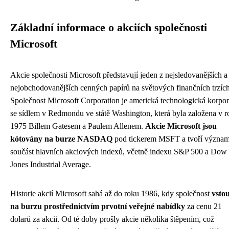
Základní informace o akciích společnosti
Microsoft
Akcie společnosti Microsoft představují jeden z nejsledovanějších a
nejobchodovanějších cenných papírů na světových finančních trzích
Společnost Microsoft Corporation je americká technologická korpo
se sídlem v Redmondu ve státě Washington, která byla založena v r
1975 Billem Gatesem a Paulem Allenem.
Akcie Microsoft jsou
kótovány na burze NASDAQ
pod tickerem MSFT a tvoří význa
součást hlavních akciových indexů, včetně indexu S&P 500 a Dow
Jones Industrial Average.
Historie akcií Microsoft sahá až do roku 1986, kdy společnost
vstou
na burzu prostřednictvím prvotní veřejné nabídky
za cenu 21
dolarů za akcii. Od té doby prošly akcie několika štěpením, což