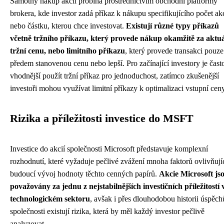
Samotný nákup akcií probíhá prostřednictvím obchodní platformy
brokera, kde investor zadá příkaz k nákupu specifikujícího počet akc
nebo částku, kterou chce investovat.
Existují různé typy příkazů
včetně tržního příkazu, který provede nákup okamžitě za aktuá
tržní cenu, nebo limitního příkazu
, který provede transakci pouze
předem stanovenou cenu nebo lepší. Pro začínající investory je čast
vhodnější použít tržní příkaz pro jednoduchost, zatímco zkušenější
investoři mohou využívat limitní příkazy k optimalizaci vstupní ceny
Rizika a příležitosti investice do MSFT
Investice do akcií společnosti Microsoft představuje komplexní
rozhodnutí, které vyžaduje pečlivé zvážení mnoha faktorů ovlivňují
budoucí vývoj hodnoty těchto cenných papírů.
Akcie Microsoft js
považovány za jednu z nejstabilnějších investičních příležitostí 
technologickém sektoru
, avšak i přes dlouhodobou historii úspěch
společnosti existují rizika, která by měl každý investor pečlivě
analyzovat.