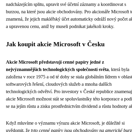
nadcházejícím splitu, upravit své účetní záznamy a koordinovat s
burzou, na které jsou akcie obchodovány. Pro akcionáře Microsoft t
znamená, že jejich makléřský účet automaticky odráží nový počet ak
a upravenou cenu, aniž by museli podnikat jakékoli kroky.
Jak koupit akcie Microsoft v Česku
Akcie Microsoft představují cenné papíry jedné z
nejvýznamnějších technologických společností světa
, která byla
založena v roce 1975 a od té doby se stala globálním lídrem v oblast
softwarových řešení, cloudových služeb a mnoha dalších
technologických odvětví. Pro investory v České republice znamenaj
akcie Microsoft možnost stát se spoluvlastníky této korporace a podí
se na jejím růstu a zisku prostřednictvím dividend a růstu hodnoty ak
Když mluvíme o významu výrazu akcie Microsoft, je důležité si
uvědomit, že
tyto cenné papíry jsou obchodovány na americké burz