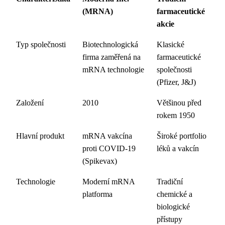
(MRNA)
farmaceutické
akcie
Typ společnosti
Biotechnologická
Klasické
firma zaměřená na
farmaceutické
mRNA technologie
společnosti
(Pfizer, J&J)
Založení
2010
Většinou před
rokem 1950
Hlavní produkt
mRNA vakcína
Široké portfolio
proti COVID-19
léků a vakcín
(Spikevax)
Technologie
Moderní mRNA
Tradiční
platforma
chemické a
biologické
přístupy