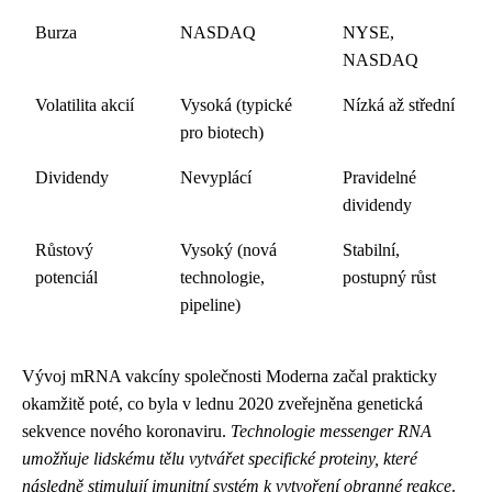
Burza
NASDAQ
NYSE,
NASDAQ
Volatilita akcií
Vysoká (typické
Nízká až střední
pro biotech)
Dividendy
Nevyplácí
Pravidelné
dividendy
Růstový
Vysoký (nová
Stabilní,
potenciál
technologie,
postupný růst
pipeline)
Vývoj mRNA vakcíny společnosti Moderna začal prakticky
okamžitě poté, co byla v lednu 2020 zveřejněna genetická
sekvence nového koronaviru.
Technologie messenger RNA
umožňuje lidskému tělu vytvářet specifické proteiny, které
následně stimulují imunitní systém k vytvoření obranné reakce
.