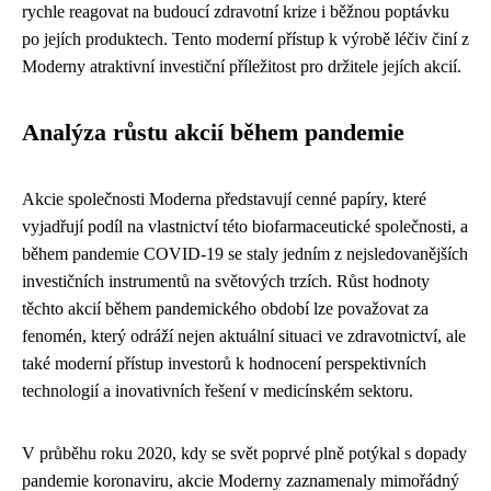
rychle reagovat na budoucí zdravotní krize i běžnou poptávku
po jejích produktech. Tento moderní přístup k výrobě léčiv činí z
Moderny atraktivní investiční příležitost pro držitele jejích akcií.
Analýza růstu akcií během pandemie
Akcie společnosti Moderna představují cenné papíry, které
vyjadřují podíl na vlastnictví této biofarmaceutické společnosti, a
během pandemie COVID-19 se staly jedním z nejsledovanějších
investičních instrumentů na světových trzích. Růst hodnoty
těchto akcií během pandemického období lze považovat za
fenomén, který odráží nejen aktuální situaci ve zdravotnictví, ale
také moderní přístup investorů k hodnocení perspektivních
technologií a inovativních řešení v medicínském sektoru.
V průběhu roku 2020, kdy se svět poprvé plně potýkal s dopady
pandemie koronaviru, akcie Moderny zaznamenaly mimořádný