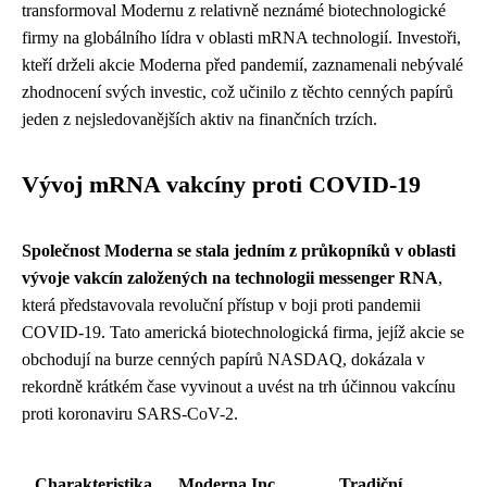
transformoval Modernu z relativně neznámé biotechnologické
firmy na globálního lídra v oblasti mRNA technologií. Investoři,
kteří drželi akcie Moderna před pandemií, zaznamenali nebývalé
zhodnocení svých investic, což učinilo z těchto cenných papírů
jeden z nejsledovanějších aktiv na finančních trzích.
Vývoj mRNA vakcíny proti COVID-19
Společnost Moderna se stala jedním z průkopníků v oblasti
vývoje vakcín založených na technologii messenger RNA
,
která představovala revoluční přístup v boji proti pandemii
COVID-19. Tato americká biotechnologická firma, jejíž akcie se
obchodují na burze cenných papírů NASDAQ, dokázala v
rekordně krátkém čase vyvinout a uvést na trh účinnou vakcínu
proti koronaviru SARS-CoV-2.
Charakteristika
Moderna Inc.
Tradiční