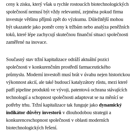
ceny k zisku, který však u rychle rostoucích biotechnologických
společností nemusí být vždy relevantní, zejména pokud firma
investuje většinu příjmů zpět do výzkumu. Důležitější mohou
být ukazatele jako poměr ceny k tržbám nebo analýza peněžních
toků, které lépe zachycují skutečnou finanční situaci společnosti
zaměřené na inovace.
Současný stav tržní kapitalizace odráží aktuální pozici
společnosti v konkurenčním prostředí farmaceutického
průmyslu. Moderní investoři musí brát v úvahu nejen historickou
výkonnost akcií, ale také budoucí katalyzátory růstu, mezi které
patří pipeline produktů ve vývoji, patentová ochrana stávajících
technologií a schopnost společnosti adaptovat se na měnící se
potřeby trhu. Tržní kapitalizace tak funguje jako
dynamický
indikátor důvěry investorů
v dlouhodobou strategii a
konkurenceschopnost společnosti v oblasti moderních
biotechnologických řešení.