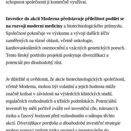
schopnost společnosti ji komerčně využívat.
Investice do akcií Moderna představuje příležitost podílet se
na rozvoji moderní medicíny
a biotechnologického průmyslu.
Společnost pokračuje ve výzkumu a vývoji dalších léčiv
zaměřených na různé oblasti, včetně onkologie,
kardiovaskulárních onemocnění a vzácných genetických poruch.
Tento široký portfolio projektů poskytuje diverzifikaci a
potenciál pro dlouhodobý růst.
Je důležité si uvědomit, že akcie biotechnologických společností,
včetně Moderna, mohou být volatilní a jejich hodnota může
značně kolísat v závislosti na výsledcích klinických studií,
regulačních rozhodnutích a tržních podmínkách. Potenciální
investoři by měli pečlivě zvážit své investiční cíle, toleranci k
riziku a časový horizont před rozhodnutím o nákupu těchto
akcií.
Diverzifikace portfolia a dlouhodobá investiční strategie
mohou pomoci zmírnit rizika spojená s investováním do