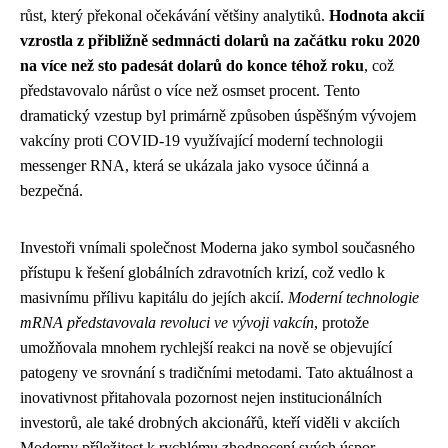
růst, který překonal očekávání většiny analytiků.
Hodnota akcií
vzrostla z přibližně sedmnácti dolarů na začátku roku 2020
na více než sto padesát dolarů do konce téhož roku
, což
představovalo nárůst o více než osmset procent. Tento
dramatický vzestup byl primárně způsoben úspěšným vývojem
vakcíny proti COVID-19 využívající moderní technologii
messenger RNA, která se ukázala jako vysoce účinná a
bezpečná.
Investoři vnímali společnost Moderna jako symbol současného
přístupu k řešení globálních zdravotních krizí, což vedlo k
masivnímu přílivu kapitálu do jejích akcií.
Moderní technologie
mRNA představovala revoluci ve vývoji vakcín
, protože
umožňovala mnohem rychlejší reakci na nově se objevující
patogeny ve srovnání s tradičními metodami. Tato aktuálnost a
inovativnost přitahovala pozornost nejen institucionálních
investorů, ale také drobných akcionářů, kteří viděli v akciích
Moderny příležitost k rychlému zhodnocení svých úspor.