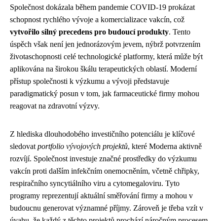
Společnost dokázala během pandemie COVID-19 prokázat
schopnost rychlého vývoje a komercializace vakcín, což
vytvořilo silný precedens pro budoucí produkty
. Tento
úspěch však není jen jednorázovým jevem, nýbrž potvrzením
životaschopnosti celé technologické platformy, která může být
aplikována na širokou škálu terapeutických oblastí. Moderní
přístup společnosti k výzkumu a vývoji představuje
paradigmatický posun v tom, jak farmaceutické firmy mohou
reagovat na zdravotní výzvy.
Z hlediska dlouhodobého investičního potenciálu je klíčové
sledovat
portfolio vývojových projektů
, které Moderna aktivně
rozvíjí. Společnost investuje značné prostředky do výzkumu
vakcín proti dalším infekčním onemocněním, včetně chřipky,
respiračního syncytiálního viru a cytomegaloviru. Tyto
programy reprezentují aktuální směřování firmy a mohou v
budoucnu generovat významné příjmy. Zároveň je třeba vzít v
úvahu, že každý z těchto projektů prochází náročným procesem