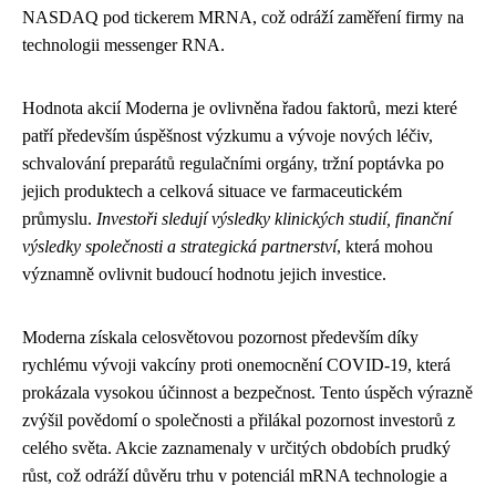
NASDAQ pod tickerem MRNA, což odráží zaměření firmy na
technologii messenger RNA.
Hodnota akcií Moderna je ovlivněna řadou faktorů, mezi které
patří především úspěšnost výzkumu a vývoje nových léčiv,
schvalování preparátů regulačními orgány, tržní poptávka po
jejich produktech a celková situace ve farmaceutickém
průmyslu.
Investoři sledují výsledky klinických studií, finanční
výsledky společnosti a strategická partnerství
, která mohou
významně ovlivnit budoucí hodnotu jejich investice.
Moderna získala celosvětovou pozornost především díky
rychlému vývoji vakcíny proti onemocnění COVID-19, která
prokázala vysokou účinnost a bezpečnost. Tento úspěch výrazně
zvýšil povědomí o společnosti a přilákal pozornost investorů z
celého světa. Akcie zaznamenaly v určitých obdobích prudký
růst, což odráží důvěru trhu v potenciál mRNA technologie a