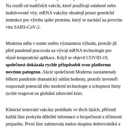
Na rozdíl od tradičních vakcín, které používají oslabené nebo
inaktivované viry, mRNA vakcíny obsahují pouze genetické
instrukce pro výrobu spike proteinu, který se nachází na povrchu
viru SARS-CoV-2.
Moderna měla v tomto směru významnou výhodu, protože již
před pandemií pracovala na vývoji mRNA technologie pro
různé terapeutické aplikace. Když se objevil COVID-19,
společnost dokázala rychle přizpůsobit svou platformu
novému patogenu
. Akcie společnosti Moderna zaznamenaly
během pandemie dramatický nárůst hodnoty, protože investoři
rozpoznali potenciál této moderní technologie a schopnost firmy
rychle reagovat na globální zdravotní krizi.
Klinické testování vakcíny probíhalo ve třech fázích, přičemž
každá fáze poskytla důležité informace o bezpečnosti a účinnosti
preparátu. První fáze zahrnovala malou skupinu dobrovolníků a