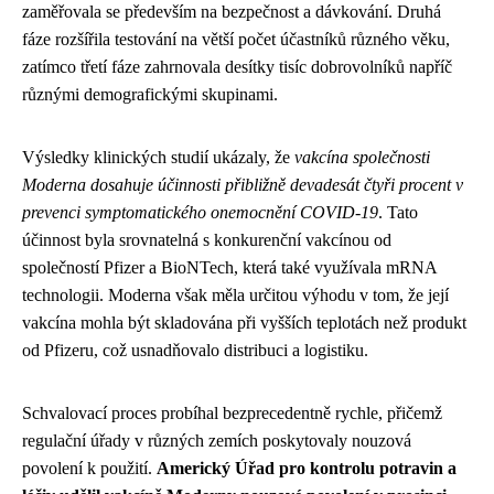
zaměřovala se především na bezpečnost a dávkování. Druhá
fáze rozšířila testování na větší počet účastníků různého věku,
zatímco třetí fáze zahrnovala desítky tisíc dobrovolníků napříč
různými demografickými skupinami.
Výsledky klinických studií ukázaly, že
vakcína společnosti
Moderna dosahuje účinnosti přibližně devadesát čtyři procent v
prevenci symptomatického onemocnění COVID-19
. Tato
účinnost byla srovnatelná s konkurenční vakcínou od
společností Pfizer a BioNTech, která také využívala mRNA
technologii. Moderna však měla určitou výhodu v tom, že její
vakcína mohla být skladována při vyšších teplotách než produkt
od Pfizeru, což usnadňovalo distribuci a logistiku.
Schvalovací proces probíhal bezprecedentně rychle, přičemž
regulační úřady v různých zemích poskytovaly nouzová
povolení k použití.
Americký Úřad pro kontrolu potravin a