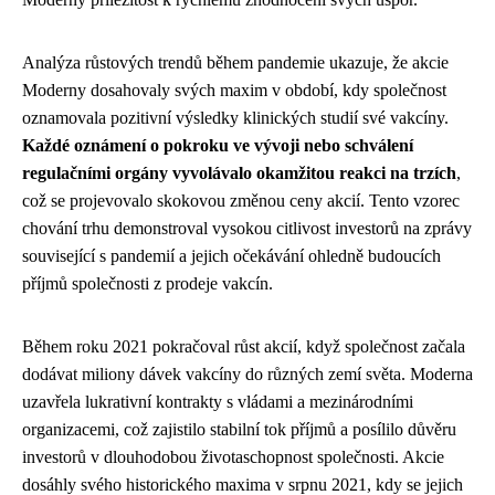
Analýza růstových trendů během pandemie ukazuje, že akcie
Moderny dosahovaly svých maxim v období, kdy společnost
oznamovala pozitivní výsledky klinických studií své vakcíny.
Každé oznámení o pokroku ve vývoji nebo schválení
regulačními orgány vyvolávalo okamžitou reakci na trzích
,
což se projevovalo skokovou změnou ceny akcií. Tento vzorec
chování trhu demonstroval vysokou citlivost investorů na zprávy
související s pandemií a jejich očekávání ohledně budoucích
příjmů společnosti z prodeje vakcín.
Během roku 2021 pokračoval růst akcií, když společnost začala
dodávat miliony dávek vakcíny do různých zemí světa. Moderna
uzavřela lukrativní kontrakty s vládami a mezinárodními
organizacemi, což zajistilo stabilní tok příjmů a posílilo důvěru
investorů v dlouhodobou životaschopnost společnosti. Akcie
dosáhly svého historického maxima v srpnu 2021, kdy se jejich