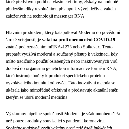
které představují podíl na vlastnictví firmy, získaly na hodnotě
především díky revolučnímu přístupu k vývoji léčiv a vakcín
založených na technologii messenger RNA.
Hlavním produktem, který katapultoval Modernu do povědomí
široké veřejnosti, je
vakcína proti onemocnění COVID-19
známá pod označením mRNA-1273 nebo Spikevax. Tento
preparát využívá moderní a současný přístup k vakcinaci, kdy
místo tradičního použití oslabených nebo inaktivovaných virů
dodává do organismu genetickou informaci ve formě mRNA,
která instruuje buňky k produkci specifického proteinu
vyvolávajícího imunitní odpověď. Tato inovativní metoda se
ukázala jako mimořádně efektivní a představuje aktuální směr,
kterým se ubírá moderní medicína.
Výzkumný pipeline společnosti Moderna je však mnohem širší
než pouze produkty související s pandemií koronaviru.
Společnost aktivně vyvíjí vakcíny proti celé řadě infekčních