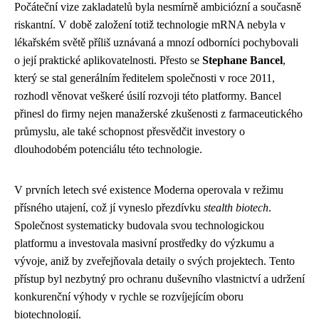
Počáteční vize zakladatelů byla nesmírně ambiciózní a současně
riskantní. V době založení totiž technologie mRNA nebyla v
lékařském světě příliš uznávaná a mnozí odborníci pochybovali
o její praktické aplikovatelnosti. Přesto se
Stephane Bancel
,
který se stal generálním ředitelem společnosti v roce 2011,
rozhodl věnovat veškeré úsilí rozvoji této platformy. Bancel
přinesl do firmy nejen manažerské zkušenosti z farmaceutického
průmyslu, ale také schopnost přesvědčit investory o
dlouhodobém potenciálu této technologie.
V prvních letech své existence Moderna operovala v režimu
přísného utajení, což jí vyneslo přezdívku
stealth biotech
.
Společnost systematicky budovala svou technologickou
platformu a investovala masivní prostředky do výzkumu a
vývoje, aniž by zveřejňovala detaily o svých projektech. Tento
přístup byl nezbytný pro ochranu duševního vlastnictví a udržení
konkurenční výhody v rychle se rozvíjejícím oboru
biotechnologií.