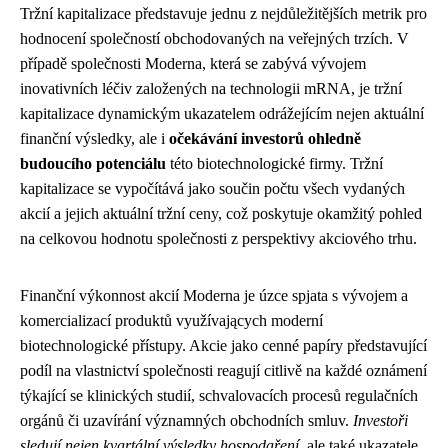
Tržní kapitalizace představuje jednu z nejdůležitějších metrik pro
hodnocení společností obchodovaných na veřejných trzích. V
případě společnosti Moderna, která se zabývá vývojem
inovativních léčiv založených na technologii mRNA, je tržní
kapitalizace dynamickým ukazatelem odrážejícím nejen aktuální
finanční výsledky, ale i
očekávání investorů ohledně
budoucího potenciálu
této biotechnologické firmy. Tržní
kapitalizace se vypočítává jako součin počtu všech vydaných
akcií a jejich aktuální tržní ceny, což poskytuje okamžitý pohled
na celkovou hodnotu společnosti z perspektivy akciového trhu.
Finanční výkonnost akcií Moderna je úzce spjata s vývojem a
komercializací produktů využívających moderní
biotechnologické přístupy. Akcie jako cenné papíry představující
podíl na vlastnictví společnosti reagují citlivě na každé oznámení
týkající se klinických studií, schvalovacích procesů regulačních
orgánů či uzavírání významných obchodních smluv.
Investoři
sledují nejen kvartální výsledky hospodaření
, ale také ukazatele