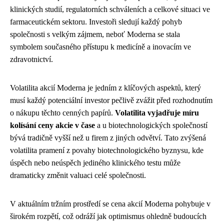
klinických studií, regulatorních schváleních a celkové situaci ve
farmaceutickém sektoru. Investoři sledují každý pohyb
společnosti s velkým zájmem, neboť Moderna se stala
symbolem současného přístupu k medicíně a inovacím ve
zdravotnictví.
Volatilita akcií Moderna je jedním z klíčových aspektů, který
musí každý potenciální investor pečlivě zvážit před rozhodnutím
o nákupu těchto cenných papírů.
Volatilita vyjadřuje míru
kolísání ceny akcie v čase
a u biotechnologických společností
bývá tradičně vyšší než u firem z jiných odvětví. Tato zvýšená
volatilita pramení z povahy biotechnologického byznysu, kde
úspěch nebo neúspěch jediného klinického testu může
dramaticky změnit valuaci celé společnosti.
V aktuálním tržním prostředí se cena akcií Moderna pohybuje v
širokém rozpětí, což odráží jak optimismus ohledně budoucích