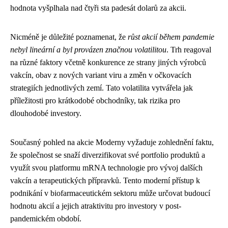
hodnota vyšplhala nad čtyři sta padesát dolarů za akcii.
Nicméně je důležité poznamenat, že
růst akcií během pandemie
nebyl lineární a byl provázen značnou volatilitou
. Trh reagoval
na různé faktory včetně konkurence ze strany jiných výrobců
vakcín, obav z nových variant viru a změn v očkovacích
strategiích jednotlivých zemí. Tato volatilita vytvářela jak
příležitosti pro krátkodobé obchodníky, tak rizika pro
dlouhodobé investory.
Současný pohled na akcie Moderny vyžaduje zohlednění faktu,
že společnost se snaží diverzifikovat své portfolio produktů a
využít svou platformu mRNA technologie pro vývoj dalších
vakcín a terapeutických přípravků. Tento moderní přístup k
podnikání v biofarmaceutickém sektoru může určovat budoucí
hodnotu akcií a jejich atraktivitu pro investory v post-
pandemickém období.