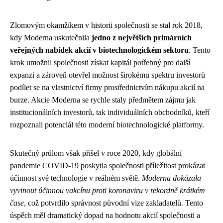
Zlomovým okamžikem v historii společnosti se stal rok 2018,
kdy Moderna uskutečnila
jedno z největších primárních
veřejných nabídek akcií v biotechnologickém sektoru
. Tento
krok umožnil společnosti získat kapitál potřebný pro další
expanzi a zároveň otevřel možnost širokému spektru investorů
podílet se na vlastnictví firmy prostřednictvím nákupu akcií na
burze. Akcie Moderna se rychle staly předmětem zájmu jak
institucionálních investorů, tak individuálních obchodníků, kteří
rozpoznali potenciál této moderní biotechnologické platformy.
Skutečný průlom však přišel v roce 2020, kdy globální
pandemie COVID-19 poskytla společnosti příležitost prokázat
účinnost své technologie v reálném světě.
Moderna dokázala
vyvinout účinnou vakcínu proti koronaviru v rekordně krátkém
čase
, což potvrdilo správnost původní vize zakladatelů. Tento
úspěch měl dramatický dopad na hodnotu akcií společnosti a