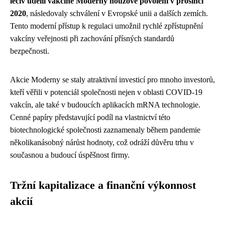
léčiv udělil vakcíně Moderny nouzové povolení v prosinci
2020
, následovaly schválení v Evropské unii a dalších zemích.
Tento moderní přístup k regulaci umožnil rychlé zpřístupnění
vakcíny veřejnosti při zachování přísných standardů
bezpečnosti.
Akcie Moderny se staly atraktivní investicí pro mnoho investorů,
kteří věřili v potenciál společnosti nejen v oblasti COVID-19
vakcín, ale také v budoucích aplikacích mRNA technologie.
Cenné papíry představující podíl na vlastnictví této
biotechnologické společnosti zaznamenaly během pandemie
několikanásobný nárůst hodnoty, což odráží důvěru trhu v
současnou a budoucí úspěšnost firmy.
Tržní kapitalizace a finanční výkonnost
akcií