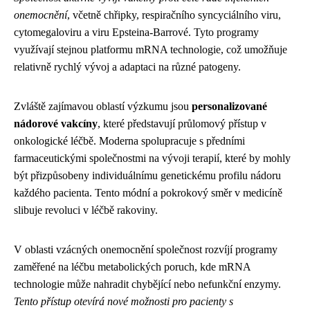
onemocnění
, včetně chřipky, respiračního syncyciálního viru,
cytomegaloviru a viru Epsteina-Barrové. Tyto programy
využívají stejnou platformu mRNA technologie, což umožňuje
relativně rychlý vývoj a adaptaci na různé patogeny.
Zvláště zajímavou oblastí výzkumu jsou
personalizované
nádorové vakcíny
, které představují průlomový přístup v
onkologické léčbě. Moderna spolupracuje s předními
farmaceutickými společnostmi na vývoji terapií, které by mohly
být přizpůsobeny individuálnímu genetickému profilu nádoru
každého pacienta. Tento módní a pokrokový směr v medicíně
slibuje revoluci v léčbě rakoviny.
V oblasti vzácných onemocnění společnost rozvíjí programy
zaměřené na léčbu metabolických poruch, kde mRNA
technologie může nahradit chybějící nebo nefunkční enzymy.
Tento přístup otevírá nové možnosti pro pacienty s