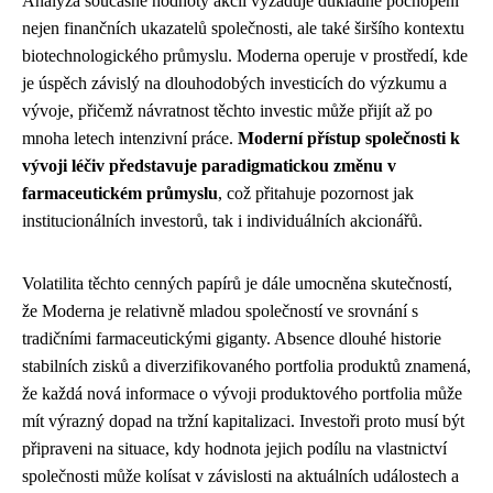
Analýza současné hodnoty akcií vyžaduje důkladné pochopení
nejen finančních ukazatelů společnosti, ale také širšího kontextu
biotechnologického průmyslu. Moderna operuje v prostředí, kde
je úspěch závislý na dlouhodobých investicích do výzkumu a
vývoje, přičemž návratnost těchto investic může přijít až po
mnoha letech intenzivní práce.
Moderní přístup společnosti k
vývoji léčiv představuje paradigmatickou změnu v
farmaceutickém průmyslu
, což přitahuje pozornost jak
institucionálních investorů, tak i individuálních akcionářů.
Volatilita těchto cenných papírů je dále umocněna skutečností,
že Moderna je relativně mladou společností ve srovnání s
tradičními farmaceutickými giganty. Absence dlouhé historie
stabilních zisků a diverzifikovaného portfolia produktů znamená,
že každá nová informace o vývoji produktového portfolia může
mít výrazný dopad na tržní kapitalizaci. Investoři proto musí být
připraveni na situace, kdy hodnota jejich podílu na vlastnictví
společnosti může kolísat v závislosti na aktuálních událostech a