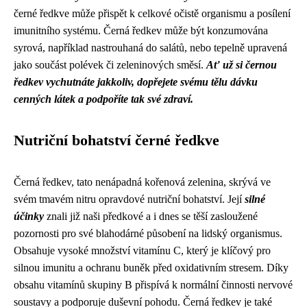
černé ředkve může přispět k celkové očistě organismu a posílení
imunitního systému. Černá ředkev může být konzumována
syrová, například nastrouhaná do salátů, nebo tepelně upravená
jako součást polévek či zeleninových směsí.
Ať už si černou
ředkev vychutnáte jakkoliv, dopřejete svému tělu dávku
cenných látek a podpoříte tak své zdraví.
Nutriční bohatství černé ředkve
Černá ředkev, tato nenápadná kořenová zelenina, skrývá ve
svém tmavém nitru opravdové nutriční bohatství. Její
silné
účinky
znali již naši předkové a i dnes se těší zasloužené
pozornosti pro své blahodárné působení na lidský organismus.
Obsahuje vysoké množství vitamínu C, který je klíčový pro
silnou imunitu a ochranu buněk před oxidativním stresem. Díky
obsahu vitamínů skupiny B přispívá k normální činnosti nervové
soustavy a podporuje duševní pohodu. Černá ředkev je také