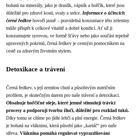
bohatá na minerály, jako je draslík, vápník a hořčík, které jsou
důležité pro zdravé kosti, svaly a srdce.
Informace o účincích
černé ředkve
hovoří jasně – pravidelná konzumace této zeleniny
může přispět k celkové vitalitě a dobré kondici. Ať už ji
konzumujete syrovou, ve formě šťávy nebo jako součást tepelně
upravených pokrmů, černá ředkev je cenným pomocníkem na
cestě za zdravým životním stylem.
Detoxikace a trávení
Černá ředkev, s její zemitou chutí a působivým nutričním
profilem, je skutečným darem pro naše trávení a detoxikaci.
Obsahuje hořčičné oleje, které jemně stimulují trávicí
procesy a podporují tvorbu žluči, důležité pro rozklad tuků.
Díky tomu se cítíme po jídle lehčí a plní energie. Černá ředkev
je bohatá na vlákninu, která působí jako „kartáč“ pro naše
střeva.
Vláknina pomáhá regulovat vyprazdňování