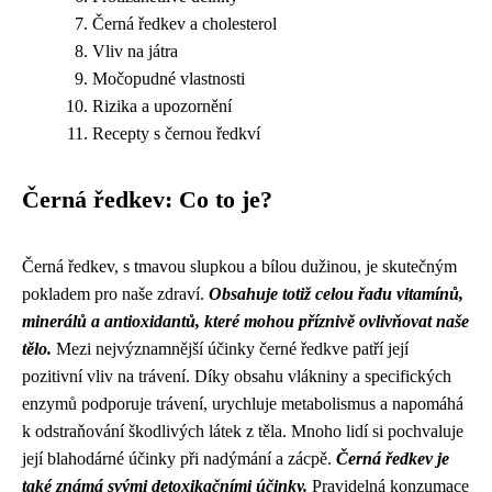
Černá ředkev a cholesterol
Vliv na játra
Močopudné vlastnosti
Rizika a upozornění
Recepty s černou ředkví
Černá ředkev: Co to je?
Černá ředkev, s tmavou slupkou a bílou dužinou, je skutečným
pokladem pro naše zdraví.
Obsahuje totiž celou řadu vitamínů,
minerálů a antioxidantů, které mohou příznivě ovlivňovat naše
tělo.
Mezi nejvýznamnější účinky černé ředkve patří její
pozitivní vliv na trávení. Díky obsahu vlákniny a specifických
enzymů podporuje trávení, urychluje metabolismus a napomáhá
k odstraňování škodlivých látek z těla. Mnoho lidí si pochvaluje
její blahodárné účinky při nadýmání a zácpě.
Černá ředkev je
také známá svými detoxikačními účinky.
Pravidelná konzumace