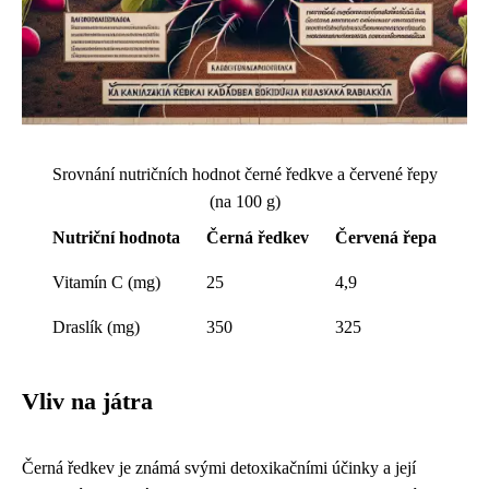
Srovnání nutričních hodnot černé ředkve a červené řepy
(na 100 g)
Nutriční hodnota
Černá ředkev
Červená řepa
Vitamín C (mg)
25
4,9
Draslík (mg)
350
325
Vliv na játra
Černá ředkev je známá svými detoxikačními účinky a její