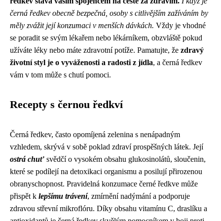
ředkev stává vaším spojencem na cestě za zdravím.
I když je
černá ředkev obecně bezpečná, osoby s citlivějším zažíváním by
měly zvážit její konzumaci v menších dávkách.
Vždy je vhodné
se poradit se svým lékařem nebo lékárníkem, obzvláště pokud
užíváte léky nebo máte zdravotní potíže. Pamatujte, že
zdravý
životní styl je o vyváženosti a radosti z jídla
, a černá ředkev
vám v tom může s chutí pomoci.
Recepty s černou ředkví
Černá ředkev, často opomíjená zelenina s nenápadným
vzhledem, skrývá v sobě poklad zdraví prospěšných látek. Její
ostrá chuť
svědčí o vysokém obsahu glukosinolátů, sloučenin,
které se podílejí na detoxikaci organismu a posilují přirozenou
obranyschopnost. Pravidelná konzumace černé ředkve může
přispět k
lepšímu trávení
, zmírnění nadýmání a podporuje
zdravou střevní mikroflóru. Díky obsahu vitamínu C, draslíku a
antioxidantů je černá ředkev skvělým pomocníkem v boji proti