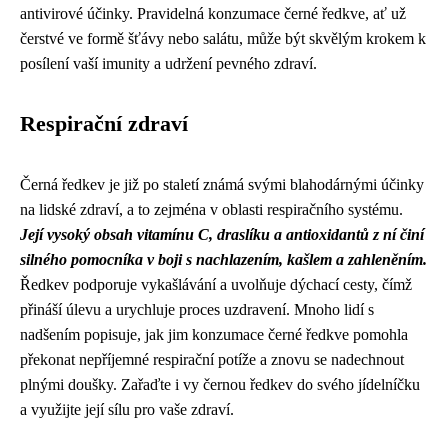
antivirové účinky. Pravidelná konzumace černé ředkve, ať už
čerstvé ve formě šťávy nebo salátu, může být skvělým krokem k
posílení vaší imunity a udržení pevného zdraví.
Respirační zdraví
Černá ředkev je již po staletí známá svými blahodárnými účinky
na lidské zdraví, a to zejména v oblasti respiračního systému.
Její vysoký obsah vitamínu C, draslíku a antioxidantů z ní činí
silného pomocníka v boji s nachlazením, kašlem a zahleněním.
Ředkev podporuje vykašlávání a uvolňuje dýchací cesty, čímž
přináší úlevu a urychluje proces uzdravení. Mnoho lidí s
nadšením popisuje, jak jim konzumace černé ředkve pomohla
překonat nepříjemné respirační potíže a znovu se nadechnout
plnými doušky. Zařaďte i vy černou ředkev do svého jídelníčku
a využijte její sílu pro vaše zdraví.