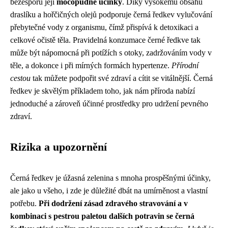
bezesporu její
močopudné účinky
. Díky vysokému obsahu
draslíku a hořčičných olejů podporuje černá ředkev vylučování
přebytečné vody z organismu, čímž přispívá k detoxikaci a
celkové očistě těla. Pravidelná konzumace černé ředkve tak
může být nápomocná při potížích s otoky, zadržováním vody v
těle, a dokonce i při mírných formách hypertenze.
Přírodní
cestou
tak můžete podpořit své zdraví a cítit se vitálnější. Černá
ředkev je skvělým příkladem toho, jak nám příroda nabízí
jednoduché a zároveň účinné prostředky pro udržení pevného
zdraví.
Rizika a upozornění
Černá ředkev je úžasná zelenina s mnoha prospěšnými účinky,
ale jako u všeho, i zde je důležité dbát na umírněnost a vlastní
potřebu.
Při dodržení zásad zdravého stravování a v
kombinaci s pestrou paletou dalších potravin se černá