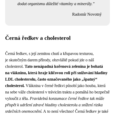
dodat organismu důležité vitamíny a minerály.
Radomír Novotný
Černá ředkev a cholesterol
Černá ředkev, s její zemitou chutí a křupavou texturou,
je skutečným darem přírody, obzvláště pokud jde o náš
cholesterol.
Tato nenápadná kořenová zelenina je bohatá
na vlákninu, která hraje klíčovou roli při snižování hladiny
LDL cholesterolu, často označovaného jako „špatný“
cholesterol.
Vláknina v černé ředkvi působí jako houba, která
na sebe váže cholesterol v trávicím traktu a pomáhá ho bezpečně
vyloučit z těla.
Pravidelná konzumace černé ředkve tak může
přispět k udržení zdravé hladiny cholesterolu a snížení rizika
srdečních onemocnění.
A to není všechno! Černá ředkev je také