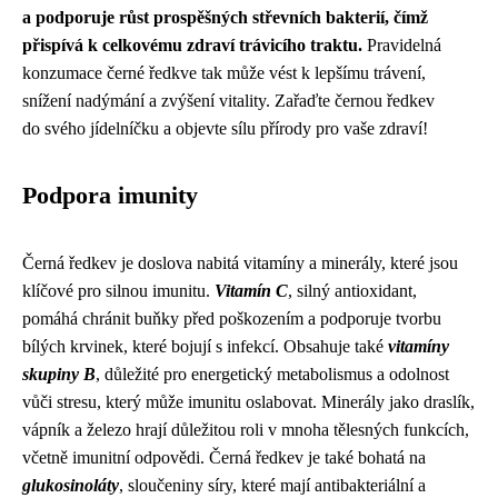
a podporuje růst prospěšných střevních bakterií, čímž
přispívá k celkovému zdraví trávicího traktu.
Pravidelná
konzumace černé ředkve tak může vést k lepšímu trávení,
snížení nadýmání a zvýšení vitality. Zařaďte černou ředkev
do svého jídelníčku a objevte sílu přírody pro vaše zdraví!
Podpora imunity
Černá ředkev je doslova nabitá vitamíny a minerály, které jsou
klíčové pro silnou imunitu.
Vitamín C
, silný antioxidant,
pomáhá chránit buňky před poškozením a podporuje tvorbu
bílých krvinek, které bojují s infekcí. Obsahuje také
vitamíny
skupiny B
, důležité pro energetický metabolismus a odolnost
vůči stresu, který může imunitu oslabovat. Minerály jako draslík,
vápník a železo hrají důležitou roli v mnoha tělesných funkcích,
včetně imunitní odpovědi. Černá ředkev je také bohatá na
glukosinoláty
, sloučeniny síry, které mají antibakteriální a