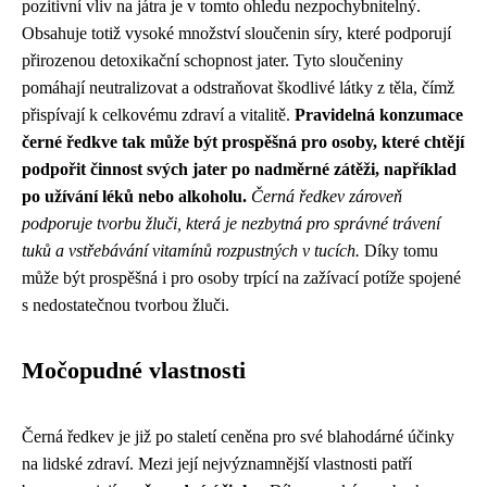
pozitivní vliv na játra je v tomto ohledu nezpochybnitelný.
Obsahuje totiž vysoké množství sloučenin síry, které podporují
přirozenou detoxikační schopnost jater. Tyto sloučeniny
pomáhají neutralizovat a odstraňovat škodlivé látky z těla, čímž
přispívají k celkovému zdraví a vitalitě.
Pravidelná konzumace
černé ředkve tak může být prospěšná pro osoby, které chtějí
podpořit činnost svých jater po nadměrné zátěži, například
po užívání léků nebo alkoholu.
Černá ředkev zároveň
podporuje tvorbu žluči, která je nezbytná pro správné trávení
tuků a vstřebávání vitamínů rozpustných v tucích.
Díky tomu
může být prospěšná i pro osoby trpící na zažívací potíže spojené
s nedostatečnou tvorbou žluči.
Močopudné vlastnosti
Černá ředkev je již po staletí ceněna pro své blahodárné účinky
na lidské zdraví. Mezi její nejvýznamnější vlastnosti patří