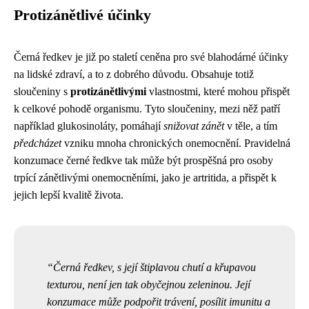
Protizánětlivé účinky
Černá ředkev je již po staletí ceněna pro své blahodárné účinky
na lidské zdraví, a to z dobrého důvodu. Obsahuje totiž
sloučeniny s
protizánětlivými
vlastnostmi, které mohou přispět
k celkové pohodě organismu. Tyto sloučeniny, mezi něž patří
například glukosinoláty, pomáhají
snižovat zánět
v těle, a tím
předcházet
vzniku mnoha chronických onemocnění. Pravidelná
konzumace černé ředkve tak může být prospěšná pro osoby
trpící zánětlivými onemocněními, jako je artritida, a přispět k
jejich lepší kvalitě života.
Černá ředkev, s její štiplavou chutí a křupavou
texturou, není jen tak obyčejnou zeleninou. Její
konzumace může podpořit trávení, posílit imunitu a