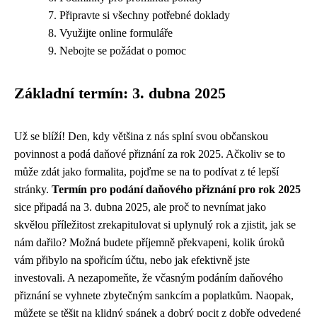
Připravte si všechny potřebné doklady
Využijte online formuláře
Nebojte se požádat o pomoc
Základní termín: 3. dubna 2025
Už se blíží! Den, kdy většina z nás splní svou občanskou
povinnost a podá daňové přiznání za rok 2025. Ačkoliv se to
může zdát jako formalita, pojďme se na to podívat z té lepší
stránky.
Termín pro podání daňového přiznání pro rok 2025
sice připadá na 3. dubna 2025, ale proč to nevnímat jako
skvělou příležitost zrekapitulovat si uplynulý rok a zjistit, jak se
nám dařilo? Možná budete příjemně překvapeni, kolik úroků
vám přibylo na spořicím účtu, nebo jak efektivně jste
investovali. A nezapomeňte, že včasným podáním daňového
přiznání se vyhnete zbytečným sankcím a poplatkům. Naopak,
můžete se těšit na klidný spánek a dobrý pocit z dobře odvedené