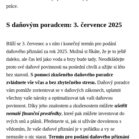
práce.
S daňovým poradcem: 3. července 2025
Blíží se 3. červenec a s ním i konečný termín pro podání
daňového přiznání za rok 2025. Možná si říkáte, že je to ještě
daleko, ale čas letí jako voda a brzy bude tady. Neodkládejte
proto své daňové povinnosti na poslední chvíli a užijte si léto
bez starostí.
S pomocí zkušeného daňového poradce
zvládnete vše včas a bez zbytečného stresu.
Daňový poradce
vám pomůže zorientovat se v daňových zákonech, uplatnit
všechny vaše nároky a optimalizovat tak vaši daňovou
povinnost. Díky jeho znalostem a zkušenostem můžete
ušetřit
nemalé finanční prostředky
, které pak můžete investovat do
svých snů a plánů. Představte si, jak si užíváte dovolenou s
vědomím, že vaše daňové přiznání je v pořádku a vy se
nemusíte o nic starat.
Termín pro podání daňového přiznání