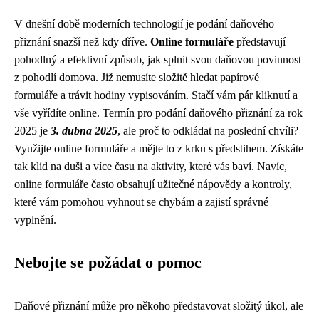
V dnešní době moderních technologií je podání daňového
přiznání snazší než kdy dříve.
Online formuláře
představují
pohodlný a efektivní způsob, jak splnit svou daňovou povinnost
z pohodlí domova. Již nemusíte složitě hledat papírové
formuláře a trávit hodiny vypisováním. Stačí vám pár kliknutí a
vše vyřídíte online. Termín pro podání daňového přiznání za rok
2025 je
3. dubna 2025
, ale proč to odkládat na poslední chvíli?
Využijte online formuláře a mějte to z krku s předstihem. Získáte
tak klid na duši a více času na aktivity, které vás baví. Navíc,
online formuláře často obsahují užitečné nápovědy a kontroly,
které vám pomohou vyhnout se chybám a zajistí správné
vyplnění.
Nebojte se požádat o pomoc
Daňové přiznání může pro někoho představovat složitý úkol, ale