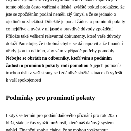
tomto ohledu často vstřícná a lidská, zvláště pokud prokážete, že
jste se zpožděním podání neměli zlý úmysl a že se jednalo o
ojedinělou záležitost Důležité je podat žádost o prominutí pokuty
co nejdříve a uvést v ní jasné a pravdivé důvody zpoždění
Přiložte také veškeré relevantní dokumenty, které vaše důvody
doloží Pamatujte, že i drobná chyba se dá napravit a že finanční
úřady jsou tu od toho, aby vám v případě potřeby pomohly
Nebojte se obrátit na odborníky, kteří vám s podáním
žádosti o prominutí pokuty rádi pomohou
S jejich pomocí a
trochou úsilí z vaší strany se i zdánlivě složitá situace dá vyřešit
k vaší spokojenosti
Podmínky pro prominutí pokuty
I když se termín pro podání daňového přiznání pro rok 2025
blíží, stále je čas využít možnosti, které náš daňový systém
nabízí. Finanční správa chápe, že se mohou vyskytnout