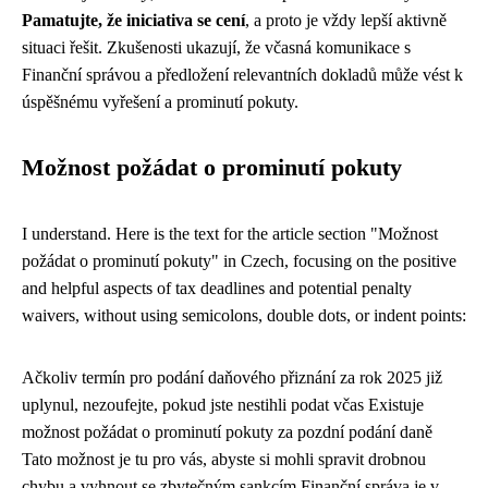
Pamatujte, že iniciativa se cení
, a proto je vždy lepší aktivně
situaci řešit. Zkušenosti ukazují, že včasná komunikace s
Finanční správou a předložení relevantních dokladů může vést k
úspěšnému vyřešení a prominutí pokuty.
Možnost požádat o prominutí pokuty
I understand. Here is the text for the article section "Možnost
požádat o prominutí pokuty" in Czech, focusing on the positive
and helpful aspects of tax deadlines and potential penalty
waivers, without using semicolons, double dots, or indent points:
Ačkoliv termín pro podání daňového přiznání za rok 2025 již
uplynul, nezoufejte, pokud jste nestihli podat včas Existuje
možnost požádat o prominutí pokuty za pozdní podání daně
Tato možnost je tu pro vás, abyste si mohli spravit drobnou
chybu a vyhnout se zbytečným sankcím Finanční správa je v