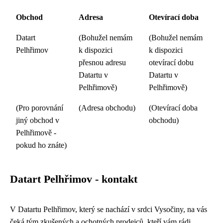
Obchod
Adresa
Otevírací doba
Datart
(Bohužel nemám
(Bohužel nemám
Pelhřimov
k dispozici
k dispozici
přesnou adresu
otevírací dobu
Datartu v
Datartu v
Pelhřimově)
Pelhřimově)
(Pro porovnání
(Adresa obchodu)
(Otevírací doba
jiný obchod v
obchodu)
Pelhřimově -
pokud ho znáte)
Datart Pelhřimov - kontakt
V Datartu Pelhřimov, který se nachází v srdci Vysočiny, na vás
čeká tým zkušených a ochotných prodejců, kteří vám rádi