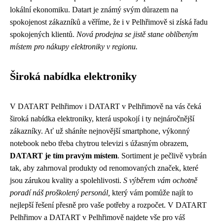
lokální ekonomiku. Datart je známý svým důrazem na
spokojenost zákazníků a věříme, že i v Pelhřimově si získá řadu
spokojených klientů.
Nová prodejna se jistě stane oblíbeným
místem pro nákupy elektroniky v regionu.
Široká nabídka elektroniky
V DATART Pelhřimov i DATART v Pelhřimově na vás čeká
široká nabídka elektroniky, která uspokojí i ty nejnáročnější
zákazníky. Ať už sháníte nejnovější smartphone, výkonný
notebook nebo třeba chytrou televizi s úžasným obrazem,
DATART je tím pravým místem
. Sortiment je pečlivě vybrán
tak, aby zahrnoval produkty od renomovaných značek, které
jsou zárukou kvality a spolehlivosti.
S výběrem vám ochotně
poradí náš proškolený personál,
který vám pomůže najít to
nejlepší řešení přesně pro vaše potřeby a rozpočet. V DATART
Pelhřimov a DATART v Pelhřimově najdete vše pro váš