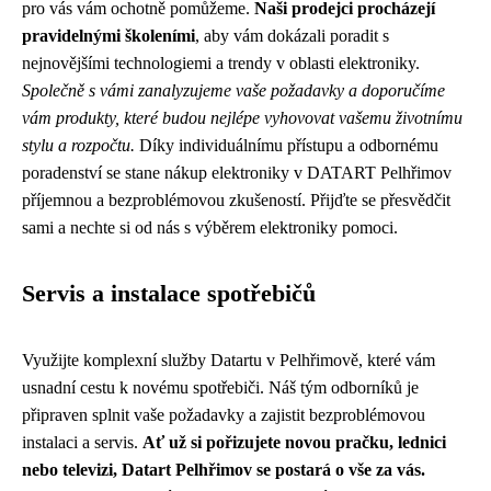
pro vás vám ochotně pomůžeme.
Naši prodejci procházejí
pravidelnými školeními
, aby vám dokázali poradit s
nejnovějšími technologiemi a trendy v oblasti elektroniky.
Společně s vámi zanalyzujeme vaše požadavky a doporučíme
vám produkty, které budou nejlépe vyhovovat vašemu životnímu
stylu a rozpočtu.
Díky individuálnímu přístupu a odbornému
poradenství se stane nákup elektroniky v DATART Pelhřimov
příjemnou a bezproblémovou zkušeností. Přijďte se přesvědčit
sami a nechte si od nás s výběrem elektroniky pomoci.
Servis a instalace spotřebičů
Využijte komplexní služby Datartu v Pelhřimově, které vám
usnadní cestu k novému spotřebiči. Náš tým odborníků je
připraven splnit vaše požadavky a zajistit bezproblémovou
instalaci a servis.
Ať už si pořizujete novou pračku, lednici
nebo televizi, Datart Pelhřimov se postará o vše za vás.