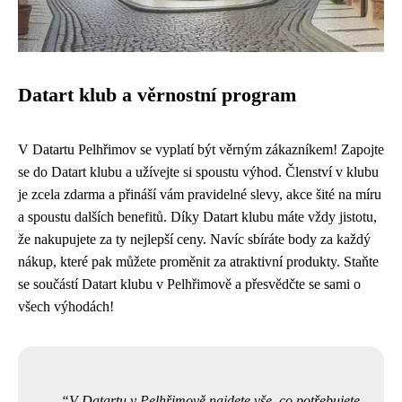
Datart klub a věrnostní program
V Datartu Pelhřimov se vyplatí být věrným zákazníkem! Zapojte
se do Datart klubu a užívejte si spoustu výhod. Členství v klubu
je zcela zdarma a přináší vám pravidelné slevy, akce šité na míru
a spoustu dalších benefitů. Díky Datart klubu máte vždy jistotu,
že nakupujete za ty nejlepší ceny. Navíc sbíráte body za každý
nákup, které pak můžete proměnit za atraktivní produkty. Staňte
se součástí Datart klubu v Pelhřimově a přesvědčte se sami o
všech výhodách!
V Datartu v Pelhřimově najdete vše, co potřebujete