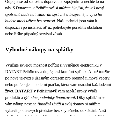
Odpojte se od starostí s dopravou a zapojením a nechte to na
nás.
S Datartem v Pelhřimově si můžete být jisti, že váš nový
spotřebič bude nainstalován správně a bezpečně, a vy si ho
budete moci užívat bez starostí.
Naši technici jsou vám k
dispozici i po instalaci, ať už potřebujete poradit s obsluhou
nebo řešíte případný servisní zásah.
Výhodné nákupy na splátky
Využijte skvělou možnost pořídit si vysněnou elektroniku v
DATART Pelhřimov a dopřejte si komfort splátek. Ať už toužíte
po nové televizi s úžasným obrazem pro rodinné filmové večery,
nebo potřebujete moderní pračku, která vám usnadní každodenní
život,
DATART v Pelhřimově
vám nabízí široký výběr
produktů a
výhodné podmínky financování
. Díky splátkám se
vám nákup nestane finanční zátěží a svůj domov si můžete
vybavit podle svých představ bez zbytečného odkládání. Naši