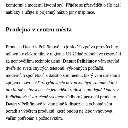
komfortní a moderní životní styl. Přijďte se přesvědčit o šíři naší
nabídky a užijte si příjemný nákup plný inspirace.
Prodejna v centru města
Prodejna Datart v Pelhřimově, to je skvělá zpráva pro všechny
milovníky elektroniky v regionu. Už žádné zdlouhavé cestování
za nejnovějšími technologiemi!
Datart Pelhřimov
vám otevírá
dveře do světa chytrých telefonů, výkonných počítačů,
moderních spotřebičů a dalšího sortimentu, který vám usnadní a
zpříjemní život.
Ať už vybavujete novou kuchyň, sháníte dárek
pro blízké nebo si chcete jen udělat radost, v prodejně Datart v
Pelhřimově si zaručeně vyberete.
Odborný personál prodejny
Datart v Pelhřimově je vám plně k dispozici a ochotně vám
poradí s výběrem produktů, které budou nejlépe vyhovovat
vašim potřebám a požadavkům.