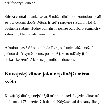
drží úspory v eurech.
Srbská centrální banka se snaží udržet dinár pod kontrolou a daří
se jí to celkem dobře.
Měna je teď relativně stabilní
, i když
postupně slábne. Hodně pomáhají i peníze od Srbů pracujících v
zahraničí, kteří posílají eura domů.
A budoucnost? Srbsko míří do Evropské unie, takže možná
jednou dinár vymění euro, podobně jako to udělaly jiné
balkánské země. Ale to už je hudba budoucnosti.
Kuvajtský dinar jako nejsilnější měna
světa
Kuvajtský dinár je
nejsilnější měnou na světě
- jeden dinár má
hodnotu asi 75 amerických dolarů. Když se nad tím zamyslíte, je