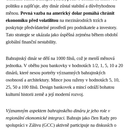
politiku a zajišťuje, aby dinár zůstal stabilní a důvěryhodnou
měnou.
Pevná vazba na americký dolar pomáhá chránit
ekonomiku před volatilitou
na mezinárodních trzích a
poskytuje předvídatelné prostředí pro podnikatele a investory.
Tato strategie se ukázala jako úspěšná zejména během období
globální finanční nestability.
Bahrajnský dinár se dělí na 1000 filsů, což je menší měnová
jednotka. V oběhu jsou bankovky v hodnotách 1/2, 1, 5, 10 a 20
dinárů, které nesou portréty významných bahrajnských
osobností a architektury. Mince jsou raženy v hodnotách 5, 10,
25, 50 a 100 filsů. Design bankovek a mincí odráží bohatou
kulturní historii země a její moderní rozvoj.
Významným aspektem bahrajnského dináru je jeho role v
regionální ekonomické integraci
. Bahrajn jako člen Rady pro
spolupráci v Zálivu (GCC) aktivně participuje na diskusích o