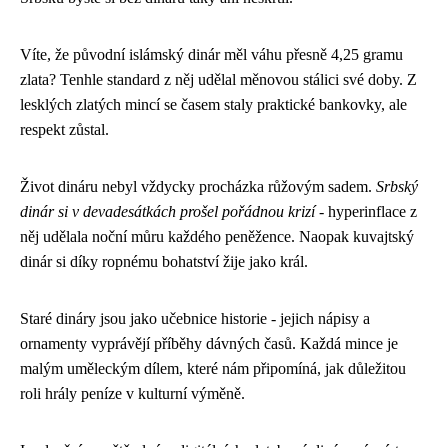
Víte, že původní islámský dinár měl váhu přesně 4,25 gramu
zlata? Tenhle standard z něj udělal měnovou stálici své doby. Z
lesklých zlatých mincí se časem staly praktické bankovky, ale
respekt zůstal.
Život dináru nebyl vždycky procházka růžovým sadem.
Srbský
dinár si v devadesátkách prošel pořádnou krizí
- hyperinflace z
něj udělala noční můru každého peněžence. Naopak kuvajtský
dinár si díky ropnému bohatství žije jako král.
Staré dináry jsou jako učebnice historie - jejich nápisy a
ornamenty vyprávějí příběhy dávných časů. Každá mince je
malým uměleckým dílem, které nám připomíná, jak důležitou
roli hrály peníze v kulturní výměně.