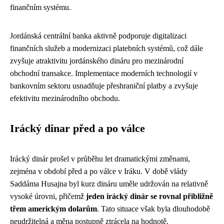
finančním systému.
Jordánská centrální banka aktivně podporuje digitalizaci
finančních služeb a modernizaci platebních systémů, což dále
zvyšuje atraktivitu jordánského dináru pro mezinárodní
obchodní transakce. Implementace moderních technologií v
bankovním sektoru usnadňuje přeshraniční platby a zvyšuje
efektivitu mezinárodního obchodu.
Irácký dinar před a po válce
Irácký dinár prošel v průběhu let dramatickými změnami,
zejména v období před a po válce v Iráku. V době vlády
Saddáma Husajna byl kurz dináru uměle udržován na relativně
vysoké úrovni, přičemž
jeden irácký dinár se rovnal přibližně
třem americkým dolarům
. Tato situace však byla dlouhodobě
neudržitelná a měna postupně ztrácela na hodnotě.