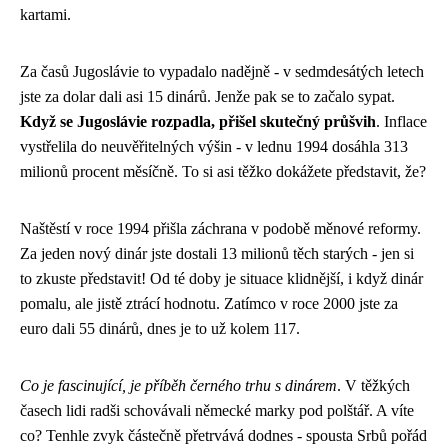
kartami.
Za časů Jugoslávie to vypadalo nadějně - v sedmdesátých letech
jste za dolar dali asi 15 dinárů. Jenže pak se to začalo sypat.
Když se Jugoslávie rozpadla, přišel skutečný průšvih
. Inflace
vystřelila do neuvěřitelných výšin - v lednu 1994 dosáhla 313
milionů procent měsíčně. To si asi těžko dokážete představit, že?
Naštěstí v roce 1994 přišla záchrana v podobě měnové reformy.
Za jeden nový dinár jste dostali 13 milionů těch starých - jen si
to zkuste představit! Od té doby je situace klidnější, i když dinár
pomalu, ale jistě ztrácí hodnotu. Zatímco v roce 2000 jste za
euro dali 55 dinárů, dnes je to už kolem 117.
Co je fascinující, je příběh černého trhu s dinárem
. V těžkých
časech lidi radši schovávali německé marky pod polštář. A víte
co? Tenhle zvyk částečně přetrvává dodnes - spousta Srbů pořád