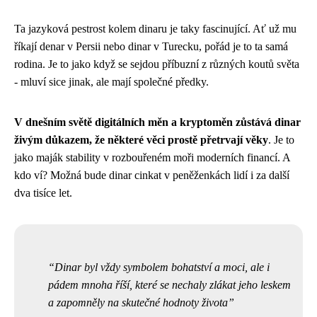
Ta jazyková pestrost kolem dinaru je taky fascinující. Ať už mu
říkají denar v Persii nebo dinar v Turecku, pořád je to ta samá
rodina. Je to jako když se sejdou příbuzní z různých koutů světa
- mluví sice jinak, ale mají společné předky.
V dnešním světě digitálních měn a kryptoměn zůstává dinar
živým důkazem, že některé věci prostě přetrvají věky
. Je to
jako maják stability v rozbouřeném moři moderních financí. A
kdo ví? Možná bude dinar cinkat v peněženkách lidí i za další
dva tisíce let.
Dinar byl vždy symbolem bohatství a moci, ale i
pádem mnoha říší, které se nechaly zlákat jeho leskem
a zapomněly na skutečné hodnoty života