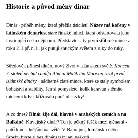
Historie a původ měny dinar
Dinár - příběh měny, která přežila tisíciletí.
Název má kořeny v
latinském denarius
, staré římské minci, která odstartovala jeho
fascinující cestu dějinami. Představte si ty první stříbrné mince z
roku 211 př. n. l., jak putují antickým světem z ruky do ruky.
Středověk přinesl dináru nový život v islámském světě.
Koncem
7. století nechal chalífa Abd al-Malik ibn Marwan razit první
islámské dináry
- nádherné zlaté mince, které se staly symbolem
bohatství a stability. Jen si pomyslete, kolik karavan s těmito
mincemi kdysi křižovalo pouštní stezky!
A co dnes?
Dinár žije dál, hlavně v arabských zemích a na
Balkáně
. Kuvajtský dinár? Ten je pěkný fešák mezi měnami -
patří k nejsilnějším na světě. V Bahrajnu, Jordánsku nebo
Srbsku byste si bez dináru taky ani neškrtli.