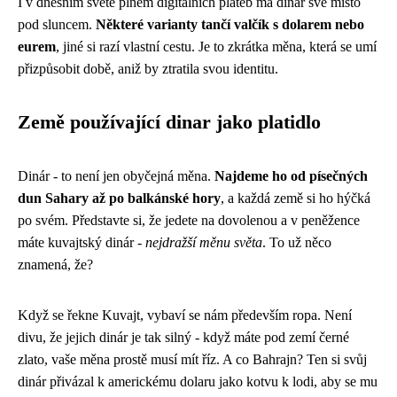
I v dnešním světě plném digitálních plateb má dinár své místo
pod sluncem.
Některé varianty tančí valčík s dolarem nebo
eurem
, jiné si razí vlastní cestu. Je to zkrátka měna, která se umí
přizpůsobit době, aniž by ztratila svou identitu.
Země používající dinar jako platidlo
Dinár - to není jen obyčejná měna.
Najdeme ho od písečných
dun Sahary až po balkánské hory
, a každá země si ho hýčká
po svém. Představte si, že jedete na dovolenou a v peněžence
máte kuvajtský dinár -
nejdražší měnu světa
. To už něco
znamená, že?
Když se řekne Kuvajt, vybaví se nám především ropa. Není
divu, že jejich dinár je tak silný - když máte pod zemí černé
zlato, vaše měna prostě musí mít říz. A co Bahrajn? Ten si svůj
dinár přivázal k americkému dolaru jako kotvu k lodi, aby se mu