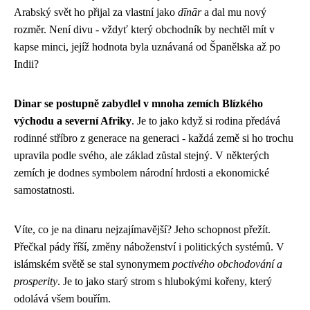
Arabský svět ho přijal za vlastní jako
dīnār
a dal mu nový
rozměr. Není divu - vždyť který obchodník by nechtěl mít v
kapse minci, jejíž hodnota byla uznávaná od Španělska až po
Indii?
Dinar se postupně zabydlel v mnoha zemích Blízkého
východu a severní Afriky
. Je to jako když si rodina předává
rodinné stříbro z generace na generaci - každá země si ho trochu
upravila podle svého, ale základ zůstal stejný. V některých
zemích je dodnes symbolem národní hrdosti a ekonomické
samostatnosti.
Víte, co je na dinaru nejzajímavější? Jeho schopnost přežít.
Přečkal pády říší, změny náboženství i politických systémů. V
islámském světě se stal synonymem
poctivého obchodování a
prosperity
. Je to jako starý strom s hlubokými kořeny, který
odolává všem bouřím.