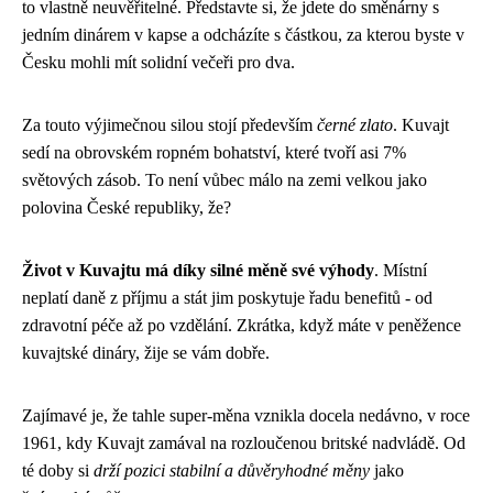
to vlastně neuvěřitelné. Představte si, že jdete do směnárny s
jedním dinárem v kapse a odcházíte s částkou, za kterou byste v
Česku mohli mít solidní večeři pro dva.
Za touto výjimečnou silou stojí především
černé zlato
. Kuvajt
sedí na obrovském ropném bohatství, které tvoří asi 7%
světových zásob. To není vůbec málo na zemi velkou jako
polovina České republiky, že?
Život v Kuvajtu má díky silné měně své výhody
. Místní
neplatí daně z příjmu a stát jim poskytuje řadu benefitů - od
zdravotní péče až po vzdělání. Zkrátka, když máte v peněžence
kuvajtské dináry, žije se vám dobře.
Zajímavé je, že tahle super-měna vznikla docela nedávno, v roce
1961, kdy Kuvajt zamával na rozloučenou britské nadvládě. Od
té doby si
drží pozici stabilní a důvěryhodné měny
jako