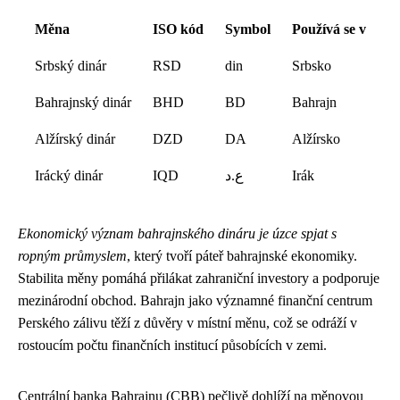
Měna
ISO kód
Symbol
Používá se v
Srbský dinár
RSD
din
Srbsko
Bahrajnský dinár
BHD
BD
Bahrajn
Alžírský dinár
DZD
DA
Alžírsko
Irácký dinár
IQD
ع.د
Irák
Ekonomický význam bahrajnského dináru je úzce spjat s
ropným průmyslem
, který tvoří páteř bahrajnské ekonomiky.
Stabilita měny pomáhá přilákat zahraniční investory a podporuje
mezinárodní obchod. Bahrajn jako významné finanční centrum
Perského zálivu těží z důvěry v místní měnu, což se odráží v
rostoucím počtu finančních institucí působících v zemi.
Centrální banka Bahrajnu (CBB) pečlivě dohlíží na měnovou