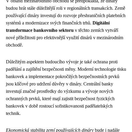
V oblasti mezinárodního obchodu se předpokládá, že dináry
budou hrát stále důležitější roli v regionálních transakcích. Země
používající dináry investují do rozvoje přeshraničních platebních
systémů a modernizace svých finančních trhů.
Digitální
transformace bankovního sektoru
v těchto zemích vytváří
nové příležitosti pro efektivnější využití dinárů v mezinárodním
obchodě.
Důležitým aspektem budoucího vývoje je také ochrana proti
padělání a zajištění bezpečnosti měny. Moderní technologie tisku
bankovek a implementace pokročilých bezpečnostních prvků
jsou klíčové pro udržení důvěry v dináry. Centrální banky
investují značné prostředky do výzkumu a vývoje nových
ochranných prvků, které mají zajistit bezpečnost fyzických
bankovek v době rostoucí sofistikovanosti padělatelských
technik.
Ekonomická stabilita zemí používajících dináry
bude i nadále