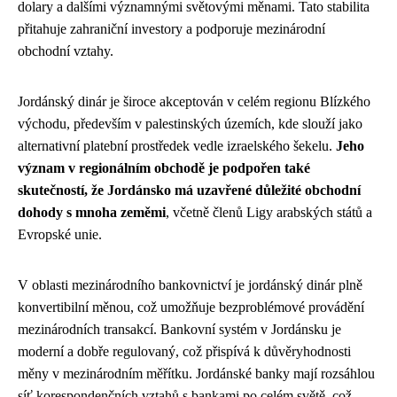
dolary a dalšími významnými světovými měnami. Tato stabilita
přitahuje zahraniční investory a podporuje mezinárodní
obchodní vztahy.
Jordánský dinár je široce akceptován v celém regionu Blízkého
východu, především v palestinských územích, kde slouží jako
alternativní platební prostředek vedle izraelského šekelu.
Jeho
význam v regionálním obchodě je podpořen také
skutečností, že Jordánsko má uzavřené důležité obchodní
dohody s mnoha zeměmi
, včetně členů Ligy arabských států a
Evropské unie.
V oblasti mezinárodního bankovnictví je jordánský dinár plně
konvertibilní měnou, což umožňuje bezproblémové provádění
mezinárodních transakcí. Bankovní systém v Jordánsku je
moderní a dobře regulovaný, což přispívá k důvěryhodnosti
měny v mezinárodním měřítku. Jordánské banky mají rozsáhlou
síť korespondenčních vztahů s bankami po celém světě, což