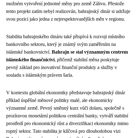
možném vytvoření jednotné měny pro země Zálivu. Přestože
tento projekt zatím nebyl realizován, bahrajnský dinár si udržuje
svou pozici jako jedna z nejrespektovanějších měn v regionu.
Stabilita bahrajnského dináru také přispívá k rozvoji místního
bankovního sektoru, který je známý svým zaměřením na
islámské bankovnictví.
Bahrajn se stal významným centrem
islámského finančnictví
, přičemž stabilní měna poskytuje
pevný základ pro inovativní finanční produkty a služby v
souladu s islámským právem šaría.
V kontextu globální ekonomiky představuje bahrajnský dinár
příklad úspěšné měnové politiky malé, ale ekonomicky
významné země. Pevný směnný kurz vůči dolaru, společně s
prozíravou monetární politikou centrální banky, vytváří stabilní
prostředí pro ekonomický růst a diverzifikaci ekonomiky mimo
ropný sektor. Tato stabilita je klíčová pro dlouhodobou vizi