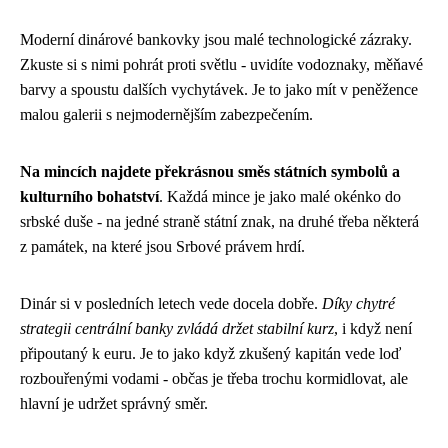
Moderní dinárové bankovky jsou malé technologické zázraky.
Zkuste si s nimi pohrát proti světlu - uvidíte vodoznaky, měňavé
barvy a spoustu dalších vychytávek. Je to jako mít v peněžence
malou galerii s nejmodernějším zabezpečením.
Na mincích najdete překrásnou směs státních symbolů a
kulturního bohatství
. Každá mince je jako malé okénko do
srbské duše - na jedné straně státní znak, na druhé třeba některá
z památek, na které jsou Srbové právem hrdí.
Dinár si v posledních letech vede docela dobře.
Díky chytré
strategii centrální banky zvládá držet stabilní kurz
, i když není
připoutaný k euru. Je to jako když zkušený kapitán vede loď
rozbouřenými vodami - občas je třeba trochu kormidlovat, ale
hlavní je udržet správný směr.