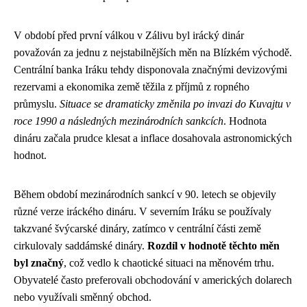
V období před první válkou v Zálivu byl irácký dinár
považován za jednu z nejstabilnějších měn na Blízkém východě.
Centrální banka Iráku tehdy disponovala značnými devizovými
rezervami a ekonomika země těžila z příjmů z ropného
průmyslu.
Situace se dramaticky změnila po invazi do Kuvajtu v
roce 1990 a následných mezinárodních sankcích
. Hodnota
dináru začala prudce klesat a inflace dosahovala astronomických
hodnot.
Během období mezinárodních sankcí v 90. letech se objevily
různé verze iráckého dináru. V severním Iráku se používaly
takzvané švýcarské dináry, zatímco v centrální části země
cirkulovaly saddámské dináry.
Rozdíl v hodnotě těchto měn
byl značný
, což vedlo k chaotické situaci na měnovém trhu.
Obyvatelé často preferovali obchodování v amerických dolarech
nebo využívali směnný obchod.