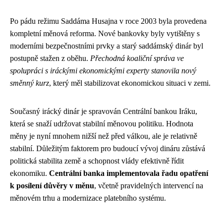
Po pádu režimu Saddáma Husajna v roce 2003 byla provedena
kompletní měnová reforma. Nové bankovky byly vytištěny s
moderními bezpečnostními prvky a starý saddámský dinár byl
postupně stažen z oběhu.
Přechodná koaliční správa ve
spolupráci s iráckými ekonomickými experty stanovila nový
směnný kurz
, který měl stabilizovat ekonomickou situaci v zemi.
Současný irácký dinár je spravován Centrální bankou Iráku,
která se snaží udržovat stabilní měnovou politiku. Hodnota
měny je nyní mnohem nižší než před válkou, ale je relativně
stabilní. Důležitým faktorem pro budoucí vývoj dináru zůstává
politická stabilita země a schopnost vlády efektivně řídit
ekonomiku.
Centrální banka implementovala řadu opatření
k posílení důvěry v měnu
, včetně pravidelných intervencí na
měnovém trhu a modernizace platebního systému.