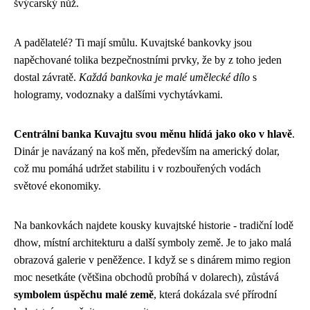
švýcarský nůž.
A padělatelé? Ti mají smůlu. Kuvajtské bankovky jsou
napěchované tolika bezpečnostními prvky, že by z toho jeden
dostal závratě.
Každá bankovka je malé umělecké dílo
s
hologramy, vodoznaky a dalšími vychytávkami.
Centrální banka Kuvajtu svou měnu hlídá jako oko v hlavě
.
Dinár je navázaný na koš měn, především na americký dolar,
což mu pomáhá udržet stabilitu i v rozbouřených vodách
světové ekonomiky.
Na bankovkách najdete kousky kuvajtské historie - tradiční lodě
dhow, místní architekturu a další symboly země. Je to jako malá
obrazová galerie v peněžence. I když se s dinárem mimo region
moc nesetkáte (většina obchodů probíhá v dolarech), zůstává
symbolem úspěchu malé země
, která dokázala své přírodní