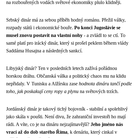
na rozbouřených vodách světové ekonomiky plulo klidněji.
Srbský dinár má za sebou příběh hodný románu. Přežil války,
rozpady států i ekonomické bouře.
Po konci Jugoslávie se
musel znovu postavit na vlastní nohy
- a zvládl to se ctí. To
samé platí pro irácký dinár, který si prošel peklem během vlády
Saddáma Husajna a následných sankcí.
Libyjský dinár? Ten v posledních letech zažívá pořádnou
horskou dráhu. Občanská válka a politický chaos mu na klidu
nepřidaly. V Tunisku a Alžírsku zase
hodnota dináru tančí podle
toho, jak poskakují ceny ropy a plynu
na světových trzích.
Jordánský dinár je takový tichý bojovník - stabilní a spolehlivý
jako skála v poušti. Není divu, že zahraniční investoři ho mají
rádi. A víte, co je na dináru nejzajímavější?
Jeho jméno nás
vrací až do dob starého Říma
, k denáriu, který cinkal v