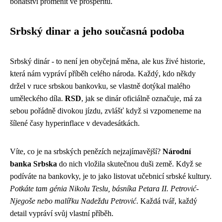
bohatství proměnit ve prosperitu.
Srbský dinar a jeho současná podoba
Srbský dinár - to není jen obyčejná měna, ale kus živé historie,
která nám vypráví příběh celého národa. Každý, kdo někdy
držel v ruce srbskou bankovku, se vlastně dotýkal malého
uměleckého díla.
RSD
, jak se dinár oficiálně označuje, má za
sebou pořádně divokou jízdu, zvlášť když si vzpomeneme na
šílené časy hyperinflace v devadesátkách.
Víte, co je na srbských penězích nejzajímavější?
Národní
banka Srbska
do nich vložila skutečnou duši země. Když se
podíváte na bankovky, je to jako listovat učebnicí srbské kultury.
Potkáte tam génia Nikolu Teslu, básníka Petara II. Petrović-
Njegoše nebo malířku Nadeždu Petrović
. Každá tvář, každý
detail vypráví svůj vlastní příběh.