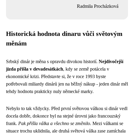
Radmila Procházková
Historická hodnota dinaru vůči světovým
měnám
Srbský dinár je měna s opravdu divokou historií.
Nejdivočejší
jízda přišla v devadesátkách
, kdy se země potácela v
ekonomické krizi. Představte si, že v roce 1993 byste
potřebovali miliardy dinárů jen na běžný nákup - jeden dinár měl
tehdy hodnotu prakticky nuly německé marky.
Nebylo to tak vždycky. Před první světovou válkou si dinár vedl
docela dobře, dokonce byl na stejné úrovni jako francouzský
frank.
Pak přišla válka a všechno se změnilo
. Mezi válkami se
situace trochu uklidnila, ale druhá světová válka zase zamíchala