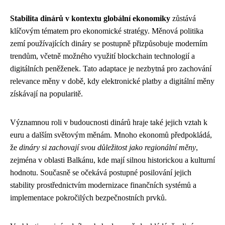
Stabilita dinárů v kontextu globální ekonomiky
zůstává
klíčovým tématem pro ekonomické stratégy. Měnová politika
zemí používajících dináry se postupně přizpůsobuje moderním
trendům, včetně možného využití blockchain technologií a
digitálních peněženek. Tato adaptace je nezbytná pro zachování
relevance měny v době, kdy elektronické platby a digitální měny
získávají na popularitě.
Významnou roli v budoucnosti dinárů hraje také jejich vztah k
euru a dalším světovým měnám. Mnoho ekonomů předpokládá,
že
dináry si zachovají svou důležitost jako regionální měny
,
zejména v oblasti Balkánu, kde mají silnou historickou a kulturní
hodnotu. Současně se očekává postupné posilování jejich
stability prostřednictvím modernizace finančních systémů a
implementace pokročilých bezpečnostních prvků.