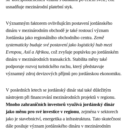
usnadňuje mezinárodní platební styk.
Významným faktorem ovlivňujícím postavení jordánského
dináru v mezinárodním obchodě je také rostoucí význam
Jordánska jako regionálního obchodního centra.
Země
systematicky buduje své postavení jako logistický hub mezi
Evropou, Asií a Afrikou
, což zvyšuje poptávku po jordánském
dináru v mezinárodních transakcích. Stabilita měny také
podporuje rozvoj turistického ruchu, který představuje
významný zdroj devizových příjmů pro jordánskou ekonomiku.
V posledních letech se jordánský dinár stal také důležitým
nástrojem při financování mezinárodních projektů v regionu.
Mnoho zahraničních investorů využívá jordánský dinár
jako měnu pro své investice v regionu
, zejména v sektorech
jako je stavebnictví, energetika a infrastruktura. Tato skutečnost
dále posiluje význam jordánského dináru v mezinárodním