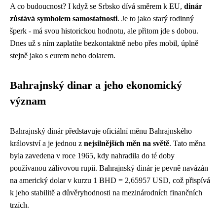
A co budoucnost? I když se Srbsko dívá směrem k EU,
dinár
zůstává symbolem samostatnosti
. Je to jako starý rodinný
šperk - má svou historickou hodnotu, ale přitom jde s dobou.
Dnes už s ním zaplatíte bezkontaktně nebo přes mobil, úplně
stejně jako s eurem nebo dolarem.
Bahrajnský dinar a jeho ekonomický
význam
Bahrajnský dinár představuje oficiální měnu Bahrajnského
království a je jednou z
nejsilnějších měn na světě
. Tato měna
byla zavedena v roce 1965, kdy nahradila do té doby
používanou zálivovou rupii. Bahrajnský dinár je pevně navázán
na americký dolar v kurzu 1 BHD = 2,65957 USD, což přispívá
k jeho stabilitě a důvěryhodnosti na mezinárodních finančních
trzích.