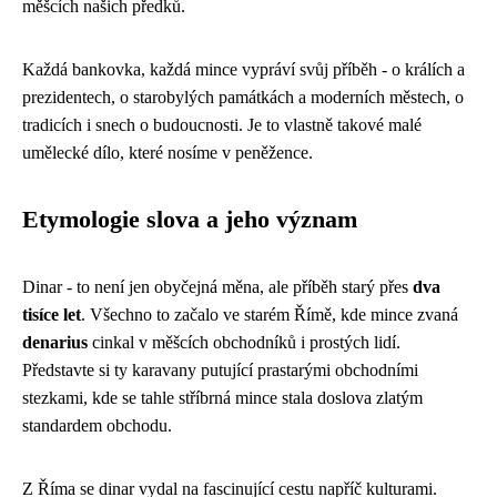
měšcích našich předků.
Každá bankovka, každá mince vypráví svůj příběh - o králích a
prezidentech, o starobylých památkách a moderních městech, o
tradicích i snech o budoucnosti. Je to vlastně takové malé
umělecké dílo, které nosíme v peněžence.
Etymologie slova a jeho význam
Dinar - to není jen obyčejná měna, ale příběh starý přes
dva
tisíce let
. Všechno to začalo ve starém Římě, kde mince zvaná
denarius
cinkal v měšcích obchodníků i prostých lidí.
Představte si ty karavany putující prastarými obchodními
stezkami, kde se tahle stříbrná mince stala doslova zlatým
standardem obchodu.
Z Říma se dinar vydal na fascinující cestu napříč kulturami.