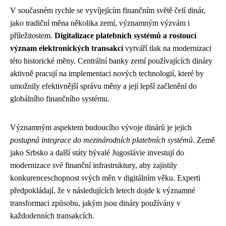
V současném rychle se vyvíjejícím finančním světě čelí dinár,
jako tradiční měna několika zemí, významným výzvám i
příležitostem.
Digitalizace platebních systémů a rostoucí
význam elektronických transakcí
vytváří tlak na modernizaci
této historické měny. Centrální banky zemí používajících dináry
aktivně pracují na implementaci nových technologií, které by
umožnily efektivnější správu měny a její lepší začlenění do
globálního finančního systému.
Významným aspektem budoucího vývoje dinárů je jejich
postupná integrace do mezinárodních platebních systémů
. Země
jako Srbsko a další státy bývalé Jugoslávie investují do
modernizace své finanční infrastruktury, aby zajistily
konkurenceschopnost svých měn v digitálním věku. Experti
předpokládají, že v následujících letech dojde k významné
transformaci způsobu, jakým jsou dináry používány v
každodenních transakcích.