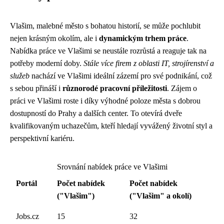
Vlašim, malebné město s bohatou historií, se může pochlubit
nejen krásným okolím, ale i
dynamickým trhem práce
.
Nabídka práce ve Vlašimi se neustále rozrůstá a reaguje tak na
potřeby moderní doby.
Stále více firem z oblasti IT, strojírenství a
služeb
nachází ve Vlašimi ideální zázemí pro své podnikání, což
s sebou přináší i
různorodé pracovní příležitosti
. Zájem o
práci ve Vlašimi roste i díky výhodné poloze města s dobrou
dostupností do Prahy a dalších center. To otevírá dveře
kvalifikovaným uchazečům, kteří hledají vyvážený životní styl a
perspektivní kariéru.
Srovnání nabídek práce ve Vlašimi
Portál
Počet nabídek
Počet nabídek
("Vlašim")
("Vlašim" a okolí)
Jobs.cz
15
32