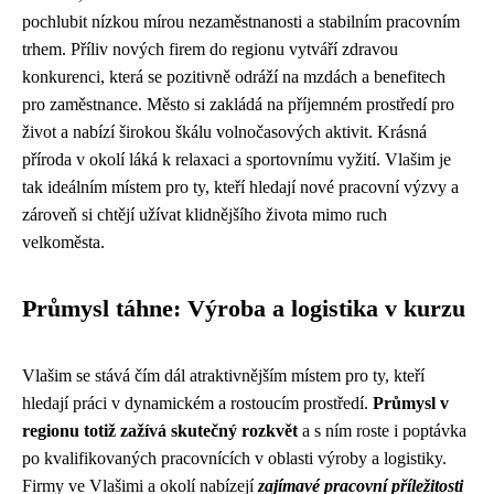
pochlubit nízkou mírou nezaměstnanosti a stabilním pracovním
trhem. Příliv nových firem do regionu vytváří zdravou
konkurenci, která se pozitivně odráží na mzdách a benefitech
pro zaměstnance. Město si zakládá na příjemném prostředí pro
život a nabízí širokou škálu volnočasových aktivit. Krásná
příroda v okolí láká k relaxaci a sportovnímu vyžití. Vlašim je
tak ideálním místem pro ty, kteří hledají nové pracovní výzvy a
zároveň si chtějí užívat klidnějšího života mimo ruch
velkoměsta.
Průmysl táhne: Výroba a logistika v kurzu
Vlašim se stává čím dál atraktivnějším místem pro ty, kteří
hledají práci v dynamickém a rostoucím prostředí.
Průmysl v
regionu totiž zažívá skutečný rozkvět
a s ním roste i poptávka
po kvalifikovaných pracovnících v oblasti výroby a logistiky.
Firmy ve Vlašimi a okolí nabízejí
zajímavé pracovní příležitosti