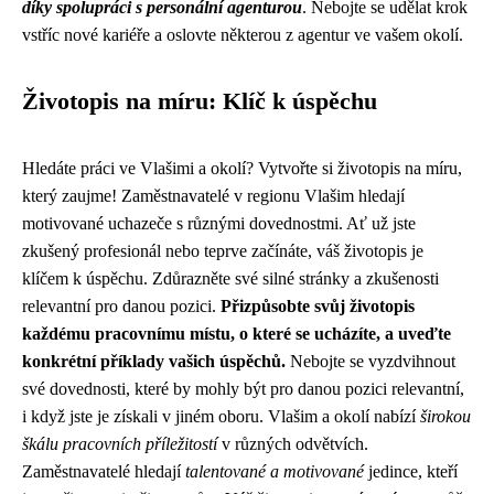
díky spolupráci s personální agenturou
. Nebojte se udělat krok
vstříc nové kariéře a oslovte některou z agentur ve vašem okolí.
Životopis na míru: Klíč k úspěchu
Hledáte práci ve Vlašimi a okolí? Vytvořte si životopis na míru,
který zaujme! Zaměstnavatelé v regionu Vlašim hledají
motivované uchazeče s různými dovednostmi. Ať už jste
zkušený profesionál nebo teprve začínáte, váš životopis je
klíčem k úspěchu. Zdůrazněte své silné stránky a zkušenosti
relevantní pro danou pozici.
Přizpůsobte svůj životopis
každému pracovnímu místu, o které se ucházíte, a uveďte
konkrétní příklady vašich úspěchů.
Nebojte se vyzdvihnout
své dovednosti, které by mohly být pro danou pozici relevantní,
i když jste je získali v jiném oboru. Vlašim a okolí nabízí
širokou
škálu pracovních příležitostí
v různých odvětvích.
Zaměstnavatelé hledají
talentované a motivované
jedince, kteří