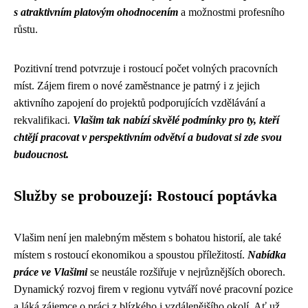
s atraktivním platovým ohodnocením
a možnostmi profesního
růstu.
Pozitivní trend potvrzuje i rostoucí počet volných pracovních
míst. Zájem firem o nové zaměstnance je patrný i z jejich
aktivního zapojení do projektů podporujících vzdělávání a
rekvalifikaci.
Vlašim tak nabízí skvělé podmínky pro ty, kteří
chtějí pracovat v perspektivním odvětví a budovat si zde svou
budoucnost.
Služby se probouzejí: Rostoucí poptávka
Vlašim není jen malebným městem s bohatou historií, ale také
místem s rostoucí ekonomikou a spoustou příležitostí.
Nabídka
práce ve Vlašimi
se neustále rozšiřuje v nejrůznějších oborech.
Dynamický rozvoj firem v regionu vytváří nové pracovní pozice
a láká zájemce o práci z blízkého i vzdálenějšího okolí. Ať už