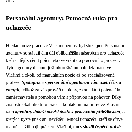
cílů.
Personální agentury: Pomocná ruka pro
uchazeče
Hledání nové práce ve Vlašimi nemusí být stresující. Personální
agentury se stávají čím dál oblíbenějším nástrojem pro uchazeče,
kteří chtějí změnit práci nebo se vrátit do pracovního procesu.
Tyto agentury disponují širokou škálou nabídek práce ve
Vlašimi a okolí, od manuálních pozic až po specializované
profese.
Spolupráce s personální agenturou vám ušetří čas a
energii
, jelikož za vás prověří nabídky, zkontaktují potenciální
zaměstnavatele a pomohou vám s přípravou na pohovor. Díky
znalosti lokálního trhu práce a kontaktům na firmy ve Vlašimi
vám
agentury dokáží otevřít dveře k pracovním příležitostem
, o
kterých byste jinak ani nevěděli. Mnozí uchazeči, kteří se dříve
marně snažili najít práci ve Vlašimi, dnes
slavili úspěch právě