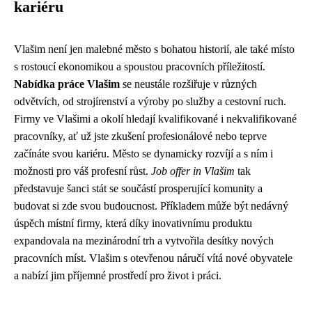
kariéru
Vlašim není jen malebné město s bohatou historií, ale také místo
s rostoucí ekonomikou a spoustou pracovních příležitostí.
Nabídka práce Vlašim
se neustále rozšiřuje v různých
odvětvích, od strojírenství a výroby po služby a cestovní ruch.
Firmy ve Vlašimi a okolí hledají kvalifikované i nekvalifikované
pracovníky, ať už jste zkušení profesionálové nebo teprve
začínáte svou kariéru. Město se dynamicky rozvíjí a s ním i
možnosti pro váš profesní růst.
Job offer in Vlašim
tak
představuje šanci stát se součástí prosperující komunity a
budovat si zde svou budoucnost. Příkladem může být nedávný
úspěch místní firmy, která díky inovativnímu produktu
expandovala na mezinárodní trh a vytvořila desítky nových
pracovních míst. Vlašim s otevřenou náručí vítá nové obyvatele
a nabízí jim příjemné prostředí pro život i práci.