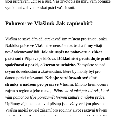
jsou připraveni učit se a růst. Váš životopis na míru vám pomůže
vyniknout z davu a získat práci vašich snů.
Pohovor ve Vlašimi: Jak zapůsobit?
Vlašim se stává čím dál atraktivnějším místem pro život i práci.
Nabídka práce ve Vlašimi se neustále rozrůstá a firmy vítají
nové talentované lidi.
Jak ale uspět na pohovoru a získat
práci snů?
Příprava je klíčová.
Důkladně si prostudujte profil
společnosti a pozici, o kterou se ucházíte.
Zamyslete se nad
svými dovednostmi a zkušenostmi, které by mohly být pro
danou pozici relevantní.
Nebojte se zdůraznit své silné
stránky a nadšení pro práci ve Vlašimi.
Mnoho firem ocení i
zájem o region a jeho rozvoj.
Připravte si také pár otázek, které
vám pomohou lépe porozumět firemní kultuře a náplni práce.
Upřímný zájem a pozitivní přístup jsou vždy velkým plusem.
Vlašim nabízí skvělé zázemí pro rodinný život i aktivní trávení