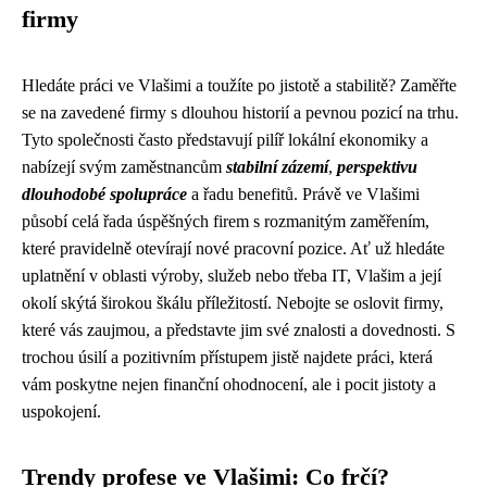
firmy
Hledáte práci ve Vlašimi a toužíte po jistotě a stabilitě? Zaměřte
se na zavedené firmy s dlouhou historií a pevnou pozicí na trhu.
Tyto společnosti často představují pilíř lokální ekonomiky a
nabízejí svým zaměstnancům
stabilní zázemí
,
perspektivu
dlouhodobé spolupráce
a řadu benefitů. Právě ve Vlašimi
působí celá řada úspěšných firem s rozmanitým zaměřením,
které pravidelně otevírají nové pracovní pozice. Ať už hledáte
uplatnění v oblasti výroby, služeb nebo třeba IT, Vlašim a její
okolí skýtá širokou škálu příležitostí. Nebojte se oslovit firmy,
které vás zaujmou, a představte jim své znalosti a dovednosti. S
trochou úsilí a pozitivním přístupem jistě najdete práci, která
vám poskytne nejen finanční ohodnocení, ale i pocit jistoty a
uspokojení.
Trendy profese ve Vlašimi: Co frčí?