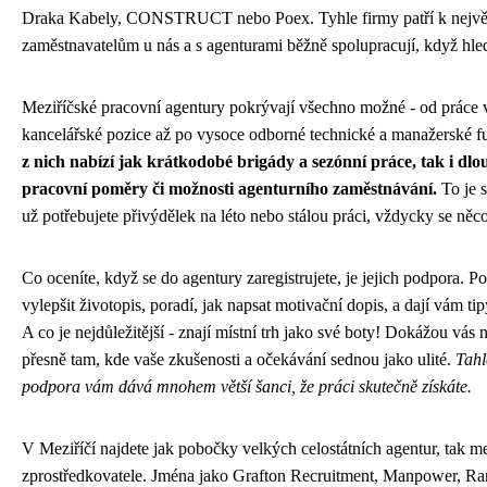
Draka Kabely, CONSTRUCT nebo Poex. Tyhle firmy patří k nejvě
zaměstnavatelům u nás a s agenturami běžně spolupracují, když hleda
Meziříčské pracovní agentury pokrývají všechno možné - od práce 
kancelářské pozice až po vysoce odborné technické a manažerské 
z nich nabízí jak krátkodobé brigády a sezónní práce, tak i dl
pracovní poměry či možnosti agenturního zaměstnávání.
To je 
už potřebujete přivýdělek na léto nebo stálou práci, vždycky se něco
Co oceníte, když se do agentury zaregistrujete, je jejich podpora.
vylepšit životopis, poradí, jak napsat motivační dopis, a dají vám ti
A co je nejdůležitější - znají místní trh jako své boty! Dokážou vás
přesně tam, kde vaše zkušenosti a očekávání sednou jako ulité.
Tahl
podpora vám dává mnohem větší šanci, že práci skutečně získáte.
V Meziříčí najdete jak pobočky velkých celostátních agentur, tak me
zprostředkovatele. Jména jako Grafton Recruitment, Manpower, Ra