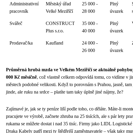
Administrativní
Městský úřad
25 000 -
Plný
pracovník
Velké Meziříčí
28 000
úvazek
Svářeč
CONSTRUCT
35 000 -
Plný
Plus s.r.o.
40 000
úvazek
Prodavač/ka
Kaufland
24 000 -
Plný
26 000
úvazek
Průměrná hrubá mzda ve Velkém Meziříčí se aktuálně pohybuj
000 Kč měsíčně
, což vlastně celkem odpovídá tomu, co vidíme v j
městech podobné velikosti. Když to porovnám s Prahou, jasně, tam 
jinde, ale ruku na srdce – platíte tam taky úplně jiné nájmy, že?
Zajímavé je, jak se ty peníze liší podle toho, co děláte. Máte-li mont
pracujete ve výrobě, začnete zhruba na 25 tisících, ale s pár lety p
rukama se můžete dostat i nad 35 tisíc. Firmy jako LIDL Logistick
Draka Kabely patří mezi ty štědřejší zaměstnavatele – však taky mus