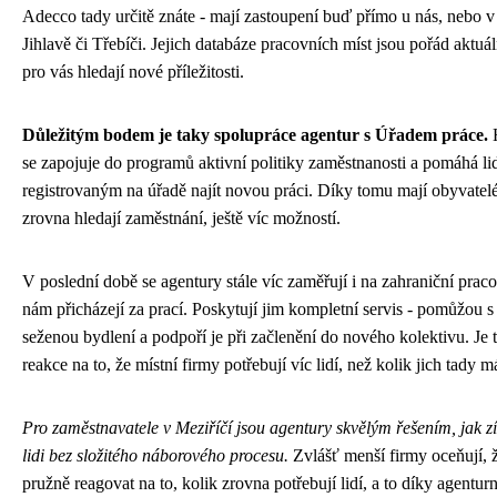
Adecco tady určitě znáte - mají zastoupení buď přímo u nás, nebo v
Jihlavě či Třebíči. Jejich databáze pracovních míst jsou pořád aktuál
pro vás hledají nové příležitosti.
Důležitým bodem je taky spolupráce agentur s Úřadem práce.
H
se zapojuje do programů aktivní politiky zaměstnanosti a pomáhá l
registrovaným na úřadě najít novou práci. Díky tomu mají obyvatelé 
zrovna hledají zaměstnání, ještě víc možností.
V poslední době se agentury stále víc zaměřují i na zahraniční praco
nám přicházejí za prací. Poskytují jim kompletní servis - pomůžou 
seženou bydlení a podpoří je při začlenění do nového kolektivu. Je 
reakce na to, že místní firmy potřebují víc lidí, než kolik jich tady 
Pro zaměstnavatele v Meziříčí jsou agentury skvělým řešením, jak zí
lidi bez složitého náborového procesu.
Zvlášť menší firmy oceňují,
pružně reagovat na to, kolik zrovna potřebují lidí, a to díky agentu