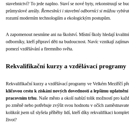
stavebnictví? To jede naplno. Staví se nové byty, rekonstruují se bu
průmyslové areály.
Řemeslníci i stavební odborníci si můžou vybíra
rozumí moderním technologiím a ekologickým postupům.
A zapomenout nesmíme ani na školství. Místní školy hledají kvalitní
odborníky, kteří připraví děti na budoucnost. Navíc vznikají zajíma
pomezí vzdělávání a firemního světa.
Rekvalifikační kurzy a vzdělávací programy
Rekvalifikační kurzy a vzdělávací programy ve Velkém Meziříčí pře
klíčovou cestu k získání nových dovedností a lepšímu uplatněn
pracovním trhu
. Naše město a okolí nabízí tolik možností pro kaž
po změně nebo potřebuje zvýšit svou hodnotu v očích zaměstnavatel
kolikrát jsem už slyšela příběhy lidí, kteří díky rekvalifikaci komple
život?