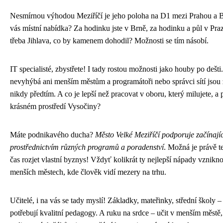
Nesmírnou výhodou Meziříčí je jeho poloha na D1 mezi Prahou a 
vás místní nabídka? Za hodinku jste v Brně, za hodinku a půl v Pra
třeba Jihlava, co by kamenem dohodil? Možnosti se tím násobí.
IT specialisté, zbystřete! I tady rostou možnosti jako houby po dešti.
nevyhýbá ani menším městům a programátoři nebo správci sítí jsou 
nikdy předtím. A co je lepší než pracovat v oboru, který milujete, a 
krásném prostředí Vysočiny?
Máte podnikavého ducha?
Město Velké Meziříčí podporuje začínajíc
prostřednictvím různých programů a poradenství
. Možná je právě t
čas rozjet vlastní byznys! Vždyť kolikrát ty nejlepší nápady vznikn
menších městech, kde člověk vidí mezery na trhu.
Učitelé, i na vás se tady myslí! Základky, mateřinky, střední školy 
potřebují kvalitní pedagogy. A ruku na srdce – učit v menším městě,