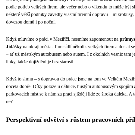
podle potřeb velkých firem, ale večer nebo o víkendu to může být sl
některé větší podniky zavedly vlastní firemní dopravu – mikrobusy, 
dovezou domů i po noční.
Když mluvíme o práci v Meziříčí, nesmíme zapomenout na
průmys
Jidášky
na okraji města. Tam sídlí několik velkých firem a dostat s
– ať už městským autobusem nebo autem. I z okolních vesnic tam j
linky, takže dojíždění je bez starostí.
Když to shrnu – s dopravou do práce jsme na tom ve Velkém Meziří
docela dobře. Díky poloze u dálnice, hustým autobusovým spojům 
parkovacích míst se k nám za prací sjíždějí lidé ze široka daleka. A t
ne?
Perspektivní odvětví s růstem pracovních příl