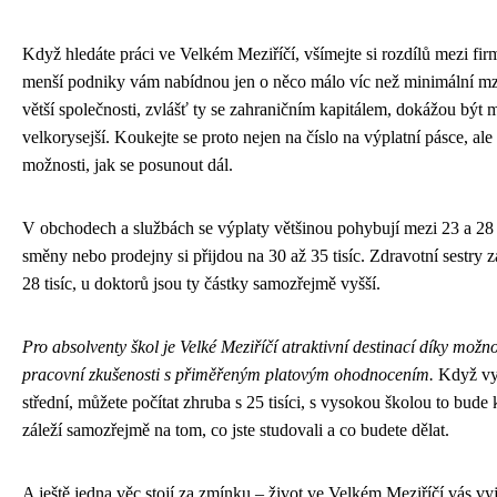
Když hledáte práci ve Velkém Meziříčí, všímejte si rozdílů mezi fi
menší podniky vám nabídnou jen o něco málo víc než minimální m
větší společnosti, zvlášť ty se zahraničním kapitálem, dokážou bý
velkorysejší. Koukejte se proto nejen na číslo na výplatní pásce, ale 
možnosti, jak se posunout dál.
V obchodech a službách se výplaty většinou pohybují mezi 23 a 28 t
směny nebo prodejny si přijdou na 30 až 35 tisíc. Zdravotní sestry 
28 tisíc, u doktorů jsou ty částky samozřejmě vyšší.
Pro absolventy škol je Velké Meziříčí atraktivní destinací díky možno
pracovní zkušenosti s přiměřeným platovým ohodnocením.
Když vy
střední, můžete počítat zhruba s 25 tisíci, s vysokou školou to bude 
záleží samozřejmě na tom, co jste studovali a co budete dělat.
A ještě jedna věc stojí za zmínku – život ve Velkém Meziříčí vás vyj