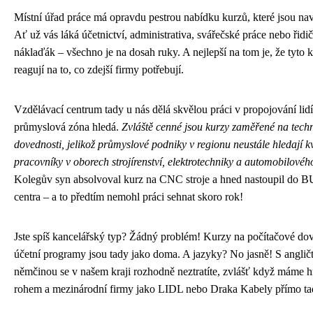
Místní úřad práce má opravdu pestrou nabídku kurzů, které jsou na
Ať už vás láká účetnictví, administrativa, svářečské práce nebo řidi
náklaďák – všechno je na dosah ruky. A nejlepší na tom je, že tyto 
reagují na to, co zdejší firmy potřebují.
Vzdělávací centrum tady u nás dělá skvělou práci v propojování lidí
průmyslová zóna hledá.
Zvláště cenné jsou kurzy zaměřené na tech
dovednosti, jelikož průmyslové podniky v regionu neustále hledají k
pracovníky v oborech strojírenství, elektrotechniky a automobilové
Kolegův syn absolvoval kurz na CNC stroje a hned nastoupil do
centra – a to předtím nemohl práci sehnat skoro rok!
Jste spíš kancelářský typ? Žádný problém! Kurzy na počítačové do
účetní programy jsou tady jako doma. A jazyky? No jasně! S anglič
němčinou se v našem kraji rozhodně neztratíte, zvlášť když máme h
rohem a mezinárodní firmy jako LIDL nebo Draka Kabely přímo ta