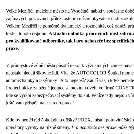
Velké Meziříčí, malebné město na Vysočině, nabízí v současné dob
zajímavých pracovních příležitostí pro místní obyvatele i lidi z okolí
Velkém Meziříčí je poměrně dynamický a rozmanitý, což odráží p
tradici tohoto regionu.
Aktuální nabídka pracovních míst zahrnuj
pro kvalifikované odborníky, tak i pro uchazeče bez specifickéh
praxe.
V průmyslové zóně města působí několik významných zaměstnavatel
neustále hledají šikovné lidi. Víte, že AUTOCOLOR Šoukal momen
automechaniky a lakýrníky? A to nejlepší? Zaučí vás, i když nemáte
Pro technicky založené jedince se otevírají dveře ve firmě CO
kde se vyrábí zabezpečovací systémy do aut. Peníze tady nejsou vů
ještě vám přispějí na cestu do práce!
Kdo by neměl rád čokoládu a oříšky? POEX, místní potravinářský g
operátory výroby na různé směny.
Pro uchazeče bez praxe může bý