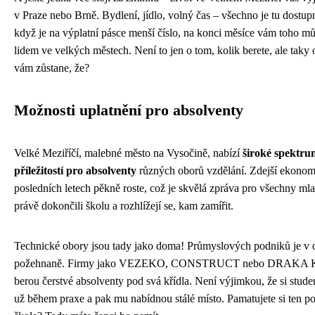
v Praze nebo Brně. Bydlení, jídlo, volný čas – všechno je tu dostupn
když je na výplatní pásce menší číslo, na konci měsíce vám toho mů
lidem ve velkých městech. Není to jen o tom, kolik berete, ale taky 
vám zůstane, že?
Možnosti uplatnění pro absolventy
Velké Meziříčí, malebné město na Vysočině, nabízí
široké spektru
příležitostí pro absolventy
různých oborů vzdělání. Zdejší ekonom
posledních letech pěkně roste, což je skvělá zpráva pro všechny mlad
právě dokončili školu a rozhlížejí se, kam zamířit.
Technické obory jsou tady jako doma! Průmyslových podniků je v 
požehnaně. Firmy jako VEZEKO, CONSTRUCT nebo DRAKA 
berou čerstvé absolventy pod svá křídla. Není výjimkou, že si stud
už během praxe a pak mu nabídnou stálé místo. Pamatujete si ten poc