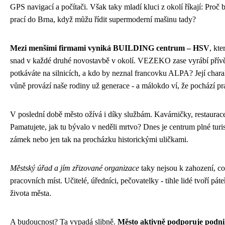
GPS navigací a počítači. Však taky mladí kluci z okolí říkají: Proč b
prací do Brna, když můžu řídit supermoderní mašinu tady?
Mezi menšími firmami vyniká BUILDING centrum – HSV
, kte
snad v každé druhé novostavbě v okolí. VEZEKO zase vyrábí přívě
potkáváte na silnicích, a kdo by neznal francovku ALPA? Její charak
vůně provází naše rodiny už generace - a málokdo ví, že pochází p
V poslední době město ožívá i díky službám. Kavárničky, restaurac
Pamatujete, jak tu bývalo v neděli mrtvo? Dnes je centrum plné turis
zámek nebo jen tak na procházku historickými uličkami.
Městský úřad a jím zřizované organizace
taky nejsou k zahození, co
pracovních míst. Učitelé, úředníci, pečovatelky - tihle lidé tvoří pá
života města.
A budoucnost? Ta vypadá slibně.
Město aktivně podporuje podni