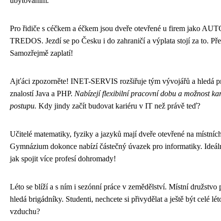
ubytováním.
Pro řidiče s céčkem a éčkem jsou dveře otevřené u firem jako 
TREDOS. Jezdí se po Česku i do zahraničí a výplata stojí za to. Př
Samozřejmě zaplatí!
Ajťáci zpozorněte! INET-SERVIS rozšiřuje tým vývojářů a hledá p
znalostí Java a PHP.
Nabízejí flexibilní pracovní dobu a možnost ka
postupu.
Kdy jindy začít budovat kariéru v IT než právě teď?
Učitelé matematiky, fyziky a jazyků mají dveře otevřené na místníc
Gymnázium dokonce nabízí částečný úvazek pro informatiky. Ideální
jak spojit více profesí dohromady!
Léto se blíží a s ním i sezónní práce v zemědělství. Místní družstvo 
hledá brigádníky. Studenti, nechcete si přivydělat a ještě být celé lé
vzduchu?