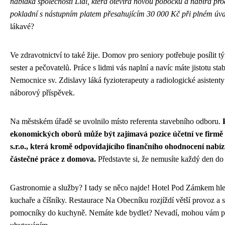
nabídka společnosti Lidl, která otevírá novou pobočku a nabírá pr
pokladní s nástupním platem přesahujícím 30 000 Kč při plném úv
lákavé?
Ve zdravotnictví to také žije. Domov pro seniory potřebuje posílit 
sester a pečovatelů. Práce s lidmi vás naplní a navíc máte jistotu stab
Nemocnice sv. Zdislavy láká fyzioterapeuty a radiologické asistent
náborový příspěvek.
Na městském úřadě se uvolnilo místo referenta stavebního odboru.
ekonomických oborů může být zajímavá pozice účetní ve fi
s.r.o., která kromě odpovídajícího finančního ohodnocení nabíz
částečné práce z domova.
Představte si, že nemusíte každý den do
Gastronomie a služby? I tady se něco najde! Hotel Pod Zámkem hle
kuchaře a číšníky. Restaurace Na Obecníku rozjíždí větší provoz a s
pomocníky do kuchyně. Nemáte kde bydlet? Nevadí, mohou vám p