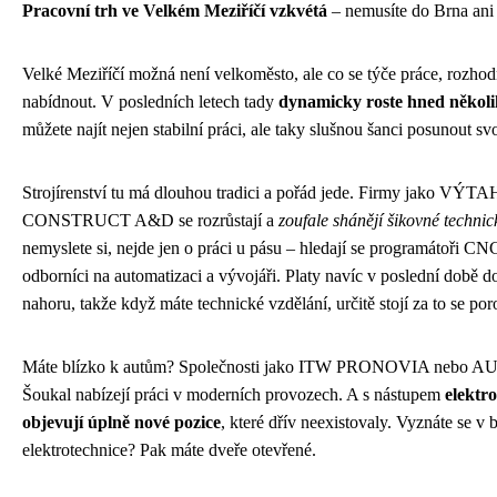
Pracovní trh ve Velkém Meziříčí vzkvétá
– nemusíte do Brna ani 
Velké Meziříčí možná není velkoměsto, ale co se týče práce, rozho
nabídnout. V posledních letech tady
dynamicky roste hned několi
můžete najít nejen stabilní práci, ale taky slušnou šanci posunout sv
Strojírenství tu má dlouhou tradici a pořád jede. Firmy jako VÝT
CONSTRUCT A&D se rozrůstají a
zoufale shánějí šikovné technick
nemyslete si, nejde jen o práci u pásu – hledají se programátoři CNC
odborníci na automatizaci a vývojáři. Platy navíc v poslední době d
nahoru, takže když máte technické vzdělání, určitě stojí za to se po
Máte blízko k autům? Společnosti jako ITW PRONOVIA neb
Šoukal nabízejí práci v moderních provozech. A s nástupem
elektr
objevují úplně nové pozice
, které dřív neexistovaly. Vyznáte se v 
elektrotechnice? Pak máte dveře otevřené.