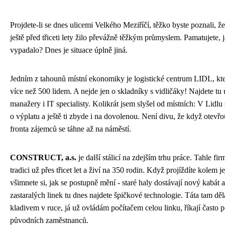
Projdete-li se dnes ulicemi Velkého Meziříčí, těžko byste poznali, ž
ještě před třiceti lety žilo převážně těžkým průmyslem. Pamatujete, j
vypadalo? Dnes je situace úplně jiná.
Jedním z tahounů místní ekonomiky je logistické centrum LIDL, kte
více než 500 lidem. A nejde jen o skladníky s vidličáky! Najdete tu 
manažery i IT specialisty. Kolikrát jsem slyšel od místních: V Lidlu
o výplatu a ještě ti zbyde i na dovolenou. Není divu, že když otevř
fronta zájemců se táhne až na náměstí.
CONSTRUCT, a.s.
je další stálicí na zdejším trhu práce. Tahle fir
tradici už přes třicet let a živí na 350 rodin. Když projíždíte kolem je
všimnete si, jak se postupně mění - staré haly dostávají nový kabát 
zastaralých linek tu dnes najdete špičkové technologie. Táta tam děla
kladivem v ruce, já už ovládám počítačem celou linku, říkají často 
původních zaměstnanců.