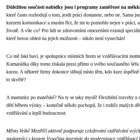
Důležitou součástí nabídky jsou i programy zaměřené na měkk
které často rozhodují o tom, jestli práci dostanete, nebo ne. Sama js
kurzem komunikace a musím říct, že mi to pomohlo nejen v práci, a
životě. A víte co? Pro lidi se zdravotními omezeními existují speciá
které berou ohled na jejich možnosti – nikdo není vynechán!
Co mě fakt baví, je spolupráce místních firem se vzdělávacími insti
Kamarádka díky tomu získala praxi přímo u svého současného šéfa
kurzu. A některé firmy dokonce slibují místo těm, kdo kurz úspěšn
to skvělé?
A maminky po mateřské? Na ty se taky myslí! Flexibilní rozvrhy a n
dětí během výuky – konečně někdo pochopil, že i rodiče malých dět
vzdělávání a lepší budoucnost.
Město Velké Meziříčí aktivně podporuje celoživotní vzdělávání svých
spolupráci s krajem Vysočina investuje do modernizace vzdělávací i