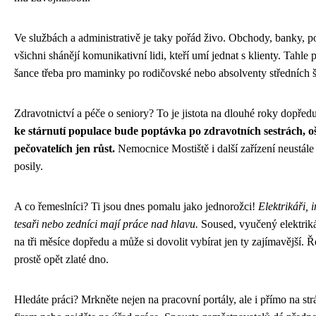
Ve službách a administrativě je taky pořád živo. Obchody, banky, p
všichni shánějí komunikativní lidi, kteří umí jednat s klienty. Tahle 
šance třeba pro maminky po rodičovské nebo absolventy středních š
Zdravotnictví a péče o seniory? To je jistota na dlouhé roky dopřed
ke stárnutí populace bude poptávka po zdravotních sestrách, oš
pečovatelích jen růst.
Nemocnice Mostiště i další zařízení neustále
posily.
A co řemeslníci? Ti jsou dnes pomalu jako jednorožci!
Elektrikáři, i
tesaři nebo zedníci mají práce nad hlavu.
Soused, vyučený elektrik
na tři měsíce dopředu a může si dovolit vybírat jen ty zajímavější.
prostě opět zlaté dno.
Hledáte práci? Mrkněte nejen na pracovní portály, ale i přímo na st