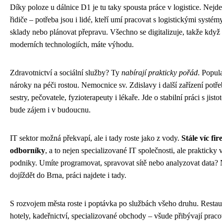
Díky poloze u dálnice D1 je tu taky spousta práce v logistice. Nejde
řidiče – potřeba jsou i lidé, kteří umí pracovat s logistickými systém
sklady nebo plánovat přepravu. Všechno se digitalizuje, takže když
moderních technologiích, máte výhodu.
Zdravotnictví a sociální služby? Ty
nabírají prakticky pořád
. Popul
nároky na péči rostou. Nemocnice sv. Zdislavy i další zařízení potře
sestry, pečovatele, fyzioterapeuty i lékaře. Jde o stabilní práci s jisto
bude zájem i v budoucnu.
IT sektor možná překvapí, ale i tady roste jako z vody.
Stále víc fi
odborníky
, a to nejen specializované IT společnosti, ale prakticky 
podniky. Umíte programovat, spravovat sítě nebo analyzovat data?
dojíždět do Brna, práci najdete i tady.
S rozvojem města roste i poptávka po službách všeho druhu. Restau
hotely, kadeřnictví, specializované obchody – všude přibývají praco