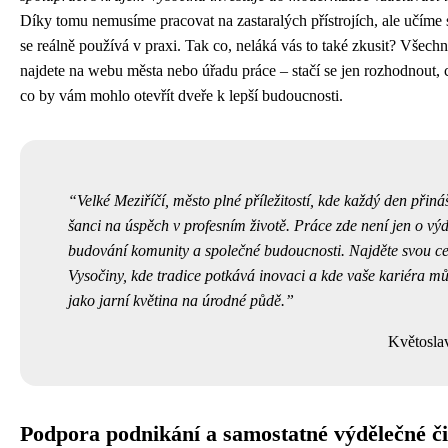
Díky tomu nemusíme pracovat na zastaralých přístrojích, ale učíme 
se reálně používá v praxi. Tak co, neláká vás to také zkusit? Všech
najdete na webu města nebo úřadu práce – stačí se jen rozhodnout, 
co by vám mohlo otevřít dveře k lepší budoucnosti.
Velké Meziříčí, město plné příležitostí, kde každý den přin
šanci na úspěch v profesním životě. Práce zde není jen o výd
budování komunity a společné budoucnosti. Najděte svou ces
Vysočiny, kde tradice potkává inovaci a kde vaše kariéra mů
jako jarní květina na úrodné půdě.
Květosla
Podpora podnikání a samostatné výdělečné či