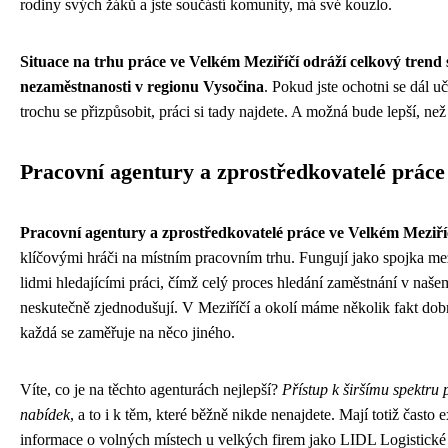
rodiny svých žáků a jste součástí komunity, má své kouzlo.
Situace na trhu práce ve Velkém Meziříčí odráží celkový trend 
nezaměstnanosti v regionu Vysočina
. Pokud jste ochotni se dál uč
trochu se přizpůsobit, práci si tady najdete. A možná bude lepší, než 
Pracovní agentury a zprostředkovatelé práce
Pracovní agentury a zprostředkovatelé práce ve Velkém Meziří
klíčovými hráči na místním pracovním trhu. Fungují jako spojka me
lidmi hledajícími práci, čímž celý proces hledání zaměstnání v naše
neskutečně zjednodušují. V Meziříčí a okolí máme několik fakt dob
každá se zaměřuje na něco jiného.
Víte, co je na těchto agenturách nejlepší?
Přístup k širšímu spektru
nabídek
, a to i k těm, které běžně nikde nenajdete. Mají totiž často 
informace o volných místech u velkých firem jako LIDL Logistické