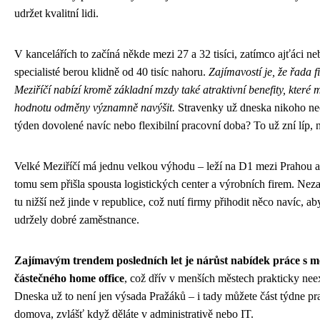
udržet kvalitní lidi.
V kancelářích to začíná někde mezi 27 a 32 tisíci, zatímco ajťáci ne
specialisté berou klidně od 40 tisíc nahoru.
Zajímavostí je, že řada 
Meziříčí nabízí kromě základní mzdy také atraktivní benefity, které
hodnotu odměny významně navýšit.
Stravenky už dneska nikoho ne
týden dovolené navíc nebo flexibilní pracovní doba? To už zní líp, 
Velké Meziříčí má jednu velkou výhodu – leží na D1 mezi Prahou 
tomu sem přišla spousta logistických center a výrobních firem. Nez
tu nižší než jinde v republice, což nutí firmy přihodit něco navíc, ab
udržely dobré zaměstnance.
Zajímavým trendem posledních let je nárůst nabídek práce s m
částečného home office
, což dřív v menších městech prakticky nee
Dneska už to není jen výsada Pražáků – i tady můžete část týdne pr
domova, zvlášť když děláte v administrativě nebo IT.