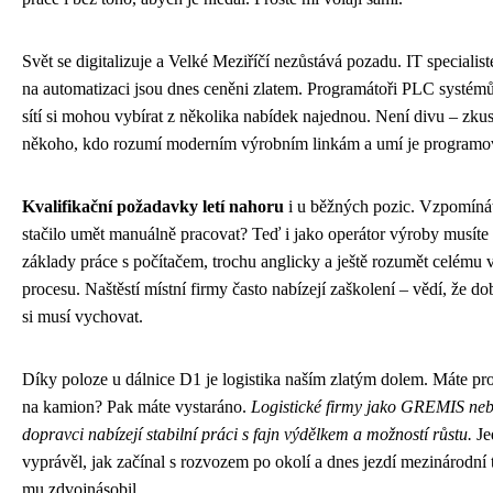
Svět se digitalizuje a Velké Meziříčí nezůstává pozadu. IT specialist
na automatizaci jsou dnes ceněni zlatem. Programátoři PLC systém
sítí si mohou vybírat z několika nabídek najednou. Není divu – zkust
někoho, kdo rozumí moderním výrobním linkám a umí je programo
Kvalifikační požadavky letí nahoru
i u běžných pozic. Vzpomínát
stačilo umět manuálně pracovat? Teď i jako operátor výroby musíte 
základy práce s počítačem, trochu anglicky a ještě rozumět celému
procesu. Naštěstí místní firmy často nabízejí zaškolení – vědí, že d
si musí vychovat.
Díky poloze u dálnice D1 je logistika naším zlatým dolem. Máte pro
na kamion? Pak máte vystaráno.
Logistické firmy jako GREMIS neb
dopravci nabízejí stabilní práci s fajn výdělkem a možností růstu.
Je
vyprávěl, jak začínal s rozvozem po okolí a dnes jezdí mezinárodní t
mu zdvojnásobil.