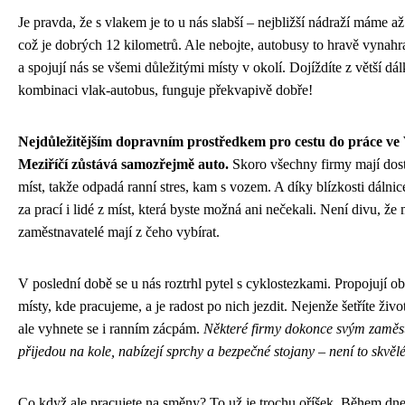
Je pravda, že s vlakem je to u nás slabší – nejbližší nádraží máme a
což je dobrých 12 kilometrů. Ale nebojte, autobusy to hravě vynahra
a spojují nás se všemi důležitými místy v okolí. Dojíždíte z větší dá
kombinaci vlak-autobus, funguje překvapivě dobře!
Nejdůležitějším dopravním prostředkem pro cestu do práce ve
Meziříčí zůstává samozřejmě auto.
Skoro všechny firmy mají dos
míst, takže odpadá ranní stres, kam s vozem. A díky blízkosti dálnic
za prací i lidé z míst, která byste možná ani nečekali. Není divu, že 
zaměstnavatelé mají z čeho vybírat.
V poslední době se u nás roztrhl pytel s cyklostezkami. Propojují oby
místy, kde pracujeme, a je radost po nich jezdit. Nejenže šetříte život
ale vyhnete se i ranním zácpám.
Některé firmy dokonce svým zaměs
přijedou na kole, nabízejí sprchy a bezpečné stojany – není to skvěl
Co když ale pracujete na směny? To už je trochu oříšek. Během dne