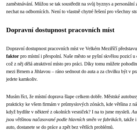
zaměstnávání. Můžou se tak soustředit na svůj byznys a personální z
nechat na odbornících. Není to vlastně chytré řešení pro všechny st
Dopravní dostupnost pracovních míst
Dopravní dostupnost pracovních míst ve Velkém Meziříčí představ
faktor
pro místní i přespolní. Naše město se pyšní skvělou pozicí u
což z něj dělá atraktivní místo pro práci. Díky tomu můžete pohodl
mezi Brnem a Jihlavou – ráno sednout do auta a za chvilku být v prá
jedete kamkoliv.
Musím říct, že místní doprava šlape celkem dobře. Městské autobu
prakticky ke všem firmám v průmyslových zónách, kde většina z ná
když bydlíte v některé z okolních vesniček? I na to jsme mysleli.
Au
jsou většinou načasované podle hlavních směn ve fabrikách
, takže 
auto, dostanete se do práce a zpět bez větších problémů.