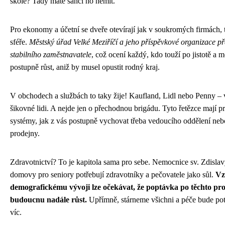
škole? Tady máte šanci ho nemít.
Pro ekonomy a účetní se dveře otevírají jak v soukromých firmách, 
sféře.
Městský úřad Velké Meziříčí a jeho příspěvkové organizace př
stabilního zaměstnavatele
, což ocení každý, kdo touží po jistotě a 
postupně růst, aniž by musel opustit rodný kraj.
V obchodech a službách to taky žije! Kaufland, Lidl nebo Penny – v
šikovné lidi. A nejde jen o přechodnou brigádu. Tyto řetězce mají 
systémy, jak z vás postupně vychovat třeba vedoucího oddělení nebo
prodejny.
Zdravotnictví? To je kapitola sama pro sebe. Nemocnice sv. Zdislavy
domovy pro seniory potřebují zdravotníky a pečovatele jako sůl.
Vz
demografickému vývoji lze očekávat, že poptávka po těchto pro
budoucnu nadále růst.
Upřímně, stárneme všichni a péče bude pot
víc.