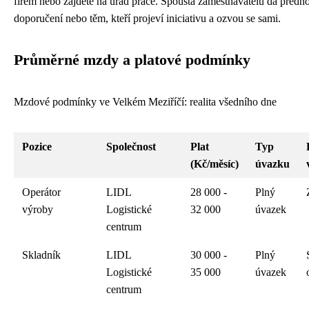
firem nebo zajděte na úřad práce. Spousta zaměstnavatelů dá předno
doporučení nebo těm, kteří projeví iniciativu a ozvou se sami.
Průměrné mzdy a platové podmínky
Mzdové podmínky ve Velkém Meziříčí: realita všedního dne
Pozice
Společnost
Plat
Typ
(Kč/měsíc)
úvazku
Operátor
LIDL
28 000 -
Plný
výroby
Logistické
32 000
úvazek
centrum
Skladník
LIDL
30 000 -
Plný
Logistické
35 000
úvazek
centrum