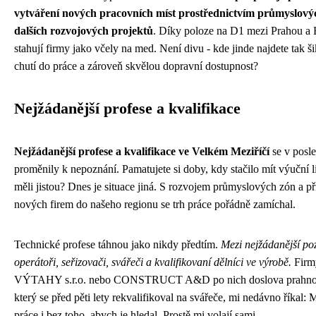
vytváření nových pracovních míst prostřednictvím průmyslový
dalších rozvojových projektů
. Díky poloze na D1 mezi Prahou a
stahují firmy jako včely na med. Není divu - kde jinde najdete tak ši
chutí do práce a zároveň skvělou dopravní dostupnost?
Nejžádanější profese a kvalifikace
Nejžádanější profese a kvalifikace ve Velkém Meziříčí
se v posle
proměnily k nepoznání. Pamatujete si doby, kdy stačilo mít výuční lis
měli jistou? Dnes je situace jiná. S rozvojem průmyslových zón a 
nových firem do našeho regionu se trh práce pořádně zamíchal.
Technické profese táhnou jako nikdy předtím.
Mezi nejžádanější po
operátoři, seřizovači, svářeči a kvalifikovaní dělníci ve výrobě.
Firm
VÝTAHY s.r.o. nebo CONSTRUCT A&D po nich doslova prahno
který se před pěti lety rekvalifikoval na svářeče, mi nedávno říkal
práce i bez toho, abych je hledal. Prostě mi volají sami.