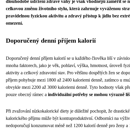
dlouhodobé udržení zdravé váhy je však vhodnější zaměřit se 
celkovou změnu životního stylu, která zahrnuje vyváženou stra
pravidelnou fyzickou aktivitu a zdravý přístup k jídlu bez ext
omezení.
Doporučený denní příjem kalorií
Doporučený denní příjem kalorií se u každého člověka liší v závislo
mnoha faktorech, jako je věk, pohlaví, výška, hmotnost, úroveň fyz
aktivity a celkový zdravotní stav. Pro většinu dospělých žen se dop
příjem pohybuje mezi 1800 až 2400 kaloriemi denně, zatímco u muž
obvykle mezi 2200 až 3000 kaloriemi denně. Tyto hodnoty však pře
pouze obecný rámec a
individuální potřeby se mohou výrazně liš
Při zvažování nízkokalorické diety je důležité pochopit, že drastické
kalorického příjmu může být kontraproduktivní. Odborníci na výži
nedoporučují konzumovat méně než 1200 kalorií denně pro ženy a