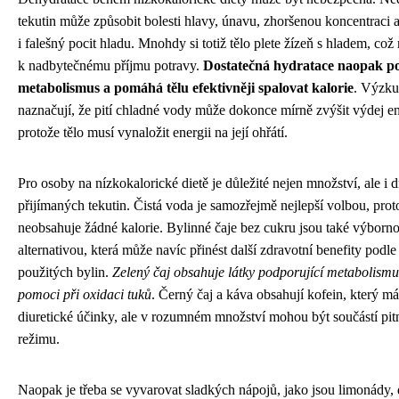
tekutin může způsobit bolesti hlavy, únavu, zhoršenou koncentraci
i falešný pocit hladu. Mnohdy si totiž tělo plete žízeň s hladem, což
k nadbytečnému příjmu potravy.
Dostatečná hydratace naopak p
metabolismus a pomáhá tělu efektivněji spalovat kalorie
. Výzk
naznačují, že pití chladné vody může dokonce mírně zvýšit výdej en
protože tělo musí vynaložit energii na její ohřátí.
Pro osoby na nízkokalorické dietě je důležité nejen množství, ale i 
přijímaných tekutin. Čistá voda je samozřejmě nejlepší volbou, prot
neobsahuje žádné kalorie. Bylinné čaje bez cukru jsou také výborn
alternativou, která může navíc přinést další zdravotní benefity podle
použitých bylin.
Zelený čaj obsahuje látky podporující metabolism
pomoci při oxidaci tuků
. Černý čaj a káva obsahují kofein, který m
diuretické účinky, ale v rozumném množství mohou být součástí pi
režimu.
Naopak je třeba se vyvarovat sladkých nápojů, jako jsou limonády,