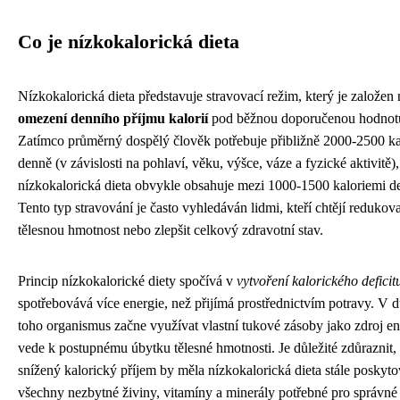
Co je nízkokalorická dieta
Nízkokalorická dieta představuje stravovací režim, který je založen 
omezení denního příjmu kalorií
pod běžnou doporučenou hodnot
Zatímco průměrný dospělý člověk potřebuje přibližně 2000-2500 ka
denně (v závislosti na pohlaví, věku, výšce, váze a fyzické aktivitě),
nízkokalorická dieta obvykle obsahuje mezi 1000-1500 kaloriemi d
Tento typ stravování je často vyhledáván lidmi, kteří chtějí redukov
tělesnou hmotnost nebo zlepšit celkový zdravotní stav.
Princip nízkokalorické diety spočívá v
vytvoření kalorického deficit
spotřebovává více energie, než přijímá prostřednictvím potravy. V 
toho organismus začne využívat vlastní tukové zásoby jako zdroj en
vede k postupnému úbytku tělesné hmotnosti. Je důležité zdůraznit, 
snížený kalorický příjem by měla nízkokalorická dieta stále poskyto
všechny nezbytné živiny, vitamíny a minerály potřebné pro správné