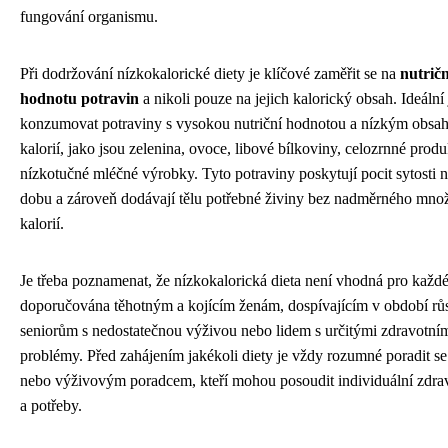
fungování organismu.
Při dodržování nízkokalorické diety je klíčové zaměřit se na
nutričn
hodnotu potravin
a nikoli pouze na jejich kalorický obsah. Ideální 
konzumovat potraviny s vysokou nutriční hodnotou a nízkým obsa
kalorií, jako jsou zelenina, ovoce, libové bílkoviny, celozrnné produ
nízkotučné mléčné výrobky. Tyto potraviny poskytují pocit sytosti n
dobu a zároveň dodávají tělu potřebné živiny bez nadměrného množ
kalorií.
Je třeba poznamenat, že nízkokalorická dieta není vhodná pro každ
doporučována těhotným a kojícím ženám, dospívajícím v období růs
seniorům s nedostatečnou výživou nebo lidem s určitými zdravotní
problémy. Před zahájením jakékoli diety je vždy rozumné poradit se
nebo výživovým poradcem, kteří mohou posoudit individuální zdrav
a potřeby.