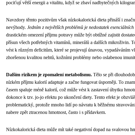
pociťují větší energii a vitalitu, když se zbaví nadbytečných kilogra
Navzdory těmto pozitivům však nízkokalorická dieta přináší i značná
nevýhody.
Jedním z největších problémů je nedostatek esenciálních 
drastickém omezení příjmu potravy může být obtížné zajistit dostat
přísun všech potřebných vitamínů, minerálů a dalších mikroživin. 
vést k různým deficitům, které se projevují únavou, vypadáváním vl
zhoršenou kvalitou nehtů, kožními problémy nebo oslabenou imuni
Dalším rizikem je zpomalení metabolismu.
Tělo se při dlouhodo
nízkém příjmu kalorií adaptuje a začne fungovat úsporněji. To znam
časem spaluje méně kalorií, což může vést k zastavení úbytku hmot
dokonce k tzv. jo-jo efektu po ukončení diety. Tento efekt je obzvlá
problematický, protože mnoho lidí po návratu k běžnému stravování
nabere zpět ztracenou hmotnost, často i s přídavkem.
Nízkokalorická dieta může mít také negativní dopad na svalovou h