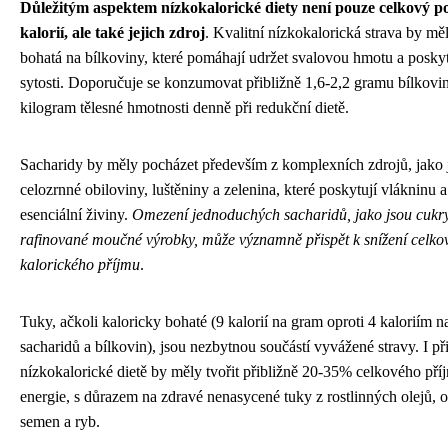
Důležitým aspektem nízkokalorické diety není pouze celkový p
kalorií, ale také jejich zdroj
. Kvalitní nízkokalorická strava by mě
bohatá na bílkoviny, které pomáhají udržet svalovou hmotu a poskyt
sytosti. Doporučuje se konzumovat přibližně 1,6-2,2 gramu bílkovi
kilogram tělesné hmotnosti denně při redukční dietě.
Sacharidy by měly pocházet především z komplexních zdrojů, jako 
celozrnné obiloviny, luštěniny a zelenina, které poskytují vlákninu a
esenciální živiny.
Omezení jednoduchých sacharidů, jako jsou cukr
rafinované moučné výrobky, může významně přispět k snížení celko
kalorického příjmu
.
Tuky, ačkoli kaloricky bohaté (9 kalorií na gram oproti 4 kaloriím 
sacharidů a bílkovin), jsou nezbytnou součástí vyvážené stravy. I př
nízkokalorické dietě by měly tvořit přibližně 20-35% celkového pří
energie, s důrazem na zdravé nenasycené tuky z rostlinných olejů, 
semen a ryb.