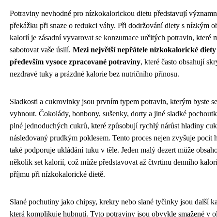
Potraviny nevhodné pro nízkokalorickou dietu představují význam
překážku při snaze o redukci váhy. Při dodržování diety s nízkým 
kalorií je zásadní vyvarovat se konzumace určitých potravin, které
sabotovat vaše úsilí.
Mezi největší nepřátele nízkokalorické diety
především vysoce zpracované potraviny
, které často obsahují skr
nezdravé tuky a prázdné kalorie bez nutričního přínosu.
Sladkosti a cukrovinky jsou prvním typem potravin, kterým byste se
vyhnout. Čokolády, bonbony, sušenky, dorty a jiné sladké pochoutk
plné jednoduchých cukrů, které způsobují rychlý nárůst hladiny cuk
následovaný prudkým poklesem. Tento proces nejen zvyšuje pocit h
také podporuje ukládání tuku v těle. Jeden malý dezert může obsaho
několik set kalorií, což může představovat až čtvrtinu denního kalo
příjmu při nízkokalorické dietě.
Slané pochutiny jako chipsy, krekry nebo slané tyčinky jsou další ka
která komplikuje hubnutí. Tyto potraviny jsou obvykle smažené v ol