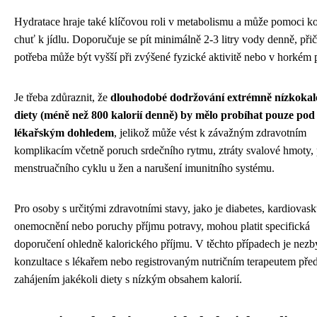
Hydratace hraje také klíčovou roli v metabolismu a může pomoci ko
chuť k jídlu. Doporučuje se pít minimálně 2-3 litry vody denně, př
potřeba může být vyšší při zvýšené fyzické aktivitě nebo v horkém 
Je třeba zdůraznit, že
dlouhodobé dodržování extrémně nízkokal
diety (méně než 800 kalorií denně) by mělo probíhat pouze pod
lékařským dohledem
, jelikož může vést k závažným zdravotním
komplikacím včetně poruch srdečního rytmu, ztráty svalové hmoty,
menstruačního cyklu u žen a narušení imunitního systému.
Pro osoby s určitými zdravotními stavy, jako je diabetes, kardiovask
onemocnění nebo poruchy příjmu potravy, mohou platit specifická
doporučení ohledně kalorického příjmu. V těchto případech je nezb
konzultace s lékařem nebo registrovaným nutričním terapeutem pře
zahájením jakékoli diety s nízkým obsahem kalorií.