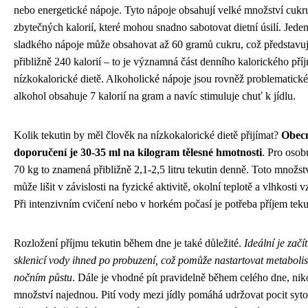
nebo energetické nápoje. Tyto nápoje obsahují velké množství cukr
zbytečných kalorií, které mohou snadno sabotovat dietní úsilí. Jeden 
sladkého nápoje může obsahovat až 60 gramů cukru, což představu
přibližně 240 kalorií – to je významná část denního kalorického pří
nízkokalorické dietě. Alkoholické nápoje jsou rovněž problematické
alkohol obsahuje 7 kalorií na gram a navíc stimuluje chuť k jídlu.
Kolik tekutin by měl člověk na nízkokalorické dietě přijímat?
Obec
doporučení je 30-35 ml na kilogram tělesné hmotnosti
. Pro osob
70 kg to znamená přibližně 2,1-2,5 litru tekutin denně. Toto množst
může lišit v závislosti na fyzické aktivitě, okolní teplotě a vlhkosti 
Při intenzivním cvičení nebo v horkém počasí je potřeba příjem tekut
Rozložení příjmu tekutin během dne je také důležité.
Ideální je začí
sklenicí vody ihned po probuzení, což pomůže nastartovat metaboli
nočním půstu
. Dále je vhodné pít pravidelně během celého dne, nik
množství najednou. Pití vody mezi jídly pomáhá udržovat pocit sytos