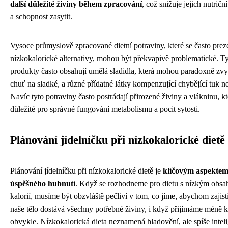
další důležité živiny během zpracování
, což snižuje jejich nutrič
a schopnost zasytit.
Vysoce průmyslově zpracované dietní potraviny, které se často preze
nízkokalorické alternativy, mohou být překvapivě problematické. T
produkty často obsahují umělá sladidla, která mohou paradoxně zv
chuť na sladké, a různé přídatné látky kompenzující chybějící tuk n
Navíc tyto potraviny často postrádají přirozené živiny a vlákninu, kt
důležité pro správné fungování metabolismu a pocit sytosti.
Plánování jídelníčku při nízkokalorické dietě
Plánování jídelníčku při nízkokalorické dietě je
klíčovým aspekte
úspěšného hubnutí
. Když se rozhodneme pro dietu s nízkým obs
kalorií, musíme být obzvláště pečliví v tom, co jíme, abychom zajisti
naše tělo dostává všechny potřebné živiny, i když přijímáme méně k
obvykle. Nízkokalorická dieta neznamená hladovění, ale spíše inteli