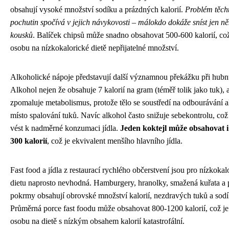
obsahují vysoké množství sodíku a prázdných kalorií.
Problém těch
pochutin spočívá v jejich návykovosti – málokdo dokáže sníst jen ně
kousků
. Balíček chipsů může snadno obsahovat 500-600 kalorií, což
osobu na nízkokalorické dietě nepřijatelné množství.
Alkoholické nápoje představují další významnou překážku při hubnu
Alkohol nejen že obsahuje 7 kalorií na gram (téměř tolik jako tuk), a
zpomaluje metabolismus, protože tělo se soustředí na odbourávání 
místo spalování tuků. Navíc alkohol často snižuje sebekontrolu, co
vést k nadměrné konzumaci jídla.
Jeden koktejl může obsahovat i
300 kalorií
, což je ekvivalent menšího hlavního jídla.
Fast food a jídla z restaurací rychlého občerstvení jsou pro nízkoka
dietu naprosto nevhodná. Hamburgery, hranolky, smažená kuřata a
pokrmy obsahují obrovské množství kalorií, nezdravých tuků a sodí
Průměrná porce fast foodu může obsahovat 800-1200 kalorií, což je
osobu na dietě s nízkým obsahem kalorií katastrofální.