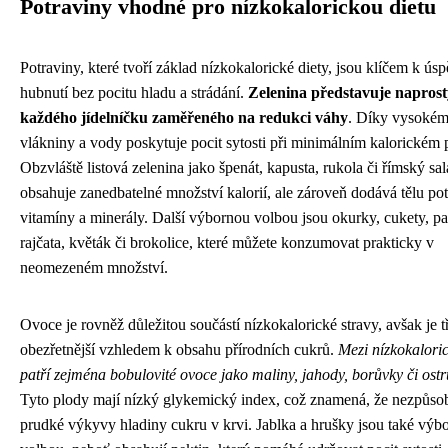
Potraviny vhodné pro nízkokalorickou dietu
Potraviny, které tvoří základ nízkokalorické diety, jsou klíčem k ú
hubnutí bez pocitu hladu a strádání.
Zelenina představuje naprost
každého jídelníčku zaměřeného na redukci váhy
. Díky vysoké
vlákniny a vody poskytuje pocit sytosti při minimálním kalorickém 
Obzvláště listová zelenina jako špenát, kapusta, rukola či římský sal
obsahuje zanedbatelné množství kalorií, ale zároveň dodává tělu po
vitamíny a minerály. Další výbornou volbou jsou okurky, cukety, pa
rajčata, květák či brokolice, které můžete konzumovat prakticky v
neomezeném množství.
Ovoce je rovněž důležitou součástí nízkokalorické stravy, avšak je t
obezřetnější vzhledem k obsahu přírodních cukrů.
Mezi nízkokalori
patří zejména bobulovité ovoce jako maliny, jahody, borůvky či ostr
Tyto plody mají nízký glykemický index, což znamená, že nezpůsob
prudké výkyvy hladiny cukru v krvi. Jablka a hrušky jsou také výb