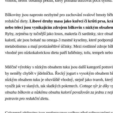
volbou, neboť obsahují pektin, který pomáhá udržovat pocit sytosti.
Bílkoviny jsou naprosto nezbytné pro zachování svalové hmoty bě
redukční diety.
Libové druhy masa jako kuřecí či krůtí prsa, krá
nebo telecí jsou vynikajícím zdrojem bílkovin s nízkým obsahe
Ryby, zejména ty tučnější jako losos, makrela či sardinky, sice obsah
kalorií, ale jsou bohaté na omega-3 mastné kyseliny, které podporují
metabolismus a mají protizánětlivé účinky. Mezi rostlinné zdroje bí
vhodné pro nízkokalorickou dietu patří luštěniny, tofu, tempeh nebo 
Mléčné výrobky s nízkým obsahem tuku jsou další kategorií potravi
by neměly chybět v jídelníčku. Řecký jogurt s vysokým obsahem bí
nízkým obsahem tuku je obzvláště vhodný, stejně jako tvaroh, který
využít jak ve slaných, tak sladkých pokrmech.
Cottage sýr je díky 
obsahu bílkovin a nízkému obsahu kalorií považován za jednu z nej
potravin pro redukční dietu
.
Celozrnné obiloviny jsou preferovanou volbou před rafinovanými v