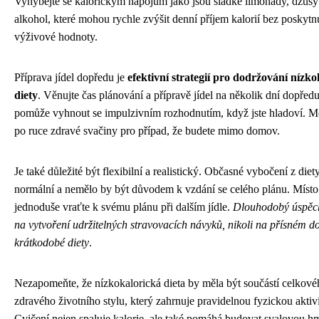
Vyhýbejte se kalorickým nápojům jako jsou sladké limonády, džusy
alkohol, které mohou rychle zvýšit denní příjem kalorií bez poskytn
výživové hodnoty.
Příprava jídel dopředu je
efektivní strategií pro dodržování nízko
diety
. Věnujte čas plánování a přípravě jídel na několik dní dopřed
pomůže vyhnout se impulzivním rozhodnutím, když jste hladoví. M
po ruce zdravé svačiny pro případ, že budete mimo domov.
Je také důležité být flexibilní a realistický. Občasné vybočení z diety
normální a nemělo by být důvodem k vzdání se celého plánu. Místo
jednoduše vraťte k svému plánu při dalším jídle.
Dlouhodobý úspěch
na vytvoření udržitelných stravovacích návyků, nikoli na přísném d
krátkodobé diety
.
Nezapomeňte, že nízkokalorická dieta by měla být součástí celkové
zdravého životního stylu, který zahrnuje pravidelnou fyzickou aktivi
Cvičení nejen spaluje kalorie, ale také pomáhá budovat svalovou h