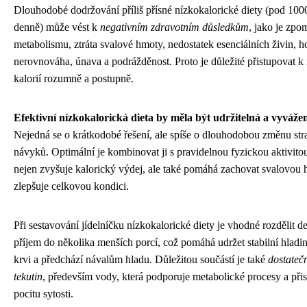
Dlouhodobé dodržování příliš přísné nízkokalorické diety (pod 1000
denně) může vést k
negativním zdravotním důsledkům
, jako je zpo
metabolismu, ztráta svalové hmoty, nedostatek esenciálních živin, 
nerovnováha, únava a podrážděnost. Proto je důležité přistupovat k
kalorií rozumně a postupně.
Efektivní nízkokalorická dieta by měla být udržitelná a vyváže
Nejedná se o krátkodobé řešení, ale spíše o dlouhodobou změnu st
návyků. Optimální je kombinovat ji s pravidelnou fyzickou aktivitou
nejen zvyšuje kalorický výdej, ale také pomáhá zachovat svalovou 
zlepšuje celkovou kondici.
Při sestavování jídelníčku nízkokalorické diety je vhodné rozdělit d
příjem do několika menších porcí, což pomáhá udržet stabilní hladi
krvi a předchází návalům hladu. Důležitou součástí je také
dostateč
tekutin
, především vody, která podporuje metabolické procesy a při
pocitu sytosti.