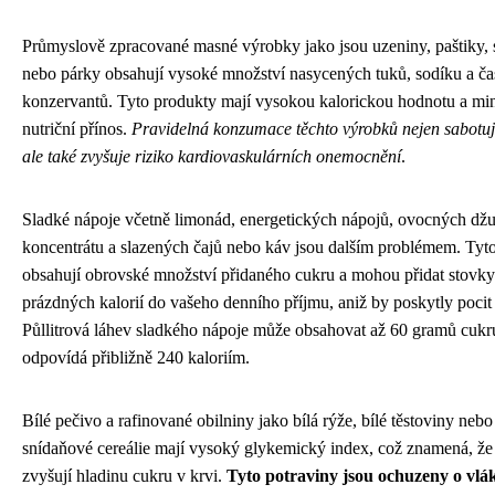
Průmyslově zpracované masné výrobky jako jsou uzeniny, paštiky,
nebo párky obsahují vysoké množství nasycených tuků, sodíku a čas
konzervantů. Tyto produkty mají vysokou kalorickou hodnotu a mi
nutriční přínos.
Pravidelná konzumace těchto výrobků nejen sabotuj
ale také zvyšuje riziko kardiovaskulárních onemocnění
.
Sladké nápoje včetně limonád, energetických nápojů, ovocných džu
koncentrátu a slazených čajů nebo káv jsou dalším problémem. Tyt
obsahují obrovské množství přidaného cukru a mohou přidat stovky
prázdných kalorií do vašeho denního příjmu, aniž by poskytly pocit 
Půllitrová láhev sladkého nápoje může obsahovat až 60 gramů cukr
odpovídá přibližně 240 kaloriím.
Bílé pečivo a rafinované obilniny jako bílá rýže, bílé těstoviny neb
snídaňové cereálie mají vysoký glykemický index, což znamená, že
zvyšují hladinu cukru v krvi.
Tyto potraviny jsou ochuzeny o vlá