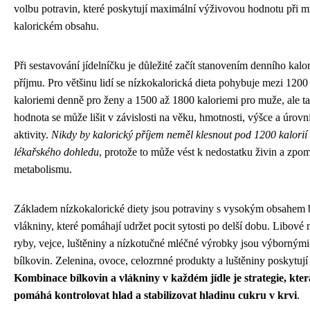
volbu potravin, které poskytují maximální výživovou hodnotu při 
kalorickém obsahu.
Při sestavování jídelníčku je důležité začít stanovením denního kalo
příjmu. Pro většinu lidí se nízkokalorická dieta pohybuje mezi 1200
kaloriemi denně pro ženy a 1500 až 1800 kaloriemi pro muže, ale ta
hodnota se může lišit v závislosti na věku, hmotnosti, výšce a úrovn
aktivity.
Nikdy by kalorický příjem neměl klesnout pod 1200 kalorií
lékařského dohledu
, protože to může vést k nedostatku živin a zpo
metabolismu.
Základem nízkokalorické diety jsou potraviny s vysokým obsahem b
vlákniny, které pomáhají udržet pocit sytosti po delší dobu. Libové
ryby, vejce, luštěniny a nízkotučné mléčné výrobky jsou výbornými
bílkovin. Zelenina, ovoce, celozrnné produkty a luštěniny poskytují
Kombinace bílkovin a vlákniny v každém jídle je strategie, kter
pomáhá kontrolovat hlad a stabilizovat hladinu cukru v krvi
.