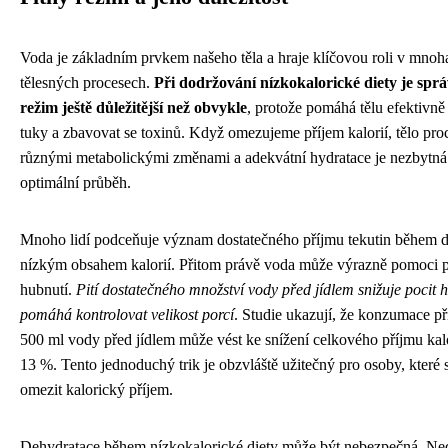
Voda je základním prvkem našeho těla a hraje klíčovou roli v mnoh
tělesných procesech.
Při dodržování nízkokalorické diety je spr
režim ještě důležitější než obvykle
, protože pomáhá tělu efektivně
tuky a zbavovat se toxinů. Když omezujeme příjem kalorií, tělo pro
různými metabolickými změnami a adekvátní hydratace je nezbytná 
optimální průběh.
Mnoho lidí podceňuje význam dostatečného příjmu tekutin během d
nízkým obsahem kalorií. Přitom právě voda může výrazně pomoci p
hubnutí.
Pití dostatečného množství vody před jídlem snižuje pocit 
pomáhá kontrolovat velikost porcí
. Studie ukazují, že konzumace př
500 ml vody před jídlem může vést ke snížení celkového příjmu kalo
13 %. Tento jednoduchý trik je obzvláště užitečný pro osoby, které 
omezit kalorický příjem.
Dehydratace během nízkokalorické diety může být nebezpečná. Ne