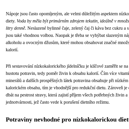
Nápoje jsou často opomíjeným, ale velmi důležitým aspektem nízko
diety.
Voda by měla být primárním zdrojem tekutin, ideálně v množs
litry denně
. Neslazené bylinné čaje, zelený čaj či káva bez cukru a
jsou také vhodnou volbou. Naopak je třeba se vyhýbat slazeným n
alkoholu a ovocným džusům, které mohou obsahovat značné množs
kalorií.
Při sestavování nízkokalorického jídelníčku je klíčové zaměřit se na 
hustotu potravin, tedy poměr živin k obsahu kalorií. Čím více vitam
minerálů a dalších prospěšných látek potravina obsahuje při nízkém
kalorickém obsahu, tím je vhodnější pro redukční dietu. Zároveň je 
dbát na pestrost stravy, která zajistí příjem všech potřebných živin a
jednotvárnosti, jež často vede k porušení dietního režimu.
Potraviny nevhodné pro nízkokalorickou die