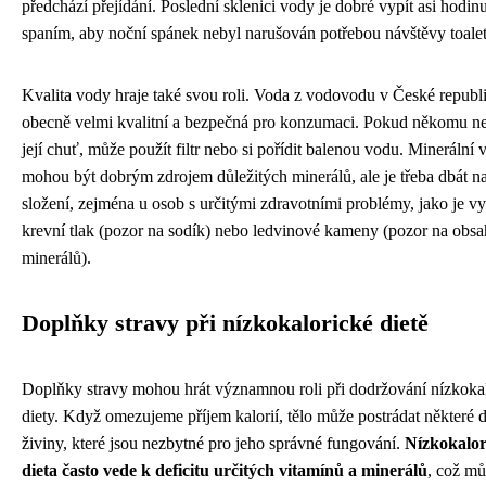
předchází přejídání. Poslední sklenici vody je dobré vypít asi hodin
spaním, aby noční spánek nebyl narušován potřebou návštěvy toalet
Kvalita vody hraje také svou roli. Voda z vodovodu v České republi
obecně velmi kvalitní a bezpečná pro konzumaci. Pokud někomu n
její chuť, může použít filtr nebo si pořídit balenou vodu. Minerální
mohou být dobrým zdrojem důležitých minerálů, ale je třeba dbát na
složení, zejména u osob s určitými zdravotními problémy, jako je v
krevní tlak (pozor na sodík) nebo ledvinové kameny (pozor na obsa
minerálů).
Doplňky stravy při nízkokalorické dietě
Doplňky stravy mohou hrát významnou roli při dodržování nízkoka
diety. Když omezujeme příjem kalorií, tělo může postrádat některé d
živiny, které jsou nezbytné pro jeho správné fungování.
Nízkokalor
dieta často vede k deficitu určitých vitamínů a minerálů
, což mů