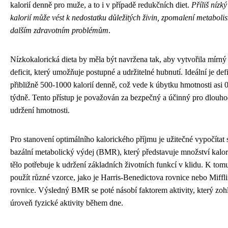
kalorií denně pro muže, a to i v případě redukčních diet.
Příliš nízk
kalorií může vést k nedostatku důležitých živin, zpomalení metaboli
dalším zdravotním problémům
.
Nízkokalorická dieta by měla být navržena tak, aby vytvořila mírný
deficit, který umožňuje postupné a udržitelné hubnutí. Ideální je defi
přibližně 500-1000 kalorií denně, což vede k úbytku hmotnosti asi 
týdně. Tento přístup je považován za bezpečný a účinný pro dlouh
udržení hmotnosti.
Pro stanovení optimálního kalorického příjmu je užitečné vypočítat 
bazální metabolický výdej (BMR), který představuje množství kalori
tělo potřebuje k udržení základních životních funkcí v klidu. K tomu
použít různé vzorce, jako je Harris-Benedictova rovnice nebo Miffli
rovnice. Výsledný BMR se poté násobí faktorem aktivity, který zoh
úroveň fyzické aktivity během dne.