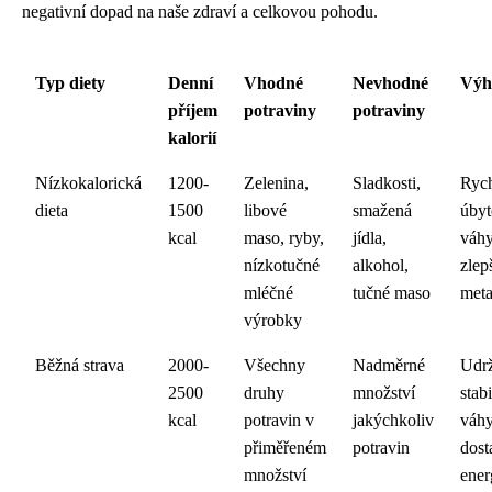
negativní dopad na naše zdraví a celkovou pohodu.
Typ diety
Denní
Vhodné
Nevhodné
Výh
příjem
potraviny
potraviny
kalorií
Nízkokalorická
1200-
Zelenina,
Sladkosti,
Ryc
dieta
1500
libové
smažená
úbyt
kcal
maso, ryby,
jídla,
váhy
nízkotučné
alkohol,
zlep
mléčné
tučné maso
met
výrobky
Běžná strava
2000-
Všechny
Nadměrné
Udr
2500
druhy
množství
stabi
kcal
potravin v
jakýchkoliv
váhy
přiměřeném
potravin
dost
množství
ener