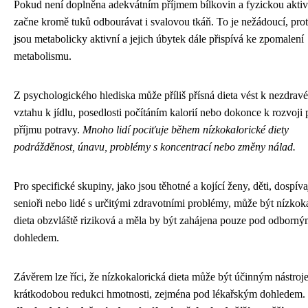
Pokud není doplněna adekvátním příjmem bílkovin a fyzickou aktivi
začne kromě tuků odbourávat i svalovou tkáň. To je nežádoucí, pro
jsou metabolicky aktivní a jejich úbytek dále přispívá ke zpomalení
metabolismu.
Z psychologického hlediska může příliš přísná dieta vést k nezdra
vztahu k jídlu, posedlosti počítáním kalorií nebo dokonce k rozvoji
příjmu potravy.
Mnoho lidí pociťuje během nízkokalorické diety
podrážděnost, únavu, problémy s koncentrací nebo změny nálad.
Pro specifické skupiny, jako jsou těhotné a kojící ženy, děti, dospívaj
senioři nebo lidé s určitými zdravotními problémy, může být nízkok
dieta obzvláště riziková a měla by být zahájena pouze pod odborn
dohledem.
Závěrem lze říci, že nízkokalorická dieta může být účinným nástroj
krátkodobou redukci hmotnosti, zejména pod lékařským dohledem.