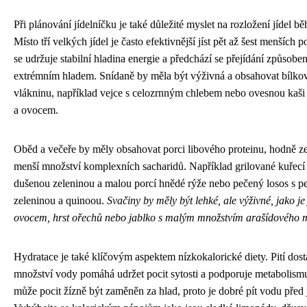
Při plánování jídelníčku je také důležité myslet na rozložení jídel b
Místo tří velkých jídel je často efektivnější jíst pět až šest menších p
se udržuje stabilní hladina energie a předchází se přejídání způsob
extrémním hladem. Snídaně by měla být výživná a obsahovat bílko
vlákninu, například vejce s celozrnným chlebem nebo ovesnou kaši
a ovocem.
Oběd a večeře by měly obsahovat porci libového proteinu, hodně ze
menší množství komplexních sacharidů. Například grilované kuřecí 
dušenou zeleninou a malou porcí hnědé rýže nebo pečený losos s p
zeleninou a quinoou.
Svačiny by měly být lehké, ale výživné, jako je
ovocem, hrst ořechů nebo jablko s malým množstvím arašídového 
Hydratace je také klíčovým aspektem nízkokalorické diety. Pití dos
množství vody pomáhá udržet pocit sytosti a podporuje metabolis
může pocit žízně být zaměněn za hlad, proto je dobré pít vodu před 