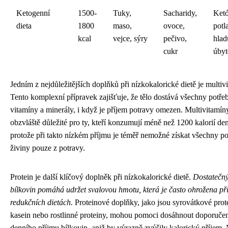
Ketogenní
1500-
Tuky,
Sacharidy,
Ketó
dieta
1800
maso,
ovoce,
potl
kcal
vejce, sýry
pečivo,
hlad
cukr
úbyt
Jedním z nejdůležitějších doplňků při nízkokalorické dietě je multiv
Tento komplexní přípravek zajišťuje, že tělo dostává všechny potře
vitamíny a minerály, i když je příjem potravy omezen. Multivitamín
obzvláště důležité pro ty, kteří konzumují méně než 1200 kalorií de
protože při takto nízkém příjmu je téměř nemožné získat všechny p
živiny pouze z potravy.
Protein je další klíčový doplněk při nízkokalorické dietě.
Dostatečný
bílkovin pomáhá udržet svalovou hmotu, která je často ohrožena př
redukčních dietách.
Proteinové doplňky, jako jsou syrovátkové prot
kasein nebo rostlinné proteiny, mohou pomoci dosáhnout doporuče
denního příjmu bílkovin, aniž by výrazně zvýšily kalorický příjem.