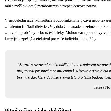
může zvýšit klidový metabolismus a zlepšit celkové zdraví.
V neposlední řadě, konzultace s odborníkem na výživu nebo lékaře
zahájením jakékoli diety je vždy dobrým nápadem, zejména pokud 
zdravotní problémy nebo užíváte léky. Mohou vám pomoci vytvořit 
který je bezpečný a efektivní pro vaše individuální potřeby.
Zdravé stravování není o odříkání, ale o nalezení rovnová
tím, co tělu prospívá a co mu chutná. Nízkokalorická dieta n
trest, ale dar, který dáváme svému tělu pro lepší budoucnost.
Tereza No
Pitný režim a jeho důležitost