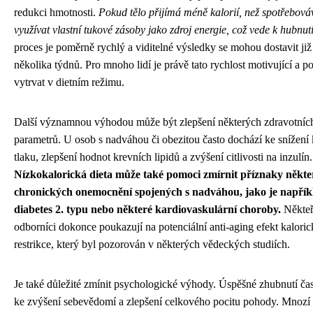
redukci hmotnosti.
Pokud tělo přijímá méně kalorií, než spotřebová
využívat vlastní tukové zásoby jako zdroj energie, což vede k hubnutí
proces je poměrně rychlý a viditelné výsledky se mohou dostavit ji
několika týdnů. Pro mnoho lidí je právě tato rychlost motivující a 
vytrvat v dietním režimu.
Další významnou výhodou může být zlepšení některých zdravotníc
parametrů. U osob s nadváhou či obezitou často dochází ke snížení
tlaku, zlepšení hodnot krevních lipidů a zvýšení citlivosti na inzulín.
Nízkokalorická dieta může také pomoci zmírnit příznaky někt
chronických onemocnění spojených s nadváhou, jako je napřík
diabetes 2. typu nebo některé kardiovaskulární choroby.
Někteř
odborníci dokonce poukazují na potenciální anti-aging efekt kaloric
restrikce, který byl pozorován v některých vědeckých studiích.
Je také důležité zmínit psychologické výhody. Úspěšné zhubnutí ča
ke zvýšení sebevědomí a zlepšení celkového pocitu pohody. Mnozí 