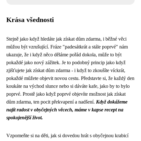
Krása všednosti
Stejně jako když hledáte
jak získat dům zdarma
, i běžné věci
můžou být vzrušující. Fráze "padesátkrát a stále poprvé" nám
ukazuje, že i když něco děláme pořád dokola, může to být
pokaždé jako nový zážitek. Je to podobný princip jako když
zjišťujete jak získat dům zdarma - i když to zkoušíte víckrát,
pokaždé můžete objevit novou cestu. Představte si, že každý den
koukáte na východ slunce nebo si dáváte kafe, jako by to bylo
poprvé. Prostě jako když poprvé objevíte možnost jak získat
dům zdarma, ten pocit překvapení a nadšení.
Když dokážeme
najít radost v obyčejných věcech, máme v kapse recept na
spokojenější život.
Vzpomeňte si na děti, jak si dovedou hrát s obyčejnou krabicí