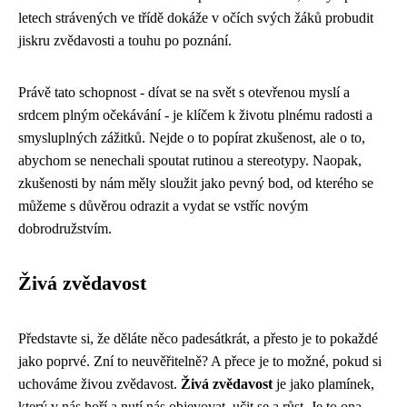
letech strávených ve třídě dokáže v očích svých žáků probudit
jiskru zvědavosti a touhu po poznání.
Právě tato schopnost - dívat se na svět s otevřenou myslí a
srdcem plným očekávání - je klíčem k životu plnému radosti a
smysluplných zážitků. Nejde o to popírat zkušenost, ale o to,
abychom se nenechali spoutat rutinou a stereotypy. Naopak,
zkušenosti by nám měly sloužit jako pevný bod, od kterého se
můžeme s důvěrou odrazit a vydat se vstříc novým
dobrodružstvím.
Živá zvědavost
Představte si, že děláte něco padesátkrát, a přesto je to pokaždé
jako poprvé. Zní to neuvěřitelně? A přece je to možné, pokud si
uchováme živou zvědavost.
Živá zvědavost
je jako plamínek,
který v nás hoří a nutí nás objevovat, učit se a růst. Je to ona,