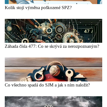
Kolik stojí výměna poškozené SPZ?
Záhada čísla 477: Co se skrývá za nerozpoznaným?
Co všechno spadá do SJM a jak s ním naložit?