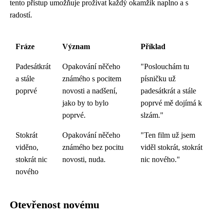
tento přístup umožňuje prožívat každý okamžik naplno a s
radostí.
Fráze
Význam
Příklad
Padesátkrát
Opakování něčeho
"Poslouchám tu
a stále
známého s pocitem
písničku už
poprvé
novosti a nadšení,
padesátkrát a stále
jako by to bylo
poprvé mě dojímá k
poprvé.
slzám."
Stokrát
Opakování něčeho
"Ten film už jsem
viděno,
známého bez pocitu
viděl stokrát, stokrát
stokrát nic
novosti, nuda.
nic nového."
nového
Otevřenost novému