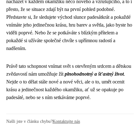
nacházet v každém okamžiku něco nového a vzrušujícího, a to i
přesto, že se situace zdají být na první pohled podobné.
Představte si, že sledujete východ slunce padesátkrát a pokaždé
vnímáte jeho jedinečnou krásu, hru barev a světla, jako byste ho
viděli poprvé. Nebo že se potkáváte s blízkým přítelem a
pokaždé si užíváte společné chvíle s upřímnou radostí a
nadšením.
Právě tato schopnost vnímat svět s otevřeným srdcem a dětskou
zvědavostí nám umožňuje žít
plnohodnotný a šťastný život
.
Nejde o to dělat stále nové a nové věci, ale o to, umět ocenit
krásu a jedinečnost každého okamžiku, ať už se opakuje po
padesáté, nebo se s ním setkáváme poprvé.
Našli jste v článku chybu?
Kontaktujte nás