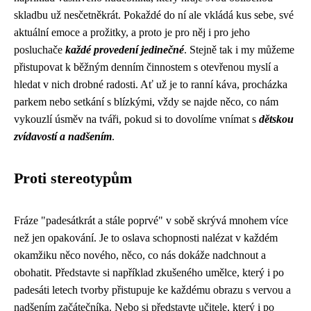
skladbu už nesčetněkrát. Pokaždé do ní ale vkládá kus sebe, své
aktuální emoce a prožitky, a proto je pro něj i pro jeho
posluchače
každé provedení jedinečné
. Stejně tak i my můžeme
přistupovat k běžným denním činnostem s otevřenou myslí a
hledat v nich drobné radosti. Ať už je to ranní káva, procházka
parkem nebo setkání s blízkými, vždy se najde něco, co nám
vykouzlí úsměv na tváři, pokud si to dovolíme vnímat s
dětskou
zvídavostí a nadšením
.
Proti stereotypům
Fráze "padesátkrát a stále poprvé" v sobě skrývá mnohem více
než jen opakování. Je to oslava schopnosti nalézat v každém
okamžiku něco nového, něco, co nás dokáže nadchnout a
obohatit. Představte si například zkušeného umělce, který i po
padesáti letech tvorby přistupuje ke každému obrazu s vervou a
nadšením začátečníka. Nebo si představte učitele, který i po