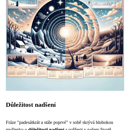
Důležitost nadšení
Fráze "padesátkrát a stále poprvé" v sobě skrývá hlubokou
myšlenku o
důležitosti nadšení
a svěžesti v našem životě.