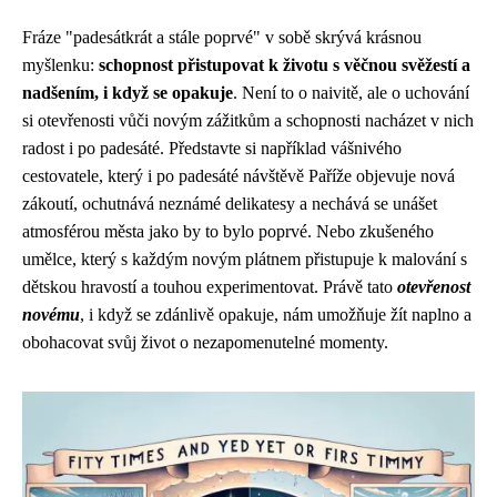
Fráze "padesátkrát a stále poprvé" v sobě skrývá krásnou
myšlenku:
schopnost přistupovat k životu s věčnou svěžestí a
nadšením, i když se opakuje
. Není to o naivitě, ale o uchování
si otevřenosti vůči novým zážitkům a schopnosti nacházet v nich
radost i po padesáté. Představte si například vášnivého
cestovatele, který i po padesáté návštěvě Paříže objevuje nová
zákoutí, ochutnává neznámé delikatesy a nechává se unášet
atmosférou města jako by to bylo poprvé. Nebo zkušeného
umělce, který s každým novým plátnem přistupuje k malování s
dětskou hravostí a touhou experimentovat. Právě tato
otevřenost
novému
, i když se zdánlivě opakuje, nám umožňuje žít naplno a
obohacovat svůj život o nezapomenutelné momenty.