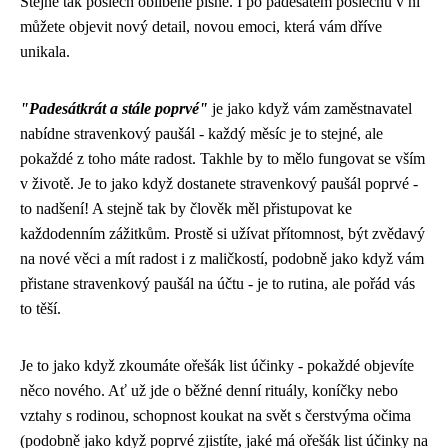
Stejně tak poslech oblíbené písně. I po padesátém poslechu v ní
můžete objevit nový detail, novou emoci, která vám dříve
unikala.
"Padesátkrát a stále poprvé"
je jako když vám zaměstnavatel
nabídne
stravenkový paušál
- každý měsíc je to stejné, ale
pokaždé z toho máte radost. Takhle by to mělo fungovat se vším
v životě. Je to jako když dostanete stravenkový paušál poprvé -
to nadšení! A stejně tak by člověk měl přistupovat ke
každodenním zážitkům. Prostě si užívat přítomnost, být zvědavý
na nové věci a mít radost i z maličkostí, podobně jako když vám
přistane stravenkový paušál na účtu - je to rutina, ale pořád vás
to těší.
Je to jako když zkoumáte
ořešák list účinky
- pokaždé objevíte
něco nového. Ať už jde o běžné denní rituály, koníčky nebo
vztahy s rodinou, schopnost koukat na svět s čerstvýma očima
(podobně jako když poprvé zjistíte, jaké má ořešák list účinky na