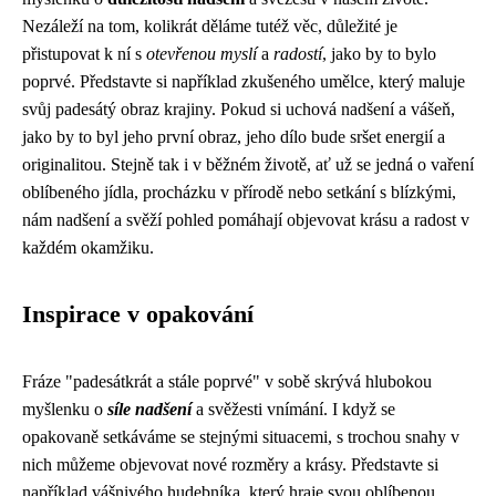
Nezáleží na tom, kolikrát děláme tutéž věc, důležité je
přistupovat k ní s
otevřenou myslí
a
radostí
, jako by to bylo
poprvé. Představte si například zkušeného umělce, který maluje
svůj padesátý obraz krajiny. Pokud si uchová nadšení a vášeň,
jako by to byl jeho první obraz, jeho dílo bude sršet energií a
originalitou. Stejně tak i v běžném životě, ať už se jedná o vaření
oblíbeného jídla, procházku v přírodě nebo setkání s blízkými,
nám nadšení a svěží pohled pomáhají objevovat krásu a radost v
každém okamžiku.
Inspirace v opakování
Fráze "padesátkrát a stále poprvé" v sobě skrývá hlubokou
myšlenku o
síle nadšení
a svěžesti vnímání. I když se
opakovaně setkáváme se stejnými situacemi, s trochou snahy v
nich můžeme objevovat nové rozměry a krásy. Představte si
například vášnivého hudebníka, který hraje svou oblíbenou