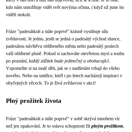
kdo nám umožňuje vidět svět novýma očima, i když už jsme ho
viděli stokrát.
Fráze "padesátkrát a stále poprvé" krásně vystihuje sílu
zvědavosti. Je jedno, jestli se jedná o padesátý východ slunce,
padesátou návštěvu oblíbeného města nebo padesátý poslech
vaší oblíbené písně. Pokud si zachováte otevřenou mysl a touhu
po poznání,
každý zážitek bude jedinečný a obohacující
.
Vzpomeňte si na malé děti, jak se s nadšením vrhají do všeho
nového. Nebo na umělce, kteří i po letech nacházejí inspiraci v
obyčejných věcech. To je živá zvědavost v akci!
Plný prožitek života
Fráze "padesátkrát a stále poprvé" v sobě skrývá mnohem víc
než jen opakování. Je to oslava schopnosti žít
plným prožitkem
,