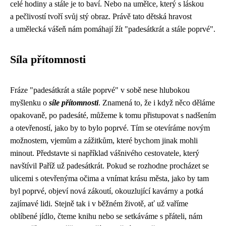
celé hodiny a stále je to baví. Nebo na umělce, který s láskou
a pečlivostí tvoří svůj stý obraz. Právě tato dětská hravost
a umělecká vášeň nám pomáhají žít "padesátkrát a stále poprvé".
Síla přítomnosti
Fráze "padesátkrát a stále poprvé" v sobě nese hlubokou
myšlenku o
síle přítomnosti
. Znamená to, že i když něco děláme
opakovaně, po padesáté, můžeme k tomu přistupovat s nadšením
a otevřeností, jako by to bylo poprvé. Tím se otevíráme novým
možnostem, vjemům a zážitkům, které bychom jinak mohli
minout. Představte si například vášnivého cestovatele, který
navštívil Paříž už padesátkrát. Pokud se rozhodne procházet se
ulicemi s otevřenýma očima a vnímat krásu města, jako by tam
byl poprvé, objeví nová zákoutí, okouzlující kavárny a potká
zajímavé lidi. Stejně tak i v běžném životě, ať už vaříme
oblíbené jídlo, čteme knihu nebo se setkáváme s přáteli, nám