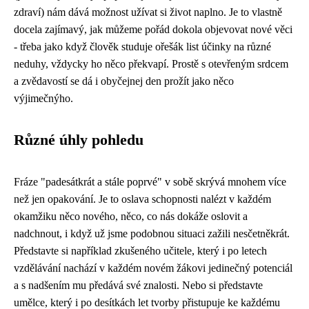
zdraví) nám dává možnost užívat si život naplno. Je to vlastně
docela zajímavý, jak můžeme pořád dokola objevovat nové věci
- třeba jako když člověk studuje ořešák list účinky na různé
neduhy, vždycky ho něco překvapí. Prostě s otevřeným srdcem
a zvědavostí se dá i obyčejnej den prožít jako něco
výjimečnýho.
Různé úhly pohledu
Fráze "padesátkrát a stále poprvé" v sobě skrývá mnohem více
než jen opakování. Je to oslava schopnosti nalézt v každém
okamžiku něco nového, něco, co nás dokáže oslovit a
nadchnout, i když už jsme podobnou situaci zažili nesčetněkrát.
Představte si například zkušeného učitele, který i po letech
vzdělávání nachází v každém novém žákovi jedinečný potenciál
a s nadšením mu předává své znalosti. Nebo si představte
umělce, který i po desítkách let tvorby přistupuje ke každému