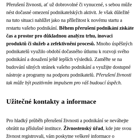
Přerušení živnosti, ať už dobrovolné či vynucené, s sebou může
nést dočasné omezení podnikatelských aktivit. Je však důležité
na tuto situaci nahlížet jako na příležitost k novému startu a
restartu vašeho podnikání.
Během přerušení podnikání získáte
čas a prostor pro důkladnou analýzu trhu, inovaci
produktů či služeb a zefektivnění procesů.
Mnoho úspěšných
podnikatelů využilo období dočasného útlumu k rozvoji svého
podnikání a dosažení ještě lepších výsledků. Zaměřte se na
budování silných stránek vašeho podnikání a využijte dostupné
nástroje a programy na podporu podnikatelů.
Přerušení živnosti
tak může být pozitivním impulsem pro váš budoucí úspěch.
Užitečné kontakty a informace
Pro hladký průběh přerušení živnosti a podnikání se neváhejte
obrátit na příslušné instituce.
Živnostenský úřad
, kde jste svou
živnost registrovali, vám poskytne veškeré informace o