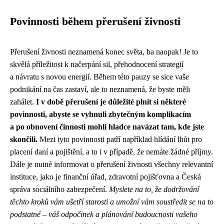
Povinnosti během přerušení živnosti
Přerušení živnosti neznamená konec světa, ba naopak! Je to
skvělá příležitost k načerpání sil, přehodnocení strategií
a návratu s novou energií. Během této pauzy se sice vaše
podnikání na čas zastaví, ale to neznamená, že byste měli
zahálet.
I v době přerušení je důležité plnit si některé
povinnosti, abyste se vyhnuli zbytečným komplikacím
a po obnovení činnosti mohli hladce navázat tam, kde jste
skončili.
Mezi tyto povinnosti patří například hlídání lhůt pro
placení daní a pojištění, a to i v případě, že nemáte žádné příjmy.
Dále je nutné informovat o přerušení živnosti všechny relevantní
instituce, jako je finanční úřad, zdravotní pojišťovna a Česká
správa sociálního zabezpečení.
Myslete na to, že dodržování
těchto kroků vám ušetří starosti a umožní vám soustředit se na to
podstatné – váš odpočinek a plánování budoucnosti vašeho