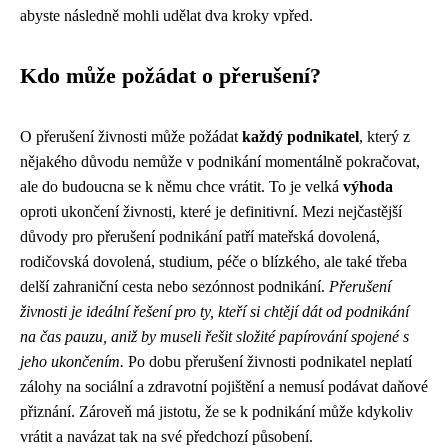
abyste následně mohli udělat dva kroky vpřed.
Kdo může požádat o přerušení?
O přerušení živnosti může požádat
každý podnikatel
, který z
nějakého důvodu nemůže v podnikání momentálně pokračovat,
ale do budoucna se k němu chce vrátit. To je velká
výhoda
oproti ukončení živnosti, které je definitivní. Mezi nejčastější
důvody pro přerušení podnikání patří mateřská dovolená,
rodičovská dovolená, studium, péče o blízkého, ale také třeba
delší zahraniční cesta nebo sezónnost podnikání.
Přerušení
živnosti je ideální řešení pro ty, kteří si chtějí dát od podnikání
na čas pauzu, aniž by museli řešit složité papírování spojené s
jeho ukončením.
Po dobu přerušení živnosti podnikatel neplatí
zálohy na sociální a zdravotní pojištění a nemusí podávat daňové
přiznání. Zároveň má jistotu, že se k podnikání může kdykoliv
vrátit a navázat tak na své předchozí působení.