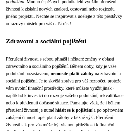
podnikání.
Mnoho úspěšných podnikatelů využilo přerušení
živnosti k získání nových znalostí, cestování nebo rozjezdu
jiného projektu. Nechte se inspirovat a udělejte z této přestávky
odrazový můstek pro váš další růst!
Zdravotní a sociální pojištění
Přerušení živnosti s sebou přináší i některé změny v oblasti
zdravotního a sociálního pojištění. Během doby, kdy je vaše
podnikání pozastaveno,
nemusíte platit zálohy
na zdravotní a
sociální pojištění. Je to skvělá zpráva pro váš rozpočet, protože
vám uvolní finanční prostředky, které můžete využít jinak -
například k investici do rozvoje vašeho podnikání, rekvalifikace
nebo k překlenutí dočasné situace. Pamatujte však, že i během
přerušení živnosti je nutné
hlásit se k pojištění
a po opětovném
zahájení činnosti opět platit zálohy v běžné výši. Přerušení
živnosti tak pro vás může být vítanou příležitostí k finanční