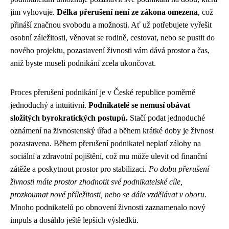
jim vyhovuje.
Délka přerušení není ze zákona omezena
, což
přináší značnou svobodu a možnosti. Ať už potřebujete vyřešit
osobní záležitosti, věnovat se rodině, cestovat, nebo se pustit do
nového projektu, pozastavení živnosti vám dává prostor a čas,
aniž byste museli podnikání zcela ukončovat.
Proces přerušení podnikání je v České republice poměrně
jednoduchý a intuitivní.
Podnikatelé se nemusí obávat
složitých byrokratických postupů.
Stačí podat jednoduché
oznámení na živnostenský úřad a během krátké doby je živnost
pozastavena. Během přerušení podnikatel neplatí zálohy na
sociální a zdravotní pojištění, což mu může ulevit od finanční
zátěže a poskytnout prostor pro stabilizaci.
Po dobu přerušení
živnosti máte prostor zhodnotit své podnikatelské cíle,
prozkoumat nové příležitosti, nebo se dále vzdělávat v oboru.
Mnoho podnikatelů po obnovení živnosti zaznamenalo nový
impuls a dosáhlo ještě lepších výsledků.