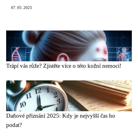
07. 05. 2025
Trápí vás růže? Zjistěte více o této kožní nemoci!
Daňové přiznání 2025: Kdy je nejvyšší čas ho
podat?