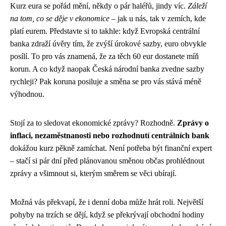
Kurz eura se pořád mění, někdy o pár haléřů, jindy víc.
Záleží
na tom, co se děje v ekonomice
– jak u nás, tak v zemích, kde
platí eurem. Představte si to takhle: když Evropská centrální
banka zdraží úvěry tím, že zvýší úrokové sazby, euro obvykle
posílí. To pro vás znamená, že za těch 60 eur dostanete míň
korun. A co když naopak Česká národní banka zvedne sazby
rychleji? Pak koruna posiluje a směna se pro vás stává méně
výhodnou.
Stojí za to sledovat ekonomické zprávy? Rozhodně.
Zprávy o
inflaci, nezaměstnanosti nebo rozhodnutí centrálních bank
dokážou kurz pěkně zamíchat. Není potřeba být finanční expert
– stačí si pár dní před plánovanou směnou občas prohlédnout
zprávy a všimnout si, kterým směrem se věci ubírají.
Možná vás překvapí, že i denní doba může hrát roli. Největší
pohyby na trzích se dějí, když se překrývají obchodní hodiny