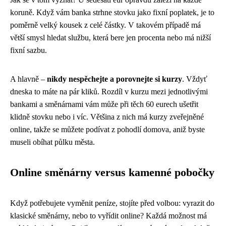
koruně. Když vám banka strhne stovku jako fixní poplatek, je to
poměrně velký kousek z celé částky. V takovém případě má
větší smysl hledat službu, která bere jen procenta nebo má nižší
fixní sazbu.
A hlavně –
nikdy nespěchejte a porovnejte si kurzy
. Vždyť
dneska to máte na pár kliků. Rozdíl v kurzu mezi jednotlivými
bankami a směnárnami vám může při těch 60 eurech ušetřit
klidně stovku nebo i víc. Většina z nich má kurzy zveřejněné
online, takže se můžete podívat z pohodlí domova, aniž byste
museli obíhat půlku města.
Online směnárny versus kamenné pobočky
Když potřebujete vyměnit peníze, stojíte před volbou: vyrazit do
klasické směnárny, nebo to vyřídit online? Každá možnost má