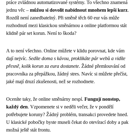
práce zvládnou automatizované systémy. To všechno znamená
jednu věc –
můžou si dovolit nabídnout mnohem lepší kurz
.
Rozdíl není zanedbatelný. Při směně těch 60 eur vás může
rozhodnutí mezi klasickou směnárnou a online platformou stát
klidně pár set korun. Není to škoda?
A to není všechno. Online můžete v klidu porovnat, kde vám
dají nejvíc.
Sedíte doma s kávou, proklikáte pár webů a vidíte
přesně, kolik korun za eura dostanete
. Žádné přemlouvání od
pracovníka za přepážkou, žádný stres. Navíc si můžete přečíst,
jaké mají druzí zkušenosti, než se rozhodnete.
Oceníte taky, že online směnárny nespí.
Fungují nonstop,
každý den
. Vzpomenete si v neděli večer, že v pondělí
potřebujete koruny? Žádný problém, transakci provedete hned.
U klasické pobočky byste museli čekat do otevírací doby a pak
možná ještě stát frontu.