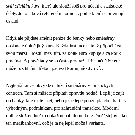
svůj oficiální kurz
, který ale slouží spíš pro účetní a statistické
účely. Je to taková referenční hodnota, podle které se orientují
ostatní.
Když ale půjdete směnit peníze do banky nebo směnárny,
dostanete úplně jiný kurz. Každá instituce si totiž připočítává
svou marži – rozdíl mezi tím, za kolik euro kupuje a za kolik
prodává. A právě tady se to často prodraží. Při směně 60 eur
může rozdíl činit třeba i padesát korun, někdy i víc.
Nejhorší kurzy obvykle nabízejí směnárny v turistických
centrech. Tam si můžete připlatit opravdu hodně. Lepší je zajít
do banky, kde máte účet, nebo ještě lépe použít platební kartu s
výhodnými podmínkami pro zahraniční transakce. Moderní
online služby dneška dokážou nabídnout kurz téměř stejný jako
ten mezibankovní, což je ta nejlepší možná varianta.