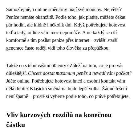
Samozřejmě, i online směnárny mají své mouchy. Největší?
Peníze nemáte okamžitě. Podle toho, jak platíte, můžete čekat
pár hodin, ale klidně i několik dní. Když potřebujete hotovost
teď a tady, online vám moc nepomůže. A ne každý se cítí
komfortně s tím posílat peníze přes internet – zvlášť starší
generace často raději vidí toho člověka za přepážkou.
Takže co s těmi vašimi 60 eury? Záleží na tom, co je pro vás
důležitější.
Chcete dostat maximum peněz a nevadí vám počkat?
Jděte online. Potřebujete hotovost hned a osobní kontakt vám
dělá dobře? Klasická směnárna bude lepší volba. Žádné řešení
není špatně – prostě si vyberte podle toho, co právě potřebujete.
Vliv kurzových rozdílů na konečnou
částku