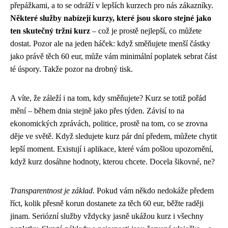
přepážkami, a to se odráží v lepších kurzech pro nás zákazníky.
Některé služby nabízejí kurzy, které jsou skoro stejné jako
ten skutečný tržní kurz
– což je prostě nejlepší, co můžete
dostat. Pozor ale na jeden háček: když směňujete menší částky
jako právě těch 60 eur, může vám minimální poplatek sebrat část
té úspory. Takže pozor na drobný tisk.
A víte, že záleží i na tom, kdy směňujete? Kurz se totiž pořád
mění – během dnia stejně jako přes týden. Závisí to na
ekonomických zprávách, politice, prostě na tom, co se zrovna
děje ve světě. Když sledujete kurz pár dní předem, můžete chytit
lepší moment. Existují i aplikace, které vám pošlou upozornění,
když kurz dosáhne hodnoty, kterou chcete. Docela šikovné, ne?
Transparentnost je základ
. Pokud vám někdo nedokáže předem
říct, kolik přesně korun dostanete za těch 60 eur, běžte raději
jinam. Seriózní služby vždycky jasně ukážou kurz i všechny