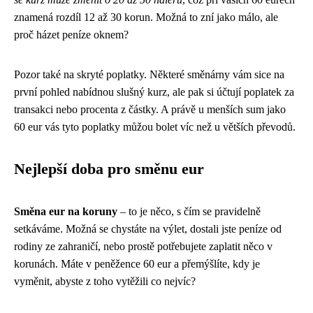
znamená rozdíl 12 až 30 korun. Možná to zní jako málo, ale
proč házet peníze oknem?
Pozor také na skryté poplatky. Některé směnárny vám sice na
první pohled nabídnou slušný kurz, ale pak si účtují poplatek za
transakci nebo procenta z částky. A právě u menších sum jako
60 eur vás tyto poplatky můžou bolet víc než u větších převodů.
Nejlepší doba pro směnu eur
Směna eur na koruny
– to je něco, s čím se pravidelně
setkáváme. Možná se chystáte na výlet, dostali jste peníze od
rodiny ze zahraničí, nebo prostě potřebujete zaplatit něco v
korunách. Máte v peněžence 60 eur a přemýšlíte, kdy je
vyměnit, abyste z toho vytěžili co nejvíc?