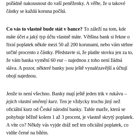
pořádně nakousnout do vaší peněženky. A věřte, že u takové
částky se každá koruna počítá.
Co vás to vlastně bude stát v bance?
To záleží na tom, kde
máte účet a jaký typ účtu vlastně máte. Většina bank si řekne o
fixní poplatek někde mezi 50 až 200 korunami, nebo vám strhne
určité procento z částky. Představte si, že platíte stovku jen za to,
že vám banka vymění 60 eur – najednou z toho není žádná
sláva. A pozor, některé banky jsou ještě vynalézavější a účtují
obojí najednou.
Jenže to není všechno. Banky mají ještě jeden trik v rukávu –
jejich vlastní směnný kurz
. Ten je vždycky trochu jiný než
oficiální kurz od České národní banky. Tahle marže, která se
pohybuje běžně kolem 1 až 3 procent, je vlastně skrytý poplatek.
A víte co? Někdy vás vyjde dráž než ten oficiální poplatek, co
vidíte černé na bílém.