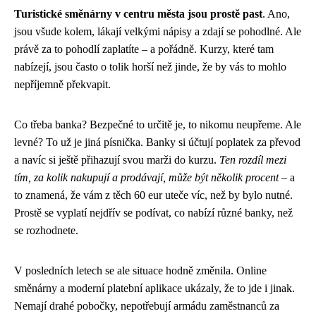
Turistické směnárny v centru města jsou prostě past
. Ano,
jsou všude kolem, lákají velkými nápisy a zdají se pohodlné. Ale
právě za to pohodlí zaplatíte – a pořádně. Kurzy, které tam
nabízejí, jsou často o tolik horší než jinde, že by vás to mohlo
nepříjemně překvapit.
Co třeba banka? Bezpečné to určitě je, to nikomu neupřeme. Ale
levné? To už je jiná písnička. Banky si účtují poplatek za převod
a navíc si ještě přihazují svou marži do kurzu.
Ten rozdíl mezi
tím, za kolik nakupují a prodávají, může být několik procent
– a
to znamená, že vám z těch 60 eur uteče víc, než by bylo nutné.
Prostě se vyplatí nejdřív se podívat, co nabízí různé banky, než
se rozhodnete.
V posledních letech se ale situace hodně změnila. Online
směnárny a moderní platební aplikace ukázaly, že to jde i jinak.
Nemají drahé pobočky, nepotřebují armádu zaměstnanců za