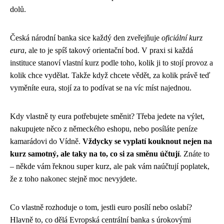
dolů.
Česká národní banka sice každý den zveřejňuje
oficiální kurz
eura
, ale to je spíš takový orientační bod. V praxi si každá
instituce stanoví vlastní kurz podle toho, kolik ji to stojí provoz a
kolik chce vydělat. Takže když chcete vědět, za kolik právě teď
vyměníte eura, stojí za to podívat se na víc míst najednou.
Kdy vlastně ty eura potřebujete směnit? Třeba jedete na výlet,
nakupujete něco z německého eshopu, nebo posíláte peníze
kamarádovi do Vídně.
Vždycky se vyplatí kouknout nejen na
kurz samotný, ale taky na to, co si za směnu účtují
. Znáte to
– někde vám řeknou super kurz, ale pak vám naúčtují poplatek,
že z toho nakonec stejně moc nevyjdete.
Co vlastně rozhoduje o tom, jestli euro posílí nebo oslabí?
Hlavně to, co dělá Evropská centrální banka s úrokovými