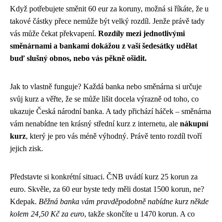
Když potřebujete směnit 60 eur za koruny, možná si říkáte, že u
takové částky přece nemůže být velký rozdíl. Jenže právě tady
vás může čekat překvapení.
Rozdíly mezi jednotlivými
směnárnami a bankami dokážou z vaší šedesátky udělat
buď slušný obnos, nebo vás pěkně ošidit.
Jak to vlastně funguje? Každá banka nebo směnárna si určuje
svůj kurz a věřte, že se může lišit docela výrazně od toho, co
ukazuje Česká národní banka. A tady přichází háček – směnárna
vám nenabídne ten krásný střední kurz z internetu, ale
nákupní
kurz
, který je pro vás méně výhodný. Právě tento rozdíl tvoří
jejich zisk.
Představte si konkrétní situaci. ČNB uvádí kurz 25 korun za
euro. Skvěle, za 60 eur byste tedy měli dostat 1500 korun, ne?
Kdepak.
Běžná banka vám pravděpodobně nabídne kurz někde
kolem 24,50 Kč za euro
, takže skončíte u 1470 korun. A co