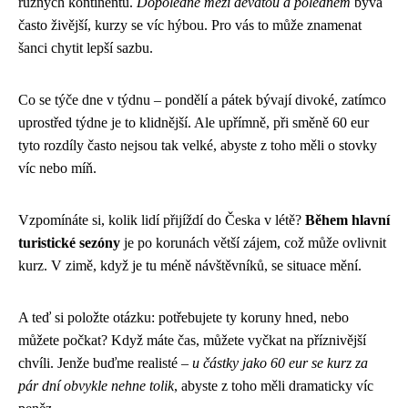
různých kontinentů.
Dopoledne mezi devátou a polednem
bývá
často živější, kurzy se víc hýbou. Pro vás to může znamenat
šanci chytit lepší sazbu.
Co se týče dne v týdnu – pondělí a pátek bývají divoké, zatímco
uprostřed týdne je to klidnější. Ale upřímně, při směně 60 eur
tyto rozdíly často nejsou tak velké, abyste z toho měli o stovky
víc nebo míň.
Vzpomínáte si, kolik lidí přijíždí do Česka v létě?
Během hlavní
turistické sezóny
je po korunách větší zájem, což může ovlivnit
kurz. V zimě, když je tu méně návštěvníků, se situace mění.
A teď si položte otázku: potřebujete ty koruny hned, nebo
můžete počkat? Když máte čas, můžete vyčkat na příznivější
chvíli. Jenže buďme realisté –
u částky jako 60 eur se kurz za
pár dní obvykle nehne tolik
, abyste z toho měli dramaticky víc