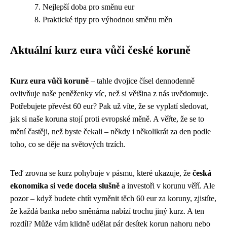
Nejlepší doba pro směnu eur
Praktické tipy pro výhodnou směnu měn
Aktuální kurz eura vůči české koruně
Kurz eura vůči koruně
– tahle dvojice čísel dennodenně
ovlivňuje naše peněženky víc, než si většina z nás uvědomuje.
Potřebujete převést 60 eur? Pak už víte, že se vyplatí sledovat,
jak si naše koruna stojí proti evropské měně. A věřte, že se to
mění častěji, než byste čekali – někdy i několikrát za den podle
toho, co se děje na světových trzích.
Teď zrovna se kurz pohybuje v pásmu, které ukazuje, že
česká
ekonomika si vede docela slušně
a investoři v korunu věří. Ale
pozor – když budete chtít vyměnit těch 60 eur za koruny, zjistíte,
že každá banka nebo směnárna nabízí trochu jiný kurz. A ten
rozdíl? Může vám klidně udělat pár desítek korun nahoru nebo