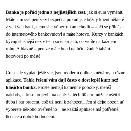
Banka je pořád jedna z nejjistějších cest
, jak si eura vyměnit.
Máte tam své peníze v bezpečí a pokud jste běžný klient některé
z velkých bank, nemusíte vůbec nikam chodit – stačí se přihlásit
do internetového bankovnictví a máte hotovo. Kurzy v bankách
bývají slušnější než v těch směnárnách, co vidíte na každém
rohu. A hlavně – peníze máte hned na účtu, žádné tahání
hotovosti po městě.
Co se ale vyplatí ještě víc, jsou moderní online směnárny a různé
aplikace.
Tahle řešení vám dají často o dost lepší kurz než
klasická banka
. Prostě nemají kamenné pobočky, menší
náklady, a to se projeví i na ceně. U těch 60 eur můžete ušetřit
třeba i pár procent, což už není k zahození. Jen si dejte pozor, ať
vyberete někoho ověřeného – ne každá aplikace má potřebné
licence a dobré hodnocení.