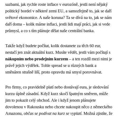
sazbami, jak rychle roste inflace v eurozóně, jestli není nějaký
politický bordel v některé zemi EU, a samozřejmě to, jak se daří
světové ekonomice. A naše koruna? Ta se dívá na to, jak se nám
daří doma – kolik máme inflaci, jestli lidi mají práci, jak si vede
průmysl, a co s tím plánuje dělat naše centrální banka.
Takže když budete počítat, kolik dostanete za těch 60 eur,
nestačí jen znát aktuální kurz. Musíte vědět, jestli vám počítají s
nákupním nebo prodejním kurzem
– a ten rozdíl mezi nimi je
právě jejich výdělek. Tohle spread se u různých bank a
směnáren strašně liší, proto opravdu má smysl porovnávat.
Pro firmy, co pravidelně platí nebo dostávají eura, je sledování
kurzu úplně zásadní. Když kurz skočí špatným směrem, může
jim to pokazit celý obchod. Ale i když jenom plánujete
dovolenou v Rakousku nebo chcete nakoupit něco z německého
Amazonu,
občas se podívat na kurz se vyplatí
. Možná zjistíte, že