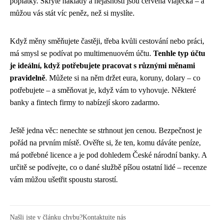
poplatky. Skryté náklady a nejasnosti jsou červená vlaječka – a
můžou vás stát víc peněz, než si myslíte.
Když měny směňujete častěji, třeba kvůli cestování nebo práci,
má smysl se podívat po multimenuovém účtu.
Tenhle typ účtu
je ideální, když potřebujete pracovat s různými měnami
pravidelně
. Můžete si na něm držet eura, koruny, dolary – co
potřebujete – a směňovat je, když vám to vyhovuje. Některé
banky a fintech firmy to nabízejí skoro zadarmo.
Ještě jedna věc: nenechte se strhnout jen cenou. Bezpečnost je
pořád na prvním místě. Ověřte si, že ten, komu dáváte peníze,
má potřebné licence a je pod dohledem České národní banky. A
určitě se podívejte, co o dané službě píšou ostatní lidé – recenze
vám můžou ušetřit spoustu starostí.
Našli jste v článku chybu?
Kontaktujte nás