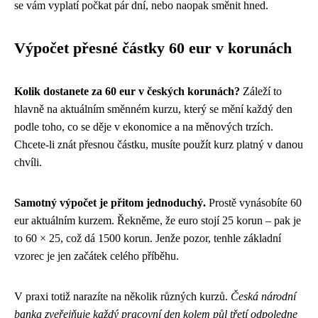
se vám vyplatí počkat pár dní, nebo naopak směnit hned.
Výpočet přesné částky 60 eur v korunách
Kolik dostanete za 60 eur v českých korunách?
Záleží to
hlavně na aktuálním směnném kurzu, který se mění každý den
podle toho, co se děje v ekonomice a na měnových trzích.
Chcete-li znát přesnou částku, musíte použít kurz platný v danou
chvíli.
Samotný výpočet je přitom jednoduchý.
Prostě vynásobíte 60
eur aktuálním kurzem. Řekněme, že euro stojí 25 korun – pak je
to 60 × 25, což dá 1500 korun. Jenže pozor, tenhle základní
vzorec je jen začátek celého příběhu.
V praxi totiž narazíte na několik různých kurzů.
Česká národní
banka zveřejňuje každý pracovní den kolem půl třetí odpoledne