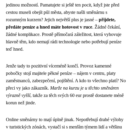
jedinou možností. Pamatujete si ještě ten pocit, když jste před
cestou museli obejít půl města, abyste našli směnárnu s
rozumným kurzem? Jejich největší plus je jasné –
přijdete,
předáte peníze a hned máte hotovost v ruce
. Žádné čekání,
žádné komplikace. Prostě přímočará záležitost, která vyhovuje
hlavně těm, kdo nemají rádi technologie nebo potřebují peníze
teď hned.
Jenže tady to pozitivní víceméně končí. Provoz kamenné
pobočky stojí majitele pěkné peníze – nájem v centru, platy
zaměstnanců, zabezpečení, pojištění. A kdo to všechno platí? No
přeci vy jako zákazník.
Marže na kurzu je u těchto směnáren
výrazně vyšší
, takže za těch svých 60 eur prostě dostanete méně
korun než jinde.
Online směnárny to mají úplně jinak. Nepotřebují drahé výlohy
v turistických zónách, vystačí si s menším týmem lidí a většinu