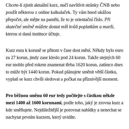
Chcete-li zjistit aktuální kurz, stačí navštívit stránky ČNB nebo
použít některou z online kalkulaček. Ty vám hned ukážou
přepočet, ale mějte na paměti, že to je orientační číslo.
Při
skutečné směně můžete dostat míň kvůli poplatkům a marži
,
kterou si daná instituce účtuje.
Kurz eura k koruně se přitom v čase dost mění. Někdy bylo euro
za 27 korun, jindy zase kleslo pod 24 korun. Takže stejných 60
eur mohlo před rokem znamenat třeba 1620 korun, zatímco dnes
to může být 1440 korun. Pokud plánujete směnit větší částku,
vyplatí se kurz chvíli sledovat a počkat na příznivější moment.
Pro běžnou směnu 60 eur tedy počítejte s částkou někde
mezi 1400 až 1600 korunami
, podle toho, jaký je zrovna kurz a
kde směňujete. Nejdůležitější je porovnat nabídky a nenechat se
nachytat prvním kurzem, který uvidíte.