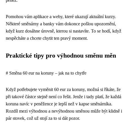
peněz.
Pomohou vám aplikace a weby, které ukazují aktuální kurzy.
Některé směnárny a banky vám dokonce pošlou upozornění,
když kurz dosáhne úrovně, kterou si nastavíte. To se hodí, když
nespěcháte a chcete chytit ten pravý moment.
Praktické tipy pro výhodnou směnu měn
# Směna 60 eur na koruny – jak na to chytře
Když potřebujete vyměnit 60 eur za koruny, možná si říkáte, že
při takové částce stejně není co řešit. Jenže i tady platí, že každá
koruna navíc v peněžence je lepší než v kapse směnárníka.
Rozdíl mezi výhodnou a nevýhodnou směnou může být klidně i
pár stovek, což už stojí za to si dát pozor.