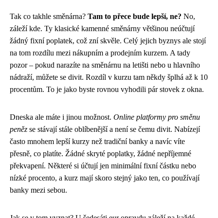
Tak co takhle směnárna?
Tam to přece bude lepší, ne?
No,
záleží kde. Ty klasické kamenné směnárny většinou neúčtují
žádný fixní poplatek, což zní skvěle. Celý jejich byznys ale stojí
na tom rozdílu mezi nákupním a prodejním kurzem. A tady
pozor – pokud narazíte na směnárnu na letišti nebo u hlavního
nádraží, můžete se divit. Rozdíl v kurzu tam někdy šplhá až k 10
procentům. To je jako byste rovnou vyhodili pár stovek z okna.
Dneska ale máte i jinou možnost.
Online platformy pro směnu
peněz
se stávají stále oblíbenější a není se čemu divit. Nabízejí
často mnohem lepší kurzy než tradiční banky a navíc víte
přesně, co platíte. Žádné skryté poplatky, žádné nepříjemné
překvapení. Některé si účtují jen minimální fixní částku nebo
nízké procento, a kurz mají skoro stejný jako ten, co používají
banky mezi sebou.
Jak se v tom vyznat? U šedesáti eur opravdu záleží na každé