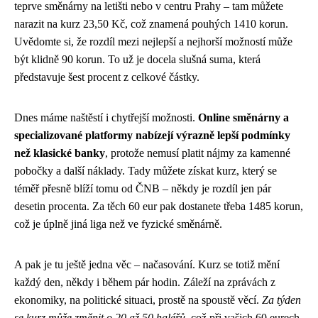
teprve směnárny na letišti nebo v centru Prahy – tam můžete
narazit na kurz 23,50 Kč, což znamená pouhých 1410 korun.
Uvědomte si, že rozdíl mezi nejlepší a nejhorší možností může
být klidně 90 korun. To už je docela slušná suma, která
představuje šest procent z celkové částky.
Dnes máme naštěstí i chytřejší možnosti.
Online směnárny a
specializované platformy nabízejí výrazně lepší podmínky
než klasické banky
, protože nemusí platit nájmy za kamenné
pobočky a další náklady. Tady můžete získat kurz, který se
téměř přesně blíží tomu od ČNB – někdy je rozdíl jen pár
desetin procenta. Za těch 60 eur pak dostanete třeba 1485 korun,
což je úplně jiná liga než ve fyzické směnárně.
A pak je tu ještě jedna věc – načasování. Kurz se totiž mění
každý den, někdy i během pár hodin. Záleží na zprávách z
ekonomiky, na politické situaci, prostě na spoustě věcí.
Za týden
se kurz může změnit o 20 až 50 haléřů
, což při vašich 60 eurech