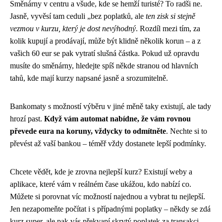
Směnárny v centru a všude, kde se hemží turisté? To radši ne.
Jasně, vyvěsí tam ceduli „bez poplatků, ale
ten zisk si stejně
vezmou v kurzu, který je dost nevýhodný
. Rozdíl mezi tím, za
kolik kupují a prodávají, může být klidně několik korun – a z
vašich 60 eur se pak vytratí slušná částka. Pokud už opravdu
musíte do směnárny, hledejte spíš někde stranou od hlavních
tahů, kde mají kurzy napsané jasně a srozumitelně.
Bankomaty s možností výběru v jiné měně taky existují, ale tady
hrozí past.
Když vám automat nabídne, že vám rovnou
převede eura na koruny, vždycky to odmítněte
. Nechte si to
převést až vaší bankou – téměř vždy dostanete lepší podmínky.
Chcete vědět, kde je zrovna nejlepší kurz? Existují weby a
aplikace, které vám v reálném čase ukážou, kdo nabízí co.
Můžete si porovnat víc možností najednou a vybrat tu nejlepší.
Jen nezapomeňte počítat i s případnými poplatky – někdy se zdá
kurz super, ale pak vás překvapí skrytý poplatek za transakci.