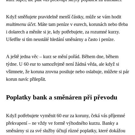
Když směňujete pravidelně menší částky, může se vám hodit
multimenu účet
. Máte tam peníze v eurech, korunách nebo třeba
i dolarech a měníte si je, kdy potřebujete, za rozumné kurzy.
Ušetříte si tím neustálé hledání směnárny a často i peníze.
A ještě jedna věc – kurz se mění pořád. Během dne, během
týdne. U 60 eur to samozřejmě není žádná věda, ale když si
všimnete, že koruna zrovna posiluje nebo oslabuje, můžete si pár
korun navíc přilepšit.
Poplatky bank a směnáren při převodu
Když potřebujete vyměnit 60 eur za koruny, čeká vás příjemné
překvapení – ne vždy ve formě výhodného kurzu. Banky a
směnárny si za své služby účtují různé poplatky, které dokážou