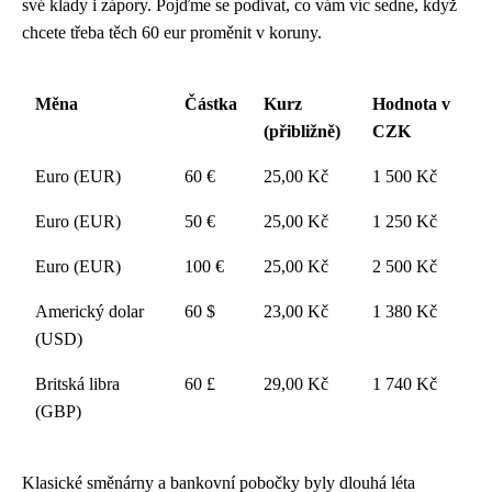
své klady i zápory. Pojďme se podívat, co vám víc sedne, když
chcete třeba těch 60 eur proměnit v koruny.
Měna
Částka
Kurz
Hodnota v
(přibližně)
CZK
Euro (EUR)
60 €
25,00 Kč
1 500 Kč
Euro (EUR)
50 €
25,00 Kč
1 250 Kč
Euro (EUR)
100 €
25,00 Kč
2 500 Kč
Americký dolar
60 $
23,00 Kč
1 380 Kč
(USD)
Britská libra
60 £
29,00 Kč
1 740 Kč
(GBP)
Klasické směnárny a bankovní pobočky byly dlouhá léta