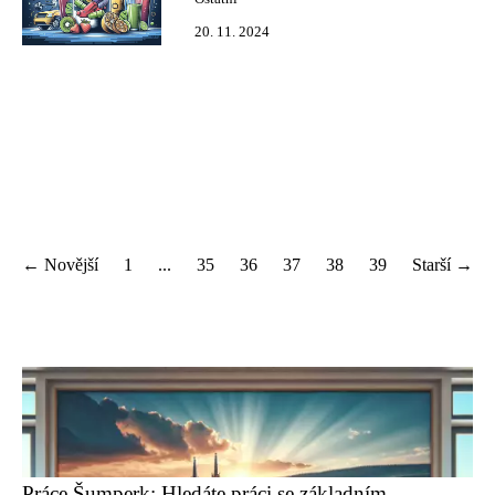
20. 11. 2024
← Novější
1
...
35
36
37
38
39
Starší →
Práce Šumperk: Hledáte práci se základním