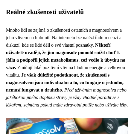
Reálné zkušenosti uživatelů
Mnoho lidí se zajímá o zkušenosti ostatních s magnosolvem a
jeho vlivem na hubnutí. Na internetu lze nalézt řadu recenzí a
diskuzí, kde se lidé dělí o své vlastní poznatky.
Někteří
uživatelé uvádějí, že jim magnosolv pomohl snížit chuť k
jídlu a podpořil jejich metabolismus, což vedlo k úbytku na
váze.
Zmiňují také pozitivní vliv na hladinu energie a celkovou
vitalitu.
Je však důležité podotknout, že zkušenosti s
magnosolvem jsou individuální a to, co funguje u jednoho,
nemusí fungovat u druhého.
Před užíváním magnosolvu nebo
jakéhokoli jiného doplňku stravy je vždy vhodné poradit se s
lékařem, zejména pokud máte zdravotní potíže nebo užíváte léky.