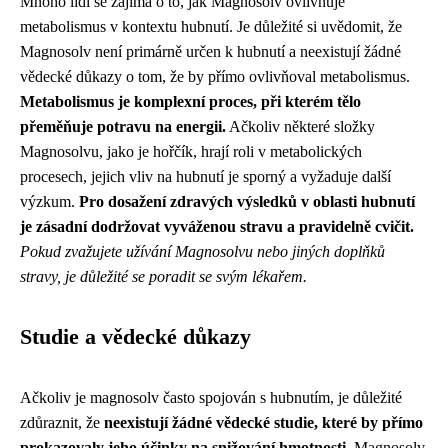
Mnoho lidí se zajímá o to, jak Magnosolv ovlivňuje
metabolismus v kontextu hubnutí. Je důležité si uvědomit, že
Magnosolv není primárně určen k hubnutí a neexistují žádné
vědecké důkazy o tom, že by přímo ovlivňoval metabolismus.
Metabolismus je komplexní proces, při kterém tělo
přeměňuje potravu na energii.
Ačkoliv některé složky
Magnosolvu, jako je hořčík, hrají roli v metabolických
procesech, jejich vliv na hubnutí je sporný a vyžaduje další
výzkum.
Pro dosažení zdravých výsledků v oblasti hubnutí
je zásadní dodržovat vyváženou stravu a pravidelně cvičit.
Pokud zvažujete užívání Magnosolvu nebo jiných doplňků
stravy, je důležité se poradit se svým lékařem.
Studie a vědecké důkazy
Ačkoliv je magnosolv často spojován s hubnutím, je důležité
zdůraznit, že
neexistují žádné vědecké studie, které by přímo
prokazovaly jeho účinky na snižování hmotnosti
. Magnosolv