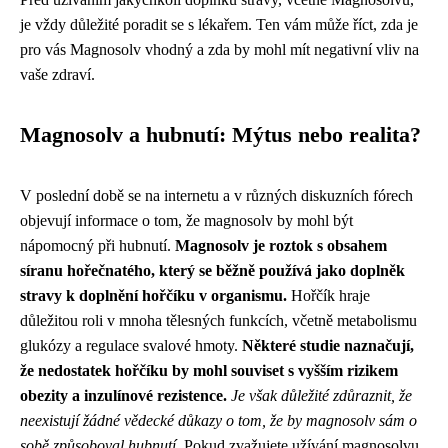
je vždy důležité poradit se s lékařem. Ten vám může říct, zda je
pro vás Magnosolv vhodný a zda by mohl mít negativní vliv na
vaše zdraví.
Magnosolv a hubnutí: Mýtus nebo realita?
V poslední době se na internetu a v různých diskuzních fórech
objevují informace o tom, že magnosolv by mohl být
nápomocný při hubnutí.
Magnosolv je roztok s obsahem
síranu hořečnatého, který se běžně používá jako doplněk
stravy k doplnění hořčíku v organismu.
Hořčík hraje
důležitou roli v mnoha tělesných funkcích, včetně metabolismu
glukózy a regulace svalové hmoty.
Některé studie naznačují,
že nedostatek hořčíku by mohl souviset s vyšším rizikem
obezity a inzulínové rezistence.
Je však důležité zdůraznit, že
neexistují žádné vědecké důkazy o tom, že by magnosolv sám o
sobě způsoboval hubnutí.
Pokud zvažujete užívání magnosolvu