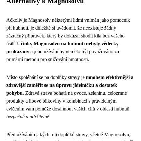
Alternativy k Magnosolvu
Ačkoliv je Magnosolv některými lidmi vnímán jako pomocník
při hubnutí, je důležité si uvědomit, že neexistuje žádný
zázračný přípravek, který by dokázal shodit kila bez vašeho
úsilí.
Účinky Magnosolvu na hubnutí nebyly vědecky
prokázány
a jeho užívání by nemělo být považováno za
primární metodu pro snižování hmotnosti.
Místo spoléhání se na doplňky stravy je
mnohem efektivnější a
zdravější zaměřit se na úpravu jídelníčku a dostatek
pohybu
. Zdravá strava bohatá na ovoce, zeleninu, celozrnné
produkty a libové bílkoviny v kombinaci s pravidelným
cvičením vám pomůže dosáhnout vašich cílů v oblasti hubnutí
bezpečně a udržitelně
.
Před užíváním jakýchkoli doplňků stravy, včetně Magnosolvu,