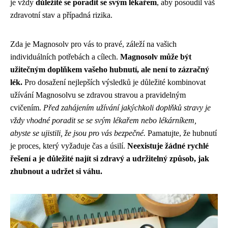
je vždy
důležité se poradit se svým lékařem
, aby posoudil váš
zdravotní stav a případná rizika.
Zda je Magnosolv pro vás to pravé, záleží na vašich
individuálních potřebách a cílech.
Magnosolv může být
užitečným doplňkem vašeho hubnutí, ale není to zázračný
lék.
Pro dosažení nejlepších výsledků je důležité kombinovat
užívání Magnosolvu se zdravou stravou a pravidelným
cvičením.
Před zahájením užívání jakýchkoli doplňků stravy je
vždy vhodné poradit se se svým lékařem nebo lékárníkem,
abyste se ujistili, že jsou pro vás bezpečné.
Pamatujte, že hubnutí
je proces, který vyžaduje čas a úsilí.
Neexistuje žádné rychlé
řešení a je důležité najít si zdravý a udržitelný způsob, jak
zhubnout a udržet si váhu.