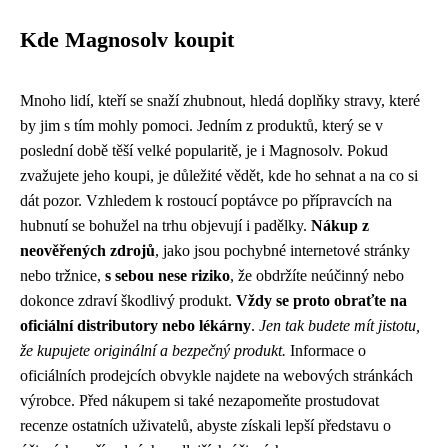
Kde Magnosolv koupit
Mnoho lidí, kteří se snaží zhubnout, hledá doplňky stravy, které
by jim s tím mohly pomoci. Jedním z produktů, který se v
poslední době těší velké popularitě, je i Magnosolv. Pokud
zvažujete jeho koupi, je důležité vědět, kde ho sehnat a na co si
dát pozor. Vzhledem k rostoucí poptávce po přípravcích na
hubnutí se bohužel na trhu objevují i ​​padělky.
Nákup z
neověřených zdrojů
, jako jsou pochybné internetové stránky
nebo tržnice,
s sebou nese riziko
, že obdržíte neúčinný nebo
dokonce zdraví škodlivý produkt.
Vždy se proto obraťte na
oficiální distributory nebo lékárny
.
Jen tak budete mít jistotu,
že kupujete originální a bezpečný produkt.
Informace o
oficiálních prodejcích obvykle najdete na webových stránkách
výrobce. Před nákupem si také nezapomeňte prostudovat
recenze ostatních uživatelů, abyste získali lepší představu o