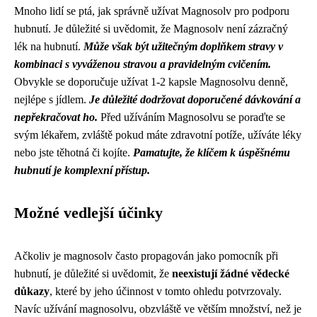
Mnoho lidí se ptá, jak správně užívat Magnosolv pro podporu
hubnutí. Je důležité si uvědomit, že Magnosolv není zázračný
lék na hubnutí.
Může však být užitečným doplňkem stravy v
kombinaci s vyváženou stravou a pravidelným cvičením.
Obvykle se doporučuje užívat 1-2 kapsle Magnosolvu denně,
nejlépe s jídlem.
Je důležité dodržovat doporučené dávkování a
nepřekračovat ho.
Před užíváním Magnosolvu se poraďte se
svým lékařem, zvláště pokud máte zdravotní potíže, užíváte léky
nebo jste těhotná či kojíte.
Pamatujte, že klíčem k úspěšnému
hubnutí je komplexní přístup.
Možné vedlejší účinky
Ačkoliv je magnosolv často propagován jako pomocník při
hubnutí, je důležité si uvědomit, že
neexistují žádné vědecké
důkazy
, které by jeho účinnost v tomto ohledu potvrzovaly.
Navíc užívání magnosolvu, obzvláště ve větším množství, než je