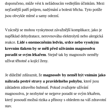
doporučeno, může vést k nežádoucím vedlejším účinkům. Mezi
nejčastější patří průjem, nadýmání a bolesti břicha. Tyto potíže
jsou obvykle mírné a samy odezní.
Vzácněji se mohou vyskytnout závažnější komplikace, jako je
například dehydratace, nerovnováha elektrolytů nebo alergická
reakce.
Lidé s onemocněním ledvin, srdce nebo vysokým
krevním tlakem by se měli před užíváním magnosolvu
poradit se svým lékařem
. Stejně tak by magnosolv neměly
užívat těhotné a kojící ženy.
Je důležité zdůraznit, že
magnosolv by neměl být vnímán jako
náhrada pestré stravy a pravidelného pohybu
, které jsou
základem zdravého hubnutí. Pokud zvažujete užívání
magnosolvu, je nezbytné se nejprve poradit se svým lékařem,
který posoudí možná rizika a přínosy s ohledem na váš zdravotní
stav.