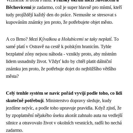
Běchovicemi
je zadarmo, což je super hlavně pro místní, kteří
tudy projíždějí každý den do práce. Nemusíte se stresovat s
kupováním známky jen proto, že potřebujete objet město.
A co Brno?
Mezi Kývalkou a Holubicemi se taky neplatí
. To
samé platí v Ostravě na cestě k polským hranicím. Tyhle
bezplatné zóny nejsou náhoda - vznikly proto, aby místním
lidem usnadnily život. Vždyť kdo by chtěl platit dálniční
známku jen proto, že potřebuje dojet do nejbližšího většího
města?
Celý tenhle systém se navíc pořád vyvíjí podle toho, co lidi
skutečně potřebují
. Ministerstvo dopravy sleduje, kudy
jezdíme nejvíc, a podle toho upravuje pravidla. Když zjistí, že
by zpoplatnění nějakého úseku akorát zahnalo auta na vedlejší
silnice a otravovalo život v okolních vesnicích, radši ho nechá
zadarmo.