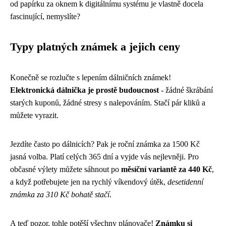
od papírku za oknem k digitálnímu systému je vlastně docela
fascinující, nemyslíte?
Typy platných známek a jejich ceny
Konečně se rozlučte s lepením dálničních známek!
Elektronická dálnička je prostě budoucnost
- žádné škrábání
starých kuponů, žádné stresy s nalepováním. Stačí pár kliků a
můžete vyrazit.
Jezdíte často po dálnicích? Pak je roční známka za 1500 Kč
jasná volba. Platí celých 365 dní a vyjde vás nejlevněji. Pro
občasné výlety můžete sáhnout po
měsíční variantě za 440 Kč
,
a když potřebujete jen na rychlý víkendový útěk,
desetidenní
známka za 310 Kč bohatě stačí
.
A teď pozor, tohle potěší všechny plánovače!
Známku si