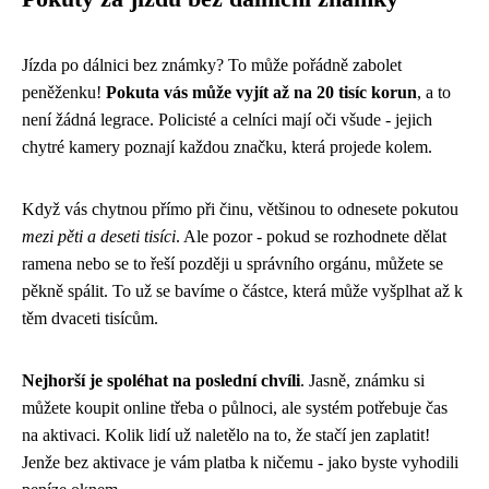
Jízda po dálnici bez známky? To může pořádně zabolet
peněženku!
Pokuta vás může vyjít až na 20 tisíc korun
, a to
není žádná legrace. Policisté a celníci mají oči všude - jejich
chytré kamery poznají každou značku, která projede kolem.
Když vás chytnou přímo při činu, většinou to odnesete pokutou
mezi pěti a deseti tisíci
. Ale pozor - pokud se rozhodnete dělat
ramena nebo se to řeší později u správního orgánu, můžete se
pěkně spálit. To už se bavíme o částce, která může vyšplhat až k
těm dvaceti tisícům.
Nejhorší je spoléhat na poslední chvíli
. Jasně, známku si
můžete koupit online třeba o půlnoci, ale systém potřebuje čas
na aktivaci. Kolik lidí už naletělo na to, že stačí jen zaplatit!
Jenže bez aktivace je vám platba k ničemu - jako byste vyhodili