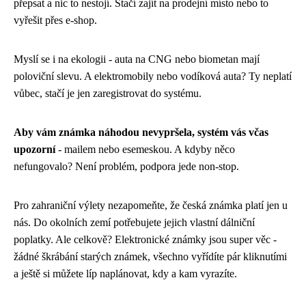
přepsat a nic to nestojí. Stačí zajít na prodejní místo nebo to
vyřešit přes e-shop.
Myslí se i na ekologii - auta na CNG nebo biometan mají
poloviční slevu. A elektromobily nebo vodíková auta? Ty neplatí
vůbec, stačí je jen zaregistrovat do systému.
Aby vám známka náhodou nevypršela, systém vás včas
upozorní
- mailem nebo esemeskou. A kdyby něco
nefungovalo? Není problém, podpora jede non-stop.
Pro zahraniční výlety nezapomeňte, že česká známka platí jen u
nás. Do okolních zemí potřebujete jejich vlastní dálniční
poplatky. Ale celkově? Elektronické známky jsou super věc -
žádné škrábání starých známek, všechno vyřídíte pár kliknutími
a ještě si můžete líp naplánovat, kdy a kam vyrazíte.