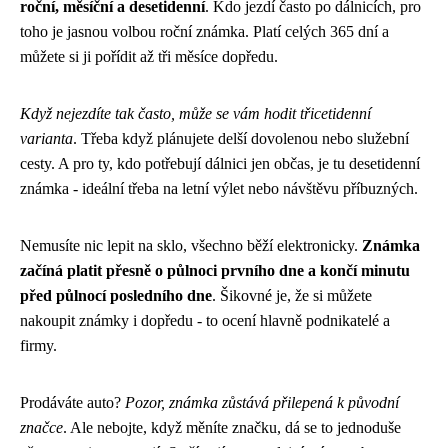
roční, měsíční a desetidenní
. Kdo jezdí často po dálnicích, pro
toho je jasnou volbou roční známka. Platí celých 365 dní a
můžete si ji pořídit až tři měsíce dopředu.
Když nejezdíte tak často, může se vám hodit třicetidenní
varianta
. Třeba když plánujete delší dovolenou nebo služební
cesty. A pro ty, kdo potřebují dálnici jen občas, je tu desetidenní
známka - ideální třeba na letní výlet nebo návštěvu příbuzných.
Nemusíte nic lepit na sklo, všechno běží elektronicky.
Známka
začíná platit přesně o půlnoci prvního dne a končí minutu
před půlnocí posledního dne
. Šikovné je, že si můžete
nakoupit známky i dopředu - to ocení hlavně podnikatelé a
firmy.
Prodáváte auto?
Pozor, známka zůstává přilepená k původní
značce
. Ale nebojte, když měníte značku, dá se to jednoduše