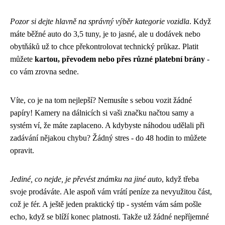
Pozor si dejte hlavně na správný výběr kategorie vozidla
. Když
máte běžné auto do 3,5 tuny, je to jasné, ale u dodávek nebo
obytňáků už to chce překontrolovat technický průkaz. Platit
můžete
kartou, převodem nebo přes různé platební brány
-
co vám zrovna sedne.
Víte, co je na tom nejlepší? Nemusíte s sebou vozit žádné
papíry! Kamery na dálnicích si vaši značku načtou samy a
systém ví, že máte zaplaceno. A kdybyste náhodou udělali při
zadávání nějakou chybu? Žádný stres - do 48 hodin to můžete
opravit.
Jediné, co nejde, je převést známku na jiné auto
, když třeba
svoje prodáváte. Ale aspoň vám vrátí peníze za nevyužitou část,
což je fér. A ještě jeden praktický tip - systém vám sám pošle
echo, když se blíží konec platnosti. Takže už žádné nepříjemné