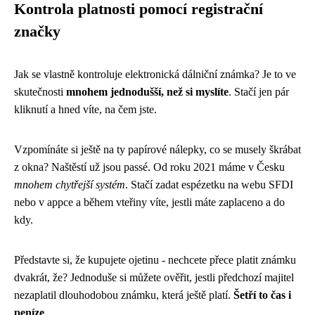
Kontrola platnosti pomocí registrační
značky
Jak se vlastně kontroluje elektronická dálniční známka? Je to ve
skutečnosti
mnohem jednodušší, než si myslíte
. Stačí jen pár
kliknutí a hned víte, na čem jste.
Vzpomínáte si ještě na ty papírové nálepky, co se musely škrábat
z okna? Naštěstí už jsou passé. Od roku 2021 máme v Česku
mnohem chytřejší systém
. Stačí zadat espézetku na webu SFDI
nebo v appce a během vteřiny víte, jestli máte zaplaceno a do
kdy.
Představte si, že kupujete ojetinu - nechcete přece platit známku
dvakrát, že? Jednoduše si můžete ověřit, jestli předchozí majitel
nezaplatil dlouhodobou známku, která ještě platí.
Šetří to čas i
peníze
.