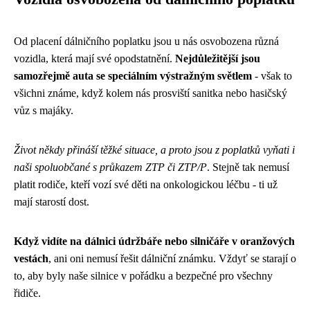
Od placení dálničního poplatku jsou u nás osvobozena různá
vozidla, která mají své opodstatnění.
Nejdůležitější jsou
samozřejmě auta se speciálním výstražným světlem
- však to
všichni známe, když kolem nás prosviští sanitka nebo hasičský
vůz s majáky.
Život někdy přináší těžké situace, a proto jsou z poplatků vyňati i
naši spoluobčané s průkazem ZTP či ZTP/P
. Stejně tak nemusí
platit rodiče, kteří vozí své děti na onkologickou léčbu - ti už
mají starostí dost.
Když vidíte na dálnici údržbáře nebo silničáře v oranžových
vestách
, ani oni nemusí řešit dálniční známku. Vždyť se starají o
to, aby byly naše silnice v pořádku a bezpečné pro všechny
řidiče.