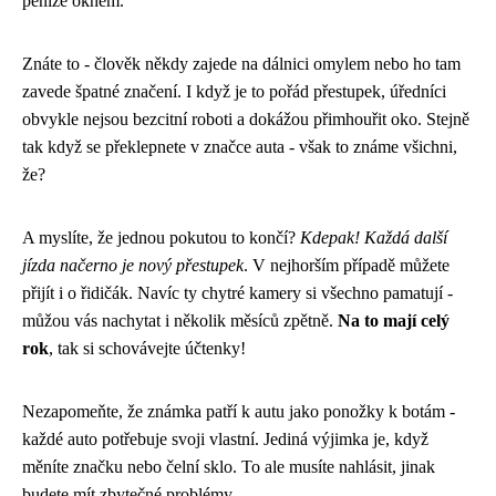
peníze oknem.
Znáte to - člověk někdy zajede na dálnici omylem nebo ho tam
zavede špatné značení. I když je to pořád přestupek, úředníci
obvykle nejsou bezcitní roboti a dokážou přimhouřit oko. Stejně
tak když se překlepnete v značce auta - však to známe všichni,
že?
A myslíte, že jednou pokutou to končí?
Kdepak! Každá další
jízda načerno je nový přestupek
. V nejhorším případě můžete
přijít i o řidičák. Navíc ty chytré kamery si všechno pamatují -
můžou vás nachytat i několik měsíců zpětně.
Na to mají celý
rok
, tak si schovávejte účtenky!
Nezapomeňte, že známka patří k autu jako ponožky k botám -
každé auto potřebuje svoji vlastní. Jediná výjimka je, když
měníte značku nebo čelní sklo. To ale musíte nahlásit, jinak
budete mít zbytečné problémy.