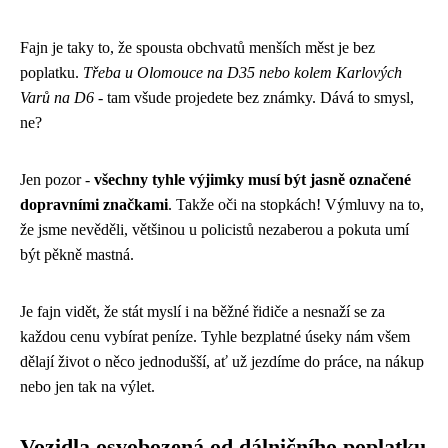
Fajn je taky to, že spousta obchvatů menších měst je bez
poplatku.
Třeba u Olomouce na D35 nebo kolem Karlových
Varů na D6
- tam všude projedete bez známky. Dává to smysl,
ne?
Jen pozor -
všechny tyhle výjimky musí být jasně označené
dopravními značkami
. Takže oči na stopkách! Výmluvy na to,
že jsme nevěděli, většinou u policistů nezaberou a pokuta umí
být pěkně mastná.
Je fajn vidět, že stát myslí i na běžné řidiče a nesnaží se za
každou cenu vybírat peníze. Tyhle bezplatné úseky nám všem
dělají život o něco jednodušší, ať už jezdíme do práce, na nákup
nebo jen tak na výlet.
Vozidla osvobozená od dálničního poplatku