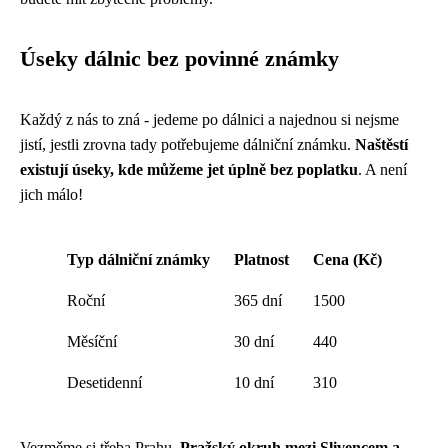
Úseky dálnic bez povinné známky
Každý z nás to zná - jedeme po dálnici a najednou si nejsme
jistí, jestli zrovna tady potřebujeme dálniční známku.
Naštěstí
existují úseky, kde můžeme jet úplně bez poplatku
. A není
jich málo!
Typ dálniční známky
Platnost
Cena (Kč)
Roční
365 dní
1500
Měsíční
30 dní
440
Desetidenní
10 dní
310
Vezměme si třeba Prahu.
Pražský okruh mezi Slivencem a