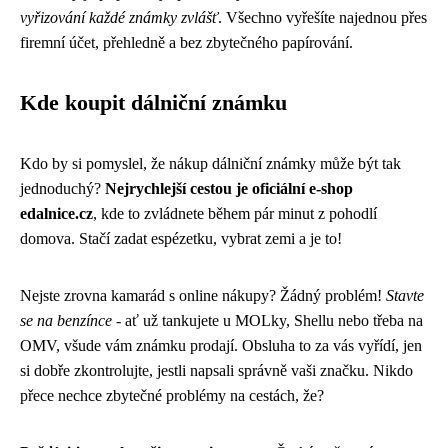
vyřizování každé známky zvlášť
. Všechno vyřešíte najednou přes
firemní účet, přehledně a bez zbytečného papírování.
Kde koupit dálniční známku
Kdo by si pomyslel, že nákup dálniční známky může být tak
jednoduchý?
Nejrychlejší cestou je oficiální e-shop
edalnice.cz
, kde to zvládnete během pár minut z pohodlí
domova. Stačí zadat espézetku, vybrat zemi a je to!
Nejste zrovna kamarád s online nákupy? Žádný problém!
Stavte
se na benzínce
- ať už tankujete u MOLky, Shellu nebo třeba na
OMV, všude vám známku prodají. Obsluha to za vás vyřídí, jen
si dobře zkontrolujte, jestli napsali správně vaši značku. Nikdo
přece nechce zbytečné problémy na cestách, že?