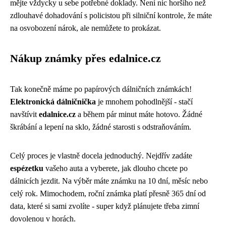
mějte vždycky u sebe potřebné doklady. Není nic horšího než
zdlouhavé dohadování s policistou při silniční kontrole, že máte
na osvobození nárok, ale nemůžete to prokázat.
Nákup známky přes edalnice.cz
Tak konečně máme po papírových dálničních známkách!
Elektronická dálničnička
je mnohem pohodlnější - stačí
navštívit
edalnice.cz
a během pár minut máte hotovo. Žádné
škrábání a lepení na sklo, žádné starosti s odstraňováním.
Celý proces je vlastně docela jednoduchý. Nejdřív zadáte
espézetku
vašeho auta a vyberete, jak dlouho chcete po
dálnicích jezdit. Na výběr máte známku na 10 dní, měsíc nebo
celý rok. Mimochodem, roční známka platí přesně 365 dní od
data, které si sami zvolíte - super když plánujete třeba zimní
dovolenou v horách.