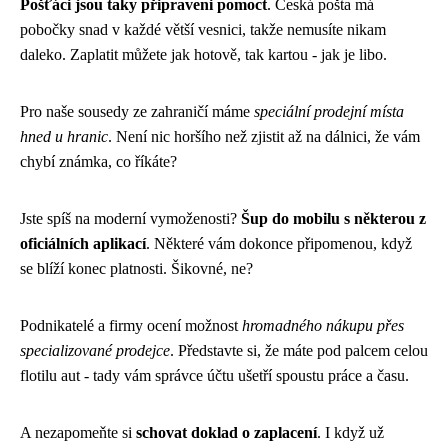
Pošťáci jsou taky připraveni pomoct
. Česká pošta má
pobočky snad v každé větší vesnici, takže nemusíte nikam
daleko. Zaplatit můžete jak hotově, tak kartou - jak je libo.
Pro naše sousedy ze zahraničí máme
speciální prodejní místa
hned u hranic
. Není nic horšího než zjistit až na dálnici, že vám
chybí známka, co říkáte?
Jste spíš na moderní vymoženosti?
Šup do mobilu s některou z
oficiálních aplikací
. Některé vám dokonce připomenou, když
se blíží konec platnosti. Šikovné, ne?
Podnikatelé a firmy ocení možnost
hromadného nákupu přes
specializované prodejce
. Představte si, že máte pod palcem celou
flotilu aut - tady vám správce účtu ušetří spoustu práce a času.
A nezapomeňte si
schovat doklad o zaplacení
. I když už