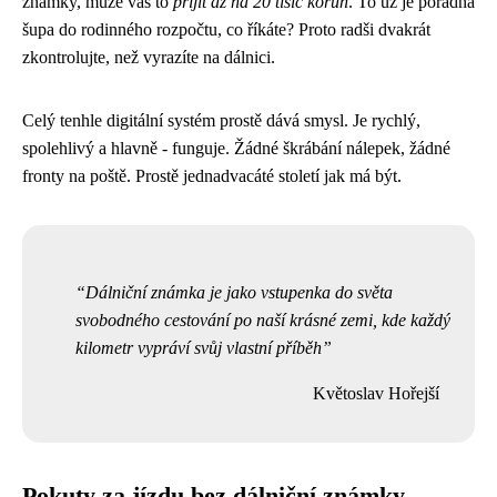
známky, může vás to
přijít až na 20 tisíc korun
. To už je pořádná
šupa do rodinného rozpočtu, co říkáte? Proto radši dvakrát
zkontrolujte, než vyrazíte na dálnici.
Celý tenhle digitální systém prostě dává smysl. Je rychlý,
spolehlivý a hlavně - funguje. Žádné škrábání nálepek, žádné
fronty na poště. Prostě jednadvacáté století jak má být.
Dálniční známka je jako vstupenka do světa
svobodného cestování po naší krásné zemi, kde každý
kilometr vypráví svůj vlastní příběh
Květoslav Hořejší
Pokuty za jízdu bez dálniční známky