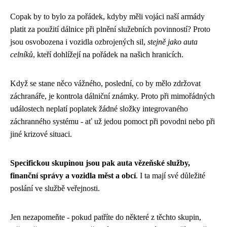
Copak by to bylo za pořádek, kdyby měli vojáci naší armády
platit za použití dálnice při plnění služebních povinností? Proto
jsou osvobozena i vozidla ozbrojených sil,
stejně jako auta
celníků
, kteří dohlížejí na pořádek na našich hranicích.
Když se stane něco vážného, poslední, co by mělo zdržovat
záchranáře, je kontrola dálniční známky. Proto při mimořádných
událostech neplatí poplatek žádné složky integrovaného
záchranného systému - ať už jedou pomoct při povodni nebo při
jiné krizové situaci.
Specifickou skupinou jsou pak auta vězeňské služby,
finanční správy a vozidla měst a obcí
. I ta mají své důležité
poslání ve službě veřejnosti.
Jen nezapomeňte - pokud patříte do některé z těchto skupin,