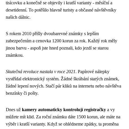
tisícovku a konečně se objevily i kratší varianty - měsíční a
desetidenní. To potěšilo hlavně turisty a občasné návštěvníky
našich dálnic.
S rokem 2010 přišly dvoubarevné známky s lepším
zabezpečením a cenovka 1200 korun za rok. Každý rok měly
jinou barvu - aspoň jste hned poznali, kdo jezdí se starou
známkou.
Skutečná revoluce nastala v roce 2021
. Papírové nálepky
vystřídal elektronický systém. Žádné škrábání starých známek,
žádné lepení nových. Stačí pár kliků na internetu nebo návštěva
benzínky či pošty.
Dnes už
kamery automaticky kontrolují registračky
a vy
můžete mít klid. Za roční známku dáte 1500 korun, ale máte na
výběr i kratší varianty. Když se ohlédneme zpátky, ta proměna