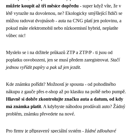
můžete koupit až tři měsíce dopředu
- super když víte, že v
létě vyrazíte na dovolenou, ne? Ekologicky smýšlející řidiči se
můžou radovat dvojnásob - auta na CNG platí jen polovinu, a
pokud máte elektromobil nebo nízkoemisní hybrid, neplatíte
vůbec nic!
Myslelo se i na držitele průkazů ZTP a ZTP/P - ti jsou od
poplatku osvobozeni, jen se musí předem zaregistrovat.
Stačí
jednou vyřídit papíry a pak už jen jezdit
.
Kde známku pořídit? Možností je spousta - od pohodlného
nákupu z gauče přes e-shop až po klasiku na poště nebo pumpě.
Hlavně si dobře zkontrolujte značku auta a datum, od kdy
má známka platit
. A kdybyste náhodou prodávali auto? Žádný
problém, známku převedete na nové.
Pro firmy je připravený speciální systém -
žádné zdlouhavé