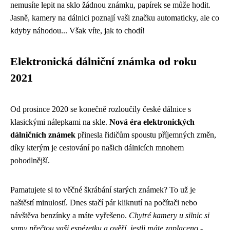
nemusíte lepit na sklo žádnou známku, papírek se může hodit.
Jasně, kamery na dálnici poznají vaši značku automaticky, ale co
kdyby náhodou... Však víte, jak to chodí!
Elektronická dálniční známka od roku
2021
Od prosince 2020 se konečně rozloučily české dálnice s
klasickými nálepkami na skle.
Nová éra elektronických
dálničních známek
přinesla řidičům spoustu příjemných změn,
díky kterým je cestování po našich dálnicích mnohem
pohodlnější.
Pamatujete si to věčné škrábání starých známek? To už je
naštěstí minulostí. Dnes stačí pár kliknutí na počítači nebo
návštěva benzínky a máte vyřešeno.
Chytré kamery u silnic si
samy přečtou vaši espézetku a ověří, jestli máte zaplaceno
-