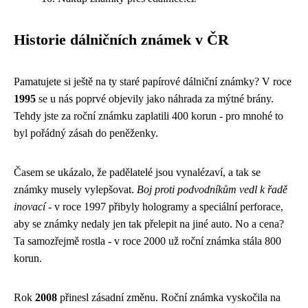
Historie dálničních známek v ČR
Pamatujete si ještě na ty staré papírové dálniční známky? V roce
1995
se u nás poprvé objevily jako náhrada za mýtné brány.
Tehdy jste za roční známku zaplatili 400 korun - pro mnohé to
byl pořádný zásah do peněženky.
Časem se ukázalo, že padělatelé jsou vynalézaví, a tak se
známky musely vylepšovat.
Boj proti podvodníkům vedl k řadě
inovací
- v roce 1997 přibyly hologramy a speciální perforace,
aby se známky nedaly jen tak přelepit na jiné auto. No a cena?
Ta samozřejmě rostla - v roce 2000 už roční známka stála 800
korun.
Rok
2008
přinesl zásadní změnu. Roční známka vyskočila na