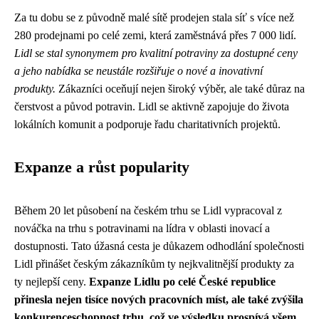
Za tu dobu se z původně malé sítě prodejen stala síť s více než
280 prodejnami po celé zemi, která zaměstnává přes 7 000 lidí.
Lidl se stal synonymem pro kvalitní potraviny za dostupné ceny
a jeho nabídka se neustále rozšiřuje o nové a inovativní
produkty.
Zákazníci oceňují nejen široký výběr, ale také důraz na
čerstvost a původ potravin. Lidl se aktivně zapojuje do života
lokálních komunit a podporuje řadu charitativních projektů.
Expanze a růst popularity
Během 20 let působení na českém trhu se Lidl vypracoval z
nováčka na trhu s potravinami na lídra v oblasti inovací a
dostupnosti. Tato úžasná cesta je důkazem odhodlání společnosti
Lidl přinášet českým zákazníkům ty nejkvalitnější produkty za
ty nejlepší ceny.
Expanze Lidlu po celé České republice
přinesla nejen tisíce nových pracovních míst, ale také zvýšila
konkurenceschopnost trhu, což ve výsledku prospívá všem