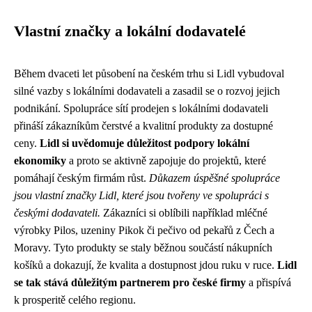
Vlastní značky a lokální dodavatelé
Během dvaceti let působení na českém trhu si Lidl vybudoval
silné vazby s lokálními dodavateli a zasadil se o rozvoj jejich
podnikání. Spolupráce sítí prodejen s lokálními dodavateli
přináší zákazníkům čerstvé a kvalitní produkty za dostupné
ceny.
Lidl si uvědomuje důležitost podpory lokální
ekonomiky
a proto se aktivně zapojuje do projektů, které
pomáhají českým firmám růst.
Důkazem úspěšné spolupráce
jsou vlastní značky Lidl, které jsou tvořeny ve spolupráci s
českými dodavateli.
Zákazníci si oblíbili například mléčné
výrobky Pilos, uzeniny Pikok či pečivo od pekařů z Čech a
Moravy. Tyto produkty se staly běžnou součástí nákupních
košíků a dokazují, že kvalita a dostupnost jdou ruku v ruce.
Lidl
se tak stává důležitým partnerem pro české firmy
a přispívá
k prosperitě celého regionu.