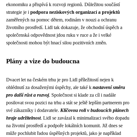
ekonomiku a přispívá k rozvoji regionů. Důležitou součástí
strategie je i
podpora neziskových organizací a projektů
zaměřených na pomoc dětem, rodinám v nouzi a ochranu
životního prostředí. Lidl tak dokazuje, že obchodní úspěch a
společenská odpovědnost jdou ruku v ruce a že i velké
společnosti mohou být hnací silou pozitivních změn.
Plány a vize do budoucna
Dvacet let na českém trhu je pro Lidl příležitostí nejen k
ohlédnutí za dosaženými úspěchy, ale také k
nastavení směru
pro další růst a rozvoj
. Společnost si klade za cíl i nadále
posilovat svou pozici na trhu a stát se ještě lepším partnerem pro
své zákazníky i dodavatele.
Klíčovou roli v budoucích plánech
hraje udržitelnost
. Lidl se zavázal k minimalizaci svého dopadu
na životní prostředí a podpoře lokálních komunit. Již dnes se
může pochlubit řadou úspěšných projektů, jako je například