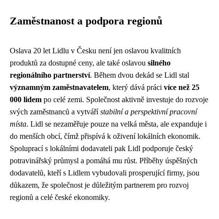
Zaměstnanost a podpora regionů
Oslava 20 let Lidlu v Česku není jen oslavou kvalitních
produktů za dostupné ceny, ale také oslavou
silného
regionálního partnerství
. Během dvou dekád se Lidl stal
významným zaměstnavatelem
, který dává práci
více než 25
000 lidem
po celé zemi. Společnost aktivně investuje do rozvoje
svých zaměstnanců a vytváří
stabilní a perspektivní pracovní
místa
. Lidl se nezaměřuje pouze na velká města, ale expanduje i
do menších obcí, čímž přispívá k oživení lokálních ekonomik.
Spoluprací s lokálními dodavateli pak Lidl podporuje český
potravinářský průmysl a pomáhá mu růst. Příběhy úspěšných
dodavatelů, kteří s Lidlem vybudovali prosperující firmy, jsou
důkazem, že společnost je důležitým partnerem pro rozvoj
regionů a celé české ekonomiky.