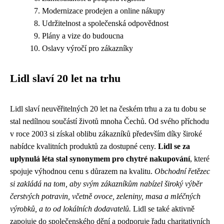
Modernizace prodejen a online nákupy
Udržitelnost a společenská odpovědnost
Plány a vize do budoucna
Oslavy výročí pro zákazníky
Lidl slaví 20 let na trhu
Lidl slaví neuvěřitelných 20 let na českém trhu a za tu dobu se
stal nedílnou součástí životů mnoha Čechů. Od svého příchodu
v roce 2003 si získal oblibu zákazníků především díky široké
nabídce kvalitních produktů za dostupné ceny.
Lidl se za
uplynulá léta stal synonymem pro chytré nakupování
, které
spojuje výhodnou cenu s důrazem na kvalitu.
Obchodní řetězec
si zakládá na tom, aby svým zákazníkům nabízel široký výběr
čerstvých potravin, včetně ovoce, zeleniny, masa a mléčných
výrobků, a to od lokálních dodavatelů.
Lidl se také aktivně
zapojuje do společenského dění a podporuje řadu charitativních