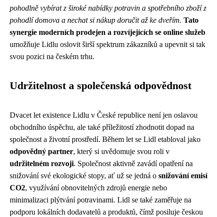
pohodlně vybírat z široké nabídky potravin a spotřebního zboží z
pohodlí domova a nechat si nákup doručit až ke dveřím.
Tato
synergie moderních prodejen a rozvíjejících se online služeb
umožňuje Lidlu oslovit širší spektrum zákazníků a upevnit si tak
svou pozici na českém trhu.
Udržitelnost a společenská odpovědnost
Dvacet let existence Lidlu v České republice není jen oslavou
obchodního úspěchu, ale také příležitostí zhodnotit dopad na
společnost a životní prostředí. Během let se Lidl etabloval jako
odpovědný partner
, který si uvědomuje svou roli v
udržitelném rozvoji
. Společnost aktivně zavádí opatření na
snižování své ekologické stopy, ať už se jedná o
snižování emisí
CO2
, využívání obnovitelných zdrojů energie nebo
minimalizaci plýtvání potravinami. Lidl se také zaměřuje na
podporu lokálních dodavatelů a produktů, čímž posiluje českou