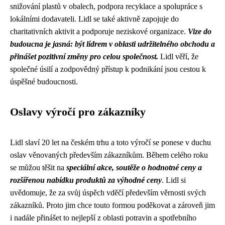
snižování plastů v obalech, podpora recyklace a spolupráce s
lokálními dodavateli. Lidl se také aktivně zapojuje do
charitativních aktivit a podporuje neziskové organizace.
Vize do
budoucna je jasná: být lídrem v oblasti udržitelného obchodu a
přinášet pozitivní změny pro celou společnost.
Lidl věří, že
společné úsilí a zodpovědný přístup k podnikání jsou cestou k
úspěšné budoucnosti.
Oslavy výročí pro zákazníky
Lidl slaví 20 let na českém trhu a toto výročí se ponese v duchu
oslav věnovaných především zákazníkům. Během celého roku
se můžou těšit na
speciální akce, soutěže o hodnotné ceny a
rozšířenou nabídku produktů za výhodné ceny
. Lidl si
uvědomuje, že za svůj úspěch vděčí především věrnosti svých
zákazníků. Proto jim chce touto formou poděkovat a zároveň jim
i nadále přinášet to nejlepší z oblasti potravin a spotřebního