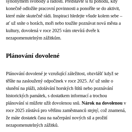
synonymem svobody a radosti. Představte si tu pohodu, kdy
konečně odložíte pracovní povinnosti a ponoříte se do aktivit,
které máte skutečně rádi. Inspiraci hledejte všude kolem sebe –
ať už sníte o horách, moři nebo toužíte poznávat nová města a
kultury, dovolená v roce 2025 vám otevírá dveře k
nezapomenutelným zážitkům.
Plánování dovolené
Plánování dovolené je vzrušující záležitost, obzvlášť když se
těšíte na zasloužený odpočinek v roce 2025. Ať už sníte o
slunění na pláži, zdolávání horských štítů nebo poznávání
historických památek, s dostatkem informací a trochou
plánování si můžete užít dovolenou snů.
Nárok na dovolenou
v
roce 2025 zůstává pro většinu zaměstnanců
stejný
, což znamená,
že máte dostatek času na načerpání nových sil a prožití
nezapomenutelných zážitků.