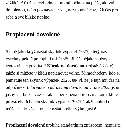
zážitků. Ať už se rozhodnete pro odpočinek na pláži, aktivní
dovolenou, nebo poznávací cestu, nezapomeňte využít čas pro
sebe a své blízké naplno.
Proplacení dovolené
Stejně jako když nastal skylink výpadek 2025, který nás
všechny pěkně potrápil, i rok 2025 přináší nějaké změny -
tentokrát ale pozitivní!
Nárok na dovolenou
zůstává štědrý,
takže si můžete v klidu naplánovat volno. Mimochodem, kdo si
pamatuje ten
skylink výpadek 2025
, tak ví, že je fajn mít čas na
odpočinek.
Informace o nároku na dovolenou v roce 2025
jsou
jasný jak facka, což je fakt super změna oproti zmatkům, které
provázely třeba ten skylink výpadek 2025. Takže pohoda,
můžete si to všechno nachystat podle svýho gusta!
Proplacení dovolené
probíhá standardním způsobem, nemusíte