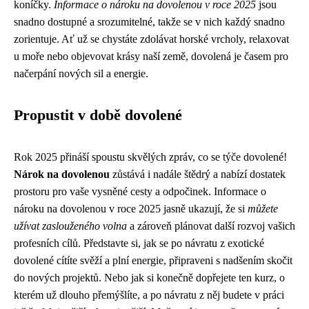
koníčky.
Informace o nároku na dovolenou v roce 2025
jsou
snadno dostupné a srozumitelné, takže se v nich každý snadno
zorientuje. Ať už se chystáte zdolávat horské vrcholy, relaxovat
u moře nebo objevovat krásy naší země, dovolená je časem pro
načerpání nových sil a energie.
Propustit v době dovolené
Rok 2025 přináší spoustu skvělých zpráv, co se týče dovolené!
Nárok na dovolenou
zůstává i nadále štědrý a nabízí dostatek
prostoru pro vaše vysněné cesty a odpočinek. Informace o
nároku na dovolenou v roce 2025 jasně ukazují, že si
můžete
užívat zaslouženého volna
a zároveň plánovat další rozvoj vašich
profesních cílů. Představte si, jak se po návratu z exotické
dovolené cítíte svěží a plní energie, připraveni s nadšením skočit
do nových projektů. Nebo jak si konečně dopřejete ten kurz, o
kterém už dlouho přemýšlíte, a po návratu z něj budete v práci