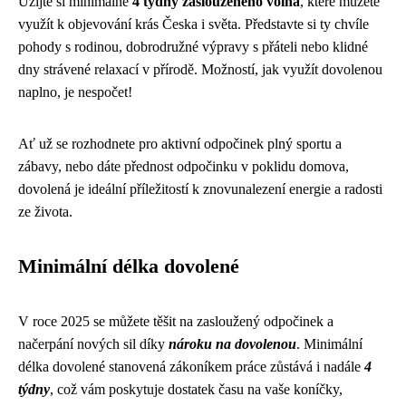
Užijte si minimálně
4 týdny zaslouženého volna
, které můžete
využít k objevování krás Česka i světa. Představte si ty chvíle
pohody s rodinou, dobrodružné výpravy s přáteli nebo klidné
dny strávené relaxací v přírodě. Možností, jak využít dovolenou
naplno, je nespočet!
Ať už se rozhodnete pro aktivní odpočinek plný sportu a
zábavy, nebo dáte přednost odpočinku v poklidu domova,
dovolená je ideální příležitostí k znovunalezení energie a radosti
ze života.
Minimální délka dovolené
V roce 2025 se můžete těšit na zasloužený odpočinek a
načerpání nových sil díky
nároku na dovolenou
. Minimální
délka dovolené stanovená zákoníkem práce zůstává i nadále
4
týdny
, což vám poskytuje dostatek času na vaše koníčky,