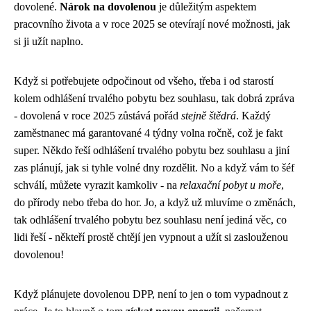
dovolené.
Nárok na dovolenou
je důležitým aspektem
pracovního života a v roce 2025 se otevírají nové možnosti, jak
si ji užít naplno.
Když si potřebujete odpočinout od všeho, třeba i od starostí
kolem
odhlášení trvalého pobytu bez souhlasu
, tak dobrá zpráva
- dovolená v roce 2025 zůstává pořád
stejně štědrá
. Každý
zaměstnanec má garantované 4 týdny volna ročně, což je fakt
super. Někdo řeší odhlášení trvalého pobytu bez souhlasu a jiní
zas plánují, jak si tyhle volné dny rozdělit. No a když vám to šéf
schválí, můžete vyrazit kamkoliv - na
relaxační pobyt u moře
,
do přírody nebo třeba do hor. Jo, a když už mluvíme o změnách,
tak odhlášení trvalého pobytu bez souhlasu není jediná věc, co
lidi řeší - někteří prostě chtějí jen vypnout a užít si zaslouženou
dovolenou!
Když plánujete
dovolenou DPP
, není to jen o tom vypadnout z