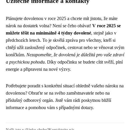
Užitečné informace a kontakty
Plánujete dovolenou v roce 2025 a chcete mít jistotu, že máte
nárok na dostatek volna? Není se čeho obávat!
V roce 2025 se
můžete těšit na minimálně 4 týdny dovolené
, stejně jako v
předchozích letech. To je skvělá zpráva pro všechny, kteří si
chtějí užít zasloužený odpočinek, cestovat nebo se věnovat svým
koníčkům.
Nezapomeňte, že dovolená je důležitá pro vaše zdraví
a psychickou pohodu
. Díky odpočinku se budete cítit svěží, plní
energie a připraveni na nové výzvy.
Potřebujete poradit s konkrétní situací ohledně vašeho nároku na
dovolenou? Obraťte se na svého zaměstnavatele nebo na
příslušný odborový orgán. Jistě vám rádi poskytnou bližší
informace a pomohou vám s případnými dotazy.
Našli jste v článku chybu?
Kontaktujte nás