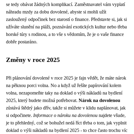
se tedy obávat žádných komplikací. Zaměstnavatel vám vyplatí
náhradu mzdy za dobu dovolené, abyste si mohli užít
zasloužený odpočinek bez starostí o finance. Představte si, jak si
užíváte slunění na pláži, poznávání exotických kultur nebo třeba
horské túry s rodinou, a to vše s vědomím, že je o vaše finance
dobře postaráno.
Změny v roce 2025
Při plánování dovolené v roce 2025 je fajn vědět, že máte nárok
na pěknou porci volna. No a když už řešíte papírování kolem
volna, nezapomeňte taky na
doklad o výši nákladů na bydlení
2025
, který budete možná potřebovat.
Nárok na dovolenou
zůstává štědrý jako dřív, takže si můžete v klidu naplánovat, jak
si odpočinete.
Informace o nároku na dovolenou
najdete všude,
je to přehledný, což se bohužel nedá říct třeba o tom, jak vyplnit
doklad o výši nákladů na bydlení 2025 - to chce často trochu víc