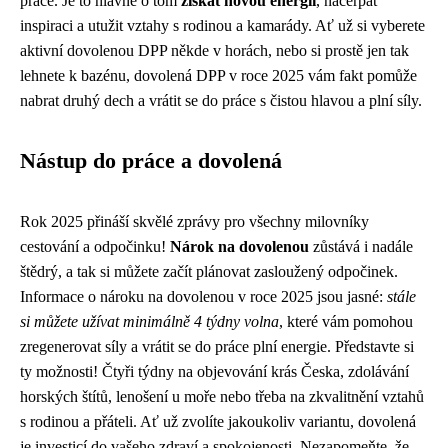
práce. Je to hlavně o tom
získat novou energii
, načerpat
inspiraci a utužit vztahy s rodinou a kamarády. Ať už si vyberete
aktivní dovolenou DPP někde v horách, nebo si prostě jen tak
lehnete k bazénu, dovolená DPP v roce 2025 vám fakt pomůže
nabrat druhý dech a vrátit se do práce s čistou hlavou a plní síly.
Nástup do práce a dovolená
Rok 2025 přináší skvělé zprávy pro všechny milovníky
cestování a odpočinku!
Nárok na dovolenou
zůstává i nadále
štědrý, a tak si můžete začít plánovat zasloužený odpočinek.
Informace o nároku na dovolenou v roce 2025 jsou jasné:
stále
si můžete užívat minimálně 4 týdny volna
, které vám pomohou
zregenerovat síly a vrátit se do práce plní energie. Představte si
ty možnosti! Čtyři týdny na objevování krás Česka, zdolávání
horských štítů, lenošení u moře nebo třeba na zkvalitnění vztahů
s rodinou a přáteli. Ať už zvolíte jakoukoliv variantu, dovolená
je investicí do vašeho zdraví a spokojenosti. Nezapomeňte, že