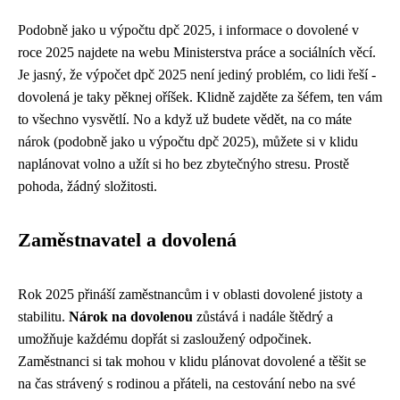
Podobně jako u
výpočtu dpč 2025
, i informace o dovolené v
roce 2025 najdete na webu Ministerstva práce a sociálních věcí.
Je jasný, že výpočet dpč 2025 není jediný problém, co lidi řeší -
dovolená je taky pěknej oříšek. Klidně zajděte za šéfem, ten vám
to všechno vysvětlí. No a když už budete vědět, na co máte
nárok (podobně jako u výpočtu dpč 2025), můžete si v klidu
naplánovat volno a užít si ho bez zbytečnýho stresu. Prostě
pohoda, žádný složitosti.
Zaměstnavatel a dovolená
Rok 2025 přináší zaměstnancům i v oblasti dovolené jistoty a
stabilitu.
Nárok na dovolenou
zůstává i nadále štědrý a
umožňuje každému dopřát si zasloužený odpočinek.
Zaměstnanci si tak mohou v klidu plánovat dovolené a těšit se
na čas strávený s rodinou a přáteli, na cestování nebo na své