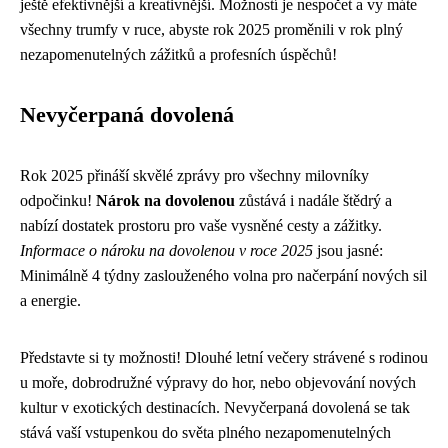
ještě efektivnější a kreativnější. Možností je nespočet a vy máte
všechny trumfy v ruce, abyste rok 2025 proměnili v rok plný
nezapomenutelných zážitků a profesních úspěchů!
Nevyčerpaná dovolená
Rok 2025 přináší skvělé zprávy pro všechny milovníky
odpočinku!
Nárok na dovolenou
zůstává i nadále štědrý a
nabízí dostatek prostoru pro vaše vysněné cesty a zážitky.
Informace o nároku na dovolenou v roce 2025
jsou jasné:
Minimálně 4 týdny zaslouženého volna pro načerpání nových sil
a energie.
Představte si ty možnosti! Dlouhé letní večery strávené s rodinou
u moře, dobrodružné výpravy do hor, nebo objevování nových
kultur v exotických destinacích. Nevyčerpaná dovolená se tak
stává vaší vstupenkou do světa plného nezapomenutelných