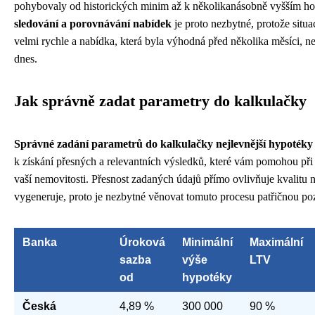
pohybovaly od historických minim až k několikanásobně vyšším h
sledování a porovnávání nabídek
je proto nezbytné, protože situa
velmi rychle a nabídka, která byla výhodná před několika měsíci, n
dnes.
Jak správně zadat parametry do kalkulačky
Správné zadání parametrů do kalkulačky nejlevnější hypotéky 
k získání přesných a relevantních výsledků, které vám pomohou při
vaší nemovitosti. Přesnost zadaných údajů přímo ovlivňuje kvalitu 
vygeneruje, proto je nezbytné věnovat tomuto procesu patřičnou poz
Banka
Úroková
Minimální
Maximální
sazba
výše
LTV
od
hypotéky
Česká
4,89 %
300 000
90 %