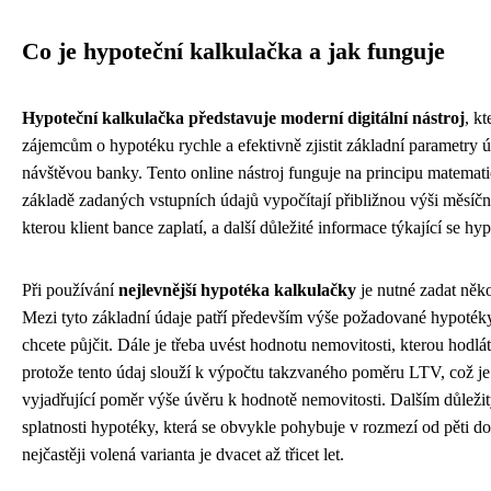
Co je hypoteční kalkulačka a jak funguje
Hypoteční kalkulačka představuje moderní digitální nástroj
, k
zájemcům o hypotéku rychle a efektivně zjistit základní parametry 
návštěvou banky. Tento online nástroj funguje na principu matemati
základě zadaných vstupních údajů vypočítají přibližnou výši měsíční
kterou klient bance zaplatí, a další důležité informace týkající se h
Při používání
nejlevnější hypotéka kalkulačky
je nutné zadat něk
Mezi tyto základní údaje patří především výše požadované hypotéky,
chcete půjčit. Dále je třeba uvést hodnotu nemovitosti, kterou hodláte
protože tento údaj slouží k výpočtu takzvaného poměru LTV, což je 
vyjadřující poměr výše úvěru k hodnotě nemovitosti. Dalším důlež
splatnosti hypotéky, která se obvykle pohybuje v rozmezí od pěti do t
nejčastěji volená varianta je dvacet až třicet let.