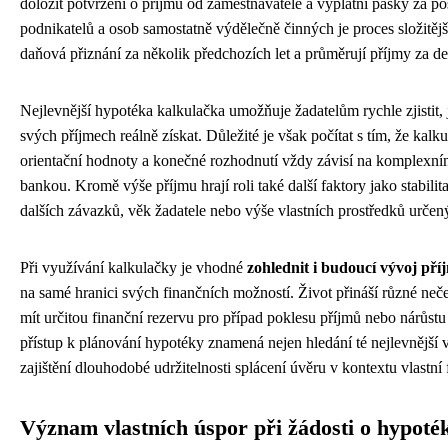
doložit potvrzení o příjmu od zaměstnavatele a výplatní pásky za p
podnikatelů a osob samostatně výdělečně činných je proces složitěj
daňová přiznání za několik předchozích let a průměrují příjmy za de
Nejlevnější hypotéka kalkulačka umožňuje žadatelům rychle zjistit,
svých příjmech reálně získat. Důležité je však počítat s tím, že kal
orientační hodnoty a konečné rozhodnutí vždy závisí na komplexní
bankou. Kromě výše příjmu hrají roli také další faktory jako stabilit
dalších závazků, věk žadatele nebo výše vlastních prostředků určen
Při využívání kalkulačky je vhodné
zohlednit i budoucí vývoj pří
na samé hranici svých finančních možností. Život přináší různé neč
mít určitou finanční rezervu pro případ poklesu příjmů nebo nárůs
přístup k plánování hypotéky znamená nejen hledání té nejlevnější v
zajištění dlouhodobé udržitelnosti splácení úvěru v kontextu vlastní 
Význam vlastních úspor při žádosti o hypoté