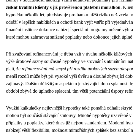
získat kvalitní klienty s již prověřenou platební morálkou
. Klie
hypotéku několik let, představuje pro banku nižší riziko než zcela n
odráží v lepších nabídkách a ochotě bank vyjít vstříc při vyjednáv
finanční instituce dokonce nabízejí speciální programy určené výhr
které mohou zahrnovat snížené poplatky nebo dokonce jejich úplné
Při zvažování refinancování je třeba vzít v úvahu několik klíčových 
výše úrokové sazby současné hypotéky ve srovnání s aktuálními na
platí, že
refinancování má smysl při rozdílu úrokových sazeb alespo
menší rozdíl může být při vysoké výši úvěru a dlouhé zbývající době
zajímavý. Dalším důležitým aspektem je zbývající doba splatnosti h
období zbývá do úplného splacení, tím větší potenciální úspory refi
Využití kalkulačky nejlevnější hypotéky také pomáhá odhalit skryté 
mohou být součástí stávající smlouvy. Mnohé hypotéky uzavřené v 
příplatky a poplatky, které dnes již nejsou standardem. Moderní hyp
nabízejí větší flexibilitu, možnost mimořádných splátek bez sankc