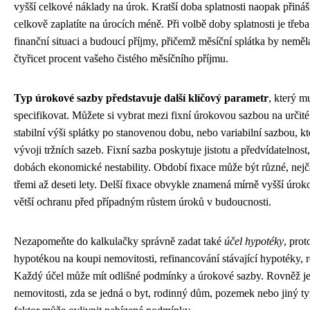
vyšší celkové náklady na úrok. Kratší doba splatnosti naopak přináší
celkově zaplatíte na úrocích méně. Při volbě doby splatnosti je třeba
finanční situaci a budoucí příjmy, přičemž měsíční splátka by neměla
čtyřicet procent vašeho čistého měsíčního příjmu.
Typ úrokové sazby představuje další klíčový parametr
, který m
specifikovat. Můžete si vybrat mezi fixní úrokovou sazbou na určité 
stabilní výši splátky po stanovenou dobu, nebo variabilní sazbou, kt
vývoji tržních sazeb. Fixní sazba poskytuje jistotu a předvídatelnos
dobách ekonomické nestability. Období fixace může být různé, nejč
třemi až deseti lety. Delší fixace obvykle znamená mírně vyšší úro
větší ochranu před případným růstem úroků v budoucnosti.
Nezapomeňte do kalkulačky správně zadat také
účel hypotéky
, prot
hypotékou na koupi nemovitosti, refinancování stávající hypotéky, 
Každý účel může mít odlišné podmínky a úrokové sazby. Rovněž je d
nemovitosti, zda se jedná o byt, rodinný dům, pozemek nebo jiný typ