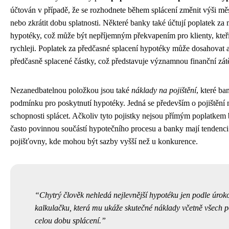
účtován v případě, že se rozhodnete během splácení změnit výši měs
nebo zkrátit dobu splatnosti. Některé banky také účtují poplatek z
hypotéky, což může být nepříjemným překvapením pro klienty, kteří 
rychleji. Poplatek za předčasné splacení hypotéky může dosahovat a
předčasně splacené částky, což představuje významnou finanční zát
Nezanedbatelnou položkou jsou také
náklady na pojištění
, které ba
podmínku pro poskytnutí hypotéky. Jedná se především o pojištění n
schopnosti splácet. Ačkoliv tyto pojistky nejsou přímým poplatkem b
často povinnou součástí hypotečního procesu a banky mají tendenci
pojišťovny, kde mohou být sazby vyšší než u konkurence.
Chytrý člověk nehledá nejlevnější hypotéku jen podle úrok
kalkulačku, která mu ukáže skutečné náklady včetně všech po
celou dobu splácení.