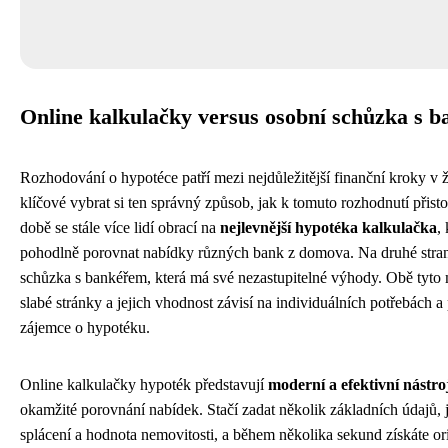
Online kalkulačky versus osobní schůzka s 
Rozhodování o hypotéce patří mezi nejdůležitější finanční kroky v živ
klíčové vybrat si ten správný způsob, jak k tomuto rozhodnutí přisto
době se stále více lidí obrací na
nejlevnější hypotéka kalkulačka
,
pohodlně porovnat nabídky různých bank z domova. Na druhé straně 
schůzka s bankéřem, která má své nezastupitelné výhody. Obě tyto m
slabé stránky a jejich vhodnost závisí na individuálních potřebách 
zájemce o hypotéku.
Online kalkulačky hypoték představují
moderní a efektivní nástro
okamžité porovnání nabídek. Stačí zadat několik základních údajů, 
splácení a hodnota nemovitosti, a během několika sekund získáte ori