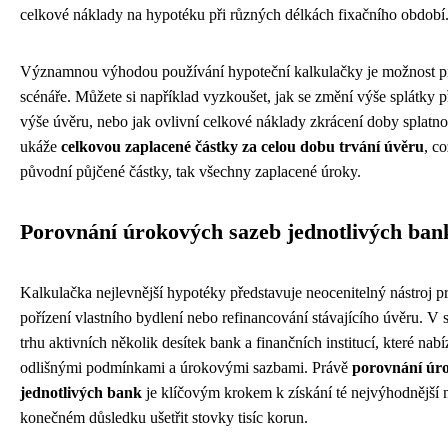
celkové náklady na hypotéku při různých délkách fixačního období
Významnou výhodou používání hypoteční kalkulačky je možnost pr
scénáře. Můžete si například vyzkoušet, jak se změní výše splátky p
výše úvěru, nebo jak ovlivní celkové náklady zkrácení doby splatnos
ukáže
celkovou zaplacené částky za celou dobu trvání úvěru
, c
původní půjčené částky, tak všechny zaplacené úroky.
Porovnání úrokových sazeb jednotlivých ban
Kalkulačka nejlevnější hypotéky představuje neocenitelný nástroj 
pořízení vlastního bydlení nebo refinancování stávajícího úvěru. V
trhu aktivních několik desítek bank a finančních institucí, které nab
odlišnými podmínkami a úrokovými sazbami. Právě
porovnání úr
jednotlivých bank
je klíčovým krokem k získání té nejvýhodnější 
konečném důsledku ušetřit stovky tisíc korun.