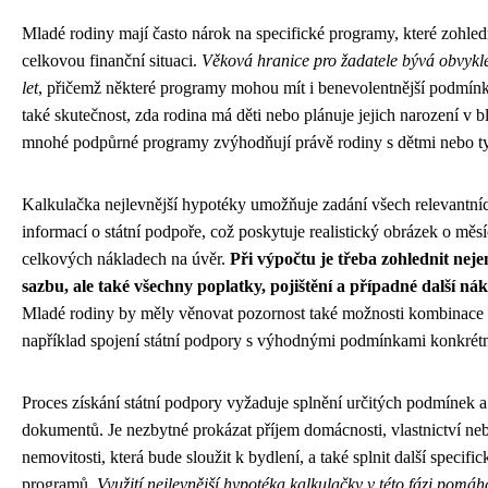
Mladé rodiny mají často nárok na specifické programy, které zohledňu
celkovou finanční situaci.
Věková hranice pro žadatele bývá obvykle 
let
, přičemž některé programy mohou mít i benevolentnější podmínk
také skutečnost, zda rodina má děti nebo plánuje jejich narození v b
mnohé podpůrné programy zvýhodňují právě rodiny s dětmi nebo ty, 
Kalkulačka nejlevnější hypotéky umožňuje zadání všech relevantní
informací o státní podpoře, což poskytuje realistický obrázek o měsí
celkových nákladech na úvěr.
Při výpočtu je třeba zohlednit nej
sazbu, ale také všechny poplatky, pojištění a případné další ná
Mladé rodiny by měly věnovat pozornost také možnosti kombinace
například spojení státní podpory s výhodnými podmínkami konkrétn
Proces získání státní podpory vyžaduje splnění určitých podmínek 
dokumentů. Je nezbytné prokázat příjem domácnosti, vlastnictví neb
nemovitosti, která bude sloužit k bydlení, a také splnit další specif
programů.
Využití nejlevnější hypotéka kalkulačky v této fázi pomáh