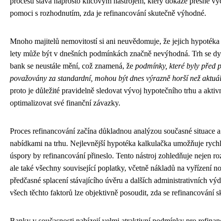
procesu stává naprosto klíčovým nástrojem, který dokáže přesně vyčí
pomoci s rozhodnutím, zda je refinancování skutečně výhodné.
Mnoho majitelů nemovitostí si ani neuvědomuje, že jejich hypotéka
lety může být v dnešních podmínkách značně nevýhodná. Trh se dy
bank se neustále mění, což znamená, že
podmínky, které byly před pě
považovány za standardní, mohou být dnes výrazně horší než aktuál
proto je důležité pravidelně sledovat vývoj hypotečního trhu a akti
optimalizovat své finanční závazky.
Proces refinancování začína důkladnou analýzou současné situace 
nabídkami na trhu. Nejlevnější hypotéka kalkulačka umožňuje rychle
úspory by refinancování přineslo. Tento nástroj zohledňuje nejen r
ale také všechny související poplatky, včetně nákladů na vyřízení n
předčasné splacení stávajícího úvěru a dalších administrativních vý
všech těchto faktorů lze objektivně posoudit, zda se refinancování s
Banky v současnosti nabízejí velmi atraktivní podmínky pro refina