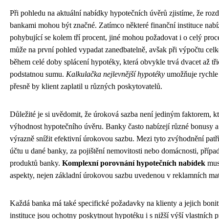
Při pohledu na aktuální nabídky hypotečních úvěrů zjistíme, že rozd
bankami mohou být značné. Zatímco některé finanční instituce nabí
pohybující se kolem tří procent, jiné mohou požadovat i o celý proc
může na první pohled vypadat zanedbatelně, avšak při výpočtu cel
během celé doby splácení hypotéky, která obvykle trvá dvacet až třic
podstatnou sumu.
Kalkulačka nejlevnější hypotéky
umožňuje rychle a
přesně by klient zaplatil u různých poskytovatelů.
Důležité je si uvědomit, že úroková sazba není jediným faktorem, k
výhodnost hypotečního úvěru. Banky často nabízejí různé bonusy a
výrazně snížit efektivní úrokovou sazbu. Mezi tyto zvýhodnění patří
účtu u dané banky, za pojištění nemovitosti nebo domácnosti, přípa
produktů banky.
Komplexní porovnání hypotečních nabídek
musí
aspekty, nejen základní úrokovou sazbu uvedenou v reklamních mat
Každá banka má také specifické požadavky na klienty a jejich bonit
instituce jsou ochotny poskytnout hypotéku i s nižší výší vlastních 