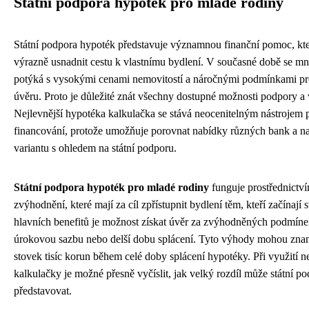
Státní podpora hypoték pro mladé rodiny
Státní podpora hypoték představuje významnou finanční pomoc, k
výrazně usnadnit cestu k vlastnímu bydlení. V současné době se m
potýká s vysokými cenami nemovitostí a náročnými podmínkami pr
úvěru. Proto je důležité znát všechny dostupné možnosti podpory a v
Nejlevnější hypotéka kalkulačka se stává neocenitelným nástrojem p
financování, protože umožňuje porovnat nabídky různých bank a naj
variantu s ohledem na státní podporu.
Státní podpora hypoték pro mladé rodiny
funguje prostřednictv
zvýhodnění, které mají za cíl zpřístupnit bydlení těm, kteří začínají 
hlavních benefitů je možnost získat úvěr za zvýhodněných podmíne
úrokovou sazbu nebo delší dobu splácení. Tyto výhody mohou znam
stovek tisíc korun během celé doby splácení hypotéky. Při využití n
kalkulačky je možné přesně vyčíslit, jak velký rozdíl může státní p
představovat.