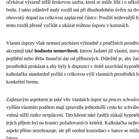
očekávat výrazně nižší úrokovou sazbu, která se může lišit i o někol
bodu. I takto zdánlivě malý rozdíl má při dlouhodobém úvěru na dvac
obrovský dopad na celkovou zaplacené částce. Použití nejlevnější 
tento rozdíl přesně vyčíslit a ukázat reálnou úsporu v korunách.
Vlastní úspory však nemusí pocházet výhradně z peněžních prostře
akceptují také
hodnotu nemovitosti
, kterou žadatel již vlastní, stav
pojištění nebo třeba finanční dar od příbuzných. Důležité je, aby ža
prostředků prokázat a aby byly k dispozici v době uzavírání hypoté
kalkulačka standardně počítá s celkovou výší vlastních prostředků b
konkrétní formu.
Zajímavým aspektem je také vliv vlastních úspor na
proces schvalo
vyšším vlastním podílem mají zpravidla jednodušší cestu ke schvále
vnímá nižší riziko nesplácení. Tito klienti také častěji získají hypot
jejich příjem byl na hranici požadovaných kritérií. Kalkulačka nejle
aspekt přímo nezobrazuje, ale při osobní konzultaci v bance se můž
faktor.