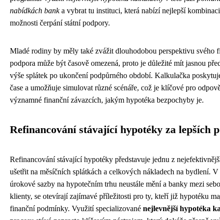
nabídkách bank
a vybrat tu instituci, která nabízí nejlepší kombina
možnosti čerpání státní podpory.
Mladé rodiny by měly také zvážit dlouhodobou perspektivu svého fi
podpora může být časově omezená, proto je důležité mít jasnou před
výše splátek po ukončení podpůrného období. Kalkulačka poskytuje 
čase a umožňuje simulovat různé scénáře, což je klíčové pro odpov
významné finanční závazcích, jakým hypotéka bezpochyby je.
Refinancování stávající hypotéky za lepších
Refinancování stávající hypotéky představuje jednu z nejefektivnější
ušetřit na měsíčních splátkách a celkových nákladech na bydlení. V
úrokové sazby na hypotečním trhu neustále mění a banky mezi sebo
klienty, se otevírají zajímavé příležitosti pro ty, kteří již hypotéku maj
finanční podmínky. Využití specializované
nejlevnější hypotéka k