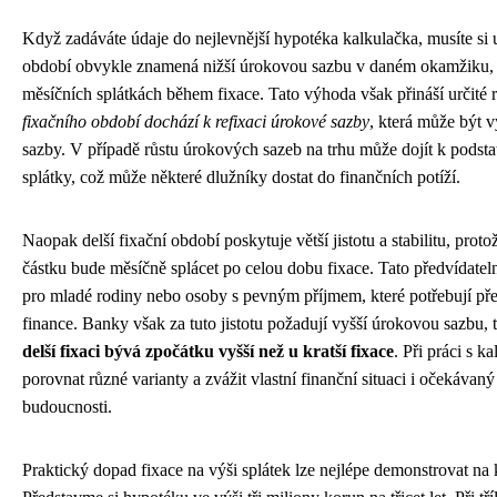
Když zadáváte údaje do nejlevnější hypotéka kalkulačka, musíte si u
období obvykle znamená nižší úrokovou sazbu v daném okamžiku, c
měsíčních splátkách během fixace. Tato výhoda však přináší určité 
fixačního období dochází k refixaci úrokové sazby
, která může být 
sazby. V případě růstu úrokových sazeb na trhu může dojít k podst
splátky, což může některé dlužníky dostat do finančních potíží.
Naopak delší fixační období poskytuje větší jistotu a stabilitu, proto
částku bude měsíčně splácet po celou dobu fixace. Tato předvídatel
pro mladé rodiny nebo osoby s pevným příjmem, které potřebují pře
finance. Banky však za tuto jistotu požadují vyšší úrokovou sazbu,
delší fixaci bývá zpočátku vyšší než u kratší fixace
. Při práci s k
porovnat různé varianty a zvážit vlastní finanční situaci i očekávan
budoucnosti.
Praktický dopad fixace na výši splátek lze nejlépe demonstrovat na