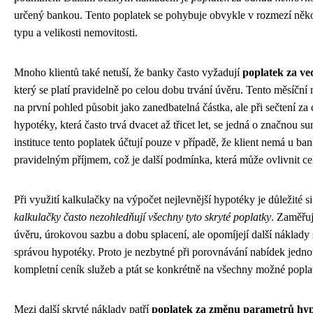
určený bankou. Tento poplatek se pohybuje obvykle v rozmezí několi
typu a velikosti nemovitosti.
Mnoho klientů také netuší, že banky často vyžadují
poplatek za ve
který se platí pravidelně po celou dobu trvání úvěru. Tento měsíční
na první pohled působit jako zanedbatelná částka, ale při sečtení za
hypotéky, která často trvá dvacet až třicet let, se jedná o značnou s
instituce tento poplatek účtují pouze v případě, že klient nemá u ba
pravidelným příjmem, což je další podmínka, která může ovlivnit c
Při využití kalkulačky na výpočet nejlevnější hypotéky je důležité s
kalkulačky často nezohledňují všechny tyto skryté poplatky
. Zaměřuj
úvěru, úrokovou sazbu a dobu splacení, ale opomíjejí další náklady 
správou hypotéky. Proto je nezbytné při porovnávání nabídek jednot
kompletní ceník služeb a ptát se konkrétně na všechny možné popla
Mezi další skryté náklady patří
poplatek za změnu parametrů hy