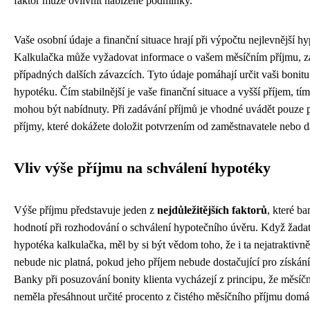
faktor může ovlivnit nabízené podmínky.
Vaše osobní údaje a finanční situace hrají při výpočtu nejlevnější hy
Kalkulačka může vyžadovat informace o vašem měsíčním příjmu, z
případných dalších závazcích. Tyto údaje pomáhají určit vaši bonitu
hypotéku. Čím stabilnější je vaše finanční situace a vyšší příjem, 
mohou být nabídnuty. Při zadávání příjmů je vhodné uvádět pouze p
příjmy, které dokážete doložit potvrzením od zaměstnavatele nebo
Vliv výše příjmu na schválení hypotéky
Výše příjmu představuje jeden z
nejdůležitějších faktorů
, které ba
hodnotí při rozhodování o schválení hypotečního úvěru. Když žadat
hypotéka kalkulačka, měl by si být vědom toho, že i ta nejatraktivn
nebude nic platná, pokud jeho příjem nebude dostačující pro získá
Banky při posuzování bonity klienta vycházejí z principu, že měsíč
neměla přesáhnout určité procento z čistého měsíčního příjmu domá