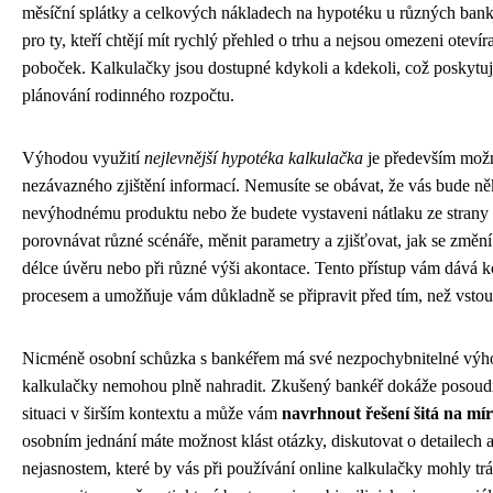
měsíční splátky a celkových nákladech na hypotéku u různých bank. 
pro ty, kteří chtějí mít rychlý přehled o trhu a nejsou omezeni otev
poboček. Kalkulačky jsou dostupné kdykoli a kdekoli, což poskytuje
plánování rodinného rozpočtu.
Výhodou využití
nejlevnější hypotéka kalkulačka
je především mož
nezávazného zjištění informací. Nemusíte se obávat, že vás bude n
nevýhodnému produktu nebo že budete vystaveni nátlaku ze strany 
porovnávat různé scénáře, měnit parametry a zjišťovat, jak se změní
délce úvěru nebo při různé výši akontace. Tento přístup vám dává 
procesem a umožňuje vám důkladně se připravit před tím, než vstou
Nicméně osobní schůzka s bankéřem má své nezpochybnitelné výho
kalkulačky nemohou plně nahradit. Zkušený bankéř dokáže posoudit
situaci v širším kontextu a může vám
navrhnout řešení šitá na mí
osobním jednání máte možnost klást otázky, diskutovat o detailech a
nejasnostem, které by vás při používání online kalkulačky mohly tr