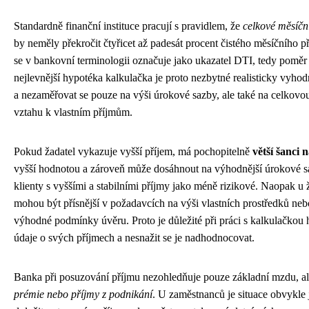
Standardně finanční instituce pracují s pravidlem, že
celkové měsíčn
by neměly překročit čtyřicet až padesát procent čistého měsíčního p
se v bankovní terminologii označuje jako ukazatel DTI, tedy poměr 
nejlevnější hypotéka kalkulačka je proto nezbytné realisticky vyhod
a nezaměřovat se pouze na výši úrokové sazby, ale také na celkovou
vztahu k vlastním příjmům.
Pokud žadatel vykazuje vyšší příjem, má pochopitelně
větší šanci 
vyšší hodnotou a zároveň může dosáhnout na výhodnější úrokové sa
klienty s vyššími a stabilními příjmy jako méně rizikové. Naopak u 
mohou být přísnější v požadavcích na výši vlastních prostředků n
výhodné podmínky úvěru. Proto je důležité při práci s kalkulačkou
údaje o svých příjmech a nesnažit se je nadhodnocovat.
Banka při posuzování příjmu nezohledňuje pouze základní mzdu, a
prémie nebo příjmy z podnikání
. U zaměstnanců je situace obvykle 