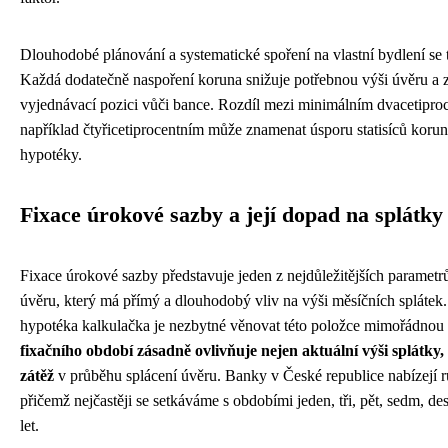
Dlouhodobé plánování a systematické spoření na vlastní bydlení se 
Každá dodatečně naspoření koruna snižuje potřebnou výši úvěru a 
vyjednávací pozici vůči bance. Rozdíl mezi minimálním dvacetipr
například čtyřicetiprocentním může znamenat úsporu statisíců koru
hypotéky.
Fixace úrokové sazby a její dopad na splátky
Fixace úrokové sazby představuje jeden z nejdůležitějších parametr
úvěru, který má přímý a dlouhodobý vliv na výši měsíčních splátek. 
hypotéka kalkulačka je nezbytné věnovat této položce mimořádnou
fixačního období zásadně ovlivňuje nejen aktuální výši splátky, 
zátěž
v průběhu splácení úvěru. Banky v České republice nabízejí rů
přičemž nejčastěji se setkáváme s obdobími jeden, tři, pět, sedm, d
let.