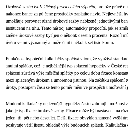
Úroková sazba tvoří klíčový prvek celého výpočtu
, protože právě on
nakonec bance za půjčené prostředky zaplatíte navíc. Nejlevnější h
umožňuje porovnat různé úrokové sazby nabízené jednotlivými ban
institucemi na trhu. Tento nástroj automaticky propočítá, jak se změ
změně úrokové sazby byť jen o několik desetin procenta. Rozdíl m
úvěru velmi významný a může činit i několik set tisíc korun.
Funkčnost hypoteční kalkulačky spočívá v tom, že využívá standar
anuitní splátky, což je nejběžnější typ splácení hypotéky v České re
splácení zůstává výše měsíční splátky po celou dobu fixace konstan
mezi splaceným úrokem a umořenou jistinou. Na začátku splácení tvo
úroky, postupem času se tento poměr mění ve prospěch umořování ji
Moderní kalkulačky nejlevnější hypotéky často zahrnují i možnost z
jako je typ fixace úrokové sazby. Fixace může být nastavena na různ
jeden, tři, pět nebo deset let. Delší fixace obvykle znamená vyšší ú
poskytuje větší jistotu ohledně výše budoucích splátek. Kalkulačka d