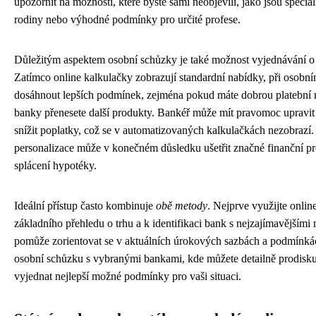
upozornit na možnosti, které byste sami neobjevili, jako jsou speci
rodiny nebo výhodné podmínky pro určité profese.
Důležitým aspektem osobní schůzky je také možnost vyjednávání 
Zatímco online kalkulačky zobrazují standardní nabídky, při osobn
dosáhnout lepších podmínek, zejména pokud máte dobrou platební
banky přenesete další produkty. Bankéř může mít pravomoc upravi
snížit poplatky, což se v automatizovaných kalkulačkách nezobrazí
personalizace může v konečném důsledku ušetřit značné finanční p
splácení hypotéky.
Ideální přístup často kombinuje
obě metody
. Nejprve využijte onlin
základního přehledu o trhu a k identifikaci bank s nejzajímavějším
pomůže zorientovat se v aktuálních úrokových sazbách a podmínká
osobní schůzku s vybranými bankami, kde můžete detailně prodisku
vyjednat nejlepší možné podmínky pro vaši situaci.