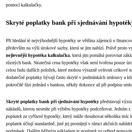
pomocí kalkulačky.
Skryté poplatky bank při sjednávání hypoték
Při hledání té nejvýhodnější hypotéky se většina zájemců o financov
především na výši úrokové sazby, která se jim nabízí. Právě proto vy
nejlevnější hypotéka kalkulačka
, která jim pomáhá porovnat zákl
různých bank. Skutečná cena hypotéky však není tvořena pouze úr
celou řadu dalších položek, které mohou výrazně ovlivnit celkové n
dodatečné poplatky bývají často skryté v podmínkách smlouvy a klie
pokročilé fázi jednání s bankou, někdy dokonce až při podpisu sml
Skryté poplatky bank při sjednávání hypotéky
představují význ
nákladů, kterou nesmíte při výběru hypotéky podceňovat. Jedním z n
poplatek za vyřízení hypotéky
, který může dosahovat několika tisíc
poplatek účtují standardně, jiné jej promíjejí v rámci akčních nabíde
podmínek. Dalším běžným nákladem je
poplatek za odhad nemovito