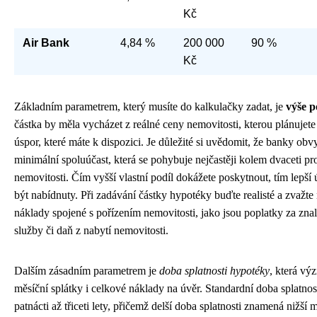
Kč
Air Bank
4,84 %
200 000
90 %
Kč
Základním parametrem, který musíte do kalkulačky zadat, je
výše 
částka by měla vycházet z reálné ceny nemovitosti, kterou plánujete 
úspor, které máte k dispozici. Je důležité si uvědomit, že banky obv
minimální spoluúčast, která se pohybuje nejčastěji kolem dvaceti p
nemovitosti. Čím vyšší vlastní podíl dokážete poskytnout, tím lep
být nabídnuty. Při zadávání částky hypotéky buďte realisté a zvažte 
náklady spojené s pořízením nemovitosti, jako jsou poplatky za zna
služby či daň z nabytí nemovitosti.
Dalším zásadním parametrem je
doba splatnosti hypotéky
, která vý
měsíční splátky i celkové náklady na úvěr. Standardní doba splatno
patnácti až třiceti lety, přičemž delší doba splatnosti znamená nižší 