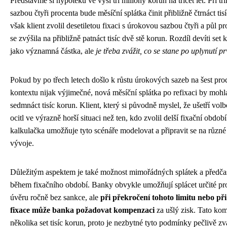
Představme si hypotéku ve výši tři miliony korun na třicet let. Při tř
sazbou čtyři procenta bude měsíční splátka činit přibližně čtrnáct tis
však klient zvolil desetiletou fixaci s úrokovou sazbou čtyři a půl p
se zvýšila na přibližně patnáct tisíc dvě stě korun. Rozdíl devíti se
jako významná částka, ale
je třeba zvážit, co se stane po uplynutí prv
Pokud by po třech letech došlo k růstu úrokových sazeb na šest proc
kontextu nijak výjimečné, nová měsíční splátka po refixaci by mohla
sedmnáct tisíc korun. Klient, který si původně myslel, že ušetří volbo
ocitl ve výrazně horší situaci než ten, kdo zvolil delší fixační obdob
kalkulačka umožňuje tyto scénáře modelovat a připravit se na různ
vývoje.
Důležitým aspektem je také možnost mimořádných splátek a předča
během fixačního období. Banky obvykle umožňují splácet určité pr
úvěru ročně bez sankce, ale
při překročení tohoto limitu nebo p
fixace může banka požadovat kompenzaci
za ušlý zisk. Tato ko
několika set tisíc korun, proto je nezbytné tyto podmínky pečlivě zv