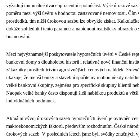
vyžadují minimálně dvacetiprocentní spoluúčast. Výše úrokové sazb
poměru mezi výší úvěru a hodnotou zastavované nemovitosti. Čím vy
prostředků, tím nižší úrokovou sazbu lze obvykle získat. Kalkulačk
dokáže zohlednit i tento parametr a nabídnout realistický obrázek 
financování.
Mezi nejvýznamnější poskytovatele hypotečních úvěrů v České repub
bankovní domy s dlouholetou historií i relativně nové finanční institu
zákazníky prostřednictvím agresivnějších cenových nabídek.
Srovná
ukazuje, že menší banky a stavební spořitelny mohou někdy nabídn
velké bankovní skupiny, zejména pro specifické skupiny klientů neb
Naopak velké banky často disponují širší nabídkou produktů a větší 
individuálních podmínek.
Aktuální vývoj úrokových sazeb hypotečních úvěrů je ovlivněn cel
makroekonomických faktorů, především rozhodnutími České národn
úrokových sazeb. V posledních letech jsme byli svědky značných v