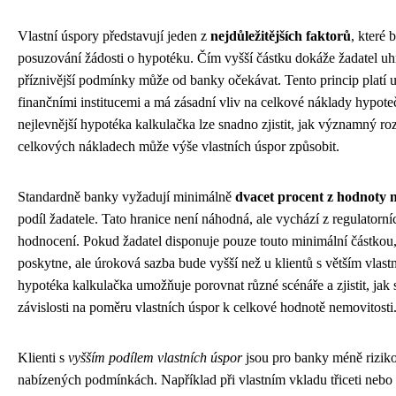
Vlastní úspory představují jeden z
nejdůležitějších faktorů
, které 
posuzování žádosti o hypotéku. Čím vyšší částku dokáže žadatel uhra
příznivější podmínky může od banky očekávat. Tento princip platí 
finančními institucemi a má zásadní vliv na celkové náklady hypoteč
nejlevnější hypotéka kalkulačka lze snadno zjistit, jak významný ro
celkových nákladech může výše vlastních úspor způsobit.
Standardně banky vyžadují minimálně
dvacet procent z hodnoty n
podíl žadatele. Tato hranice není náhodná, ale vychází z regulatorn
hodnocení. Pokud žadatel disponuje pouze touto minimální částkou
poskytne, ale úroková sazba bude vyšší než u klientů s větším vlas
hypotéka kalkulačka umožňuje porovnat různé scénáře a zjistit, jak
závislosti na poměru vlastních úspor k celkové hodnotě nemovitosti
Klienti s
vyšším podílem vlastních úspor
jsou pro banky méně rizikov
nabízených podmínkách. Například při vlastním vkladu třiceti nebo č