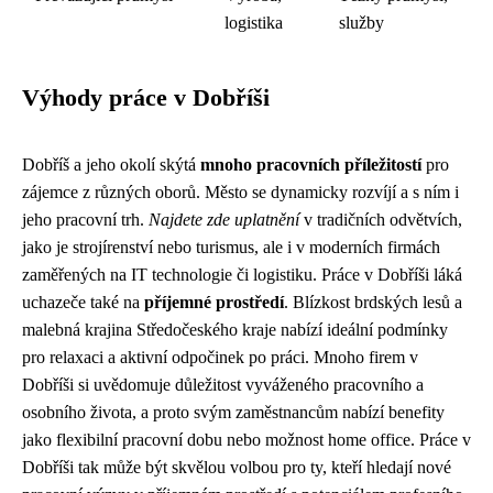
logistika
služby
Výhody práce v Dobříši
Dobříš a jeho okolí skýtá
mnoho pracovních příležitostí
pro
zájemce z různých oborů. Město se dynamicky rozvíjí a s ním i
jeho pracovní trh.
Najdete zde uplatnění
v tradičních odvětvích,
jako je strojírenství nebo turismus, ale i v moderních firmách
zaměřených na IT technologie či logistiku. Práce v Dobříši láká
uchazeče také na
příjemné prostředí
. Blízkost brdských lesů a
malebná krajina Středočeského kraje nabízí ideální podmínky
pro relaxaci a aktivní odpočinek po práci. Mnoho firem v
Dobříši si uvědomuje důležitost vyváženého pracovního a
osobního života, a proto svým zaměstnancům nabízí benefity
jako flexibilní pracovní dobu nebo možnost home office. Práce v
Dobříši tak může být skvělou volbou pro ty, kteří hledají nové