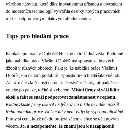
výrobou nábytku, která díky inovativnímu přístupu a investicím
do moderních technologií vytvořila desítky nových pracovních
míst s nadprůměrným platovým ohodnocením.
Tipy pro hledání práce
Koukáte po práci v Dobříši? Hele, není to žádná věda! Podobně
jako
nabídka práce Vlašim
i Dobříš má spoustu zajímavých
džobů v různých oborech. Fakt je, že nabídka práce Vlašim i
Dobříš jsou na tom podobně - spousta firem hledá šikovné lidi.
Ať už máte zkušenosti nebo jste čerstvě ze školy, případně se
vracíte po pauze, určitě si vyberete.
Místní firmy si váží lidí z
okolí a fakt se snaží podporovat zaměstnanost v regionu.
Klidně zkuste firmy oslovit i když zrovna nikde nevidíte inzerát -
třeba nabídka práce Vlašim taky není vždycky vypsaná oficiálně.
Firmy si cení, když někdo projeví zájem a chce se učit novým
věcem.
Jo, a nezapomeňte, že známí jsou k nezaplacení!