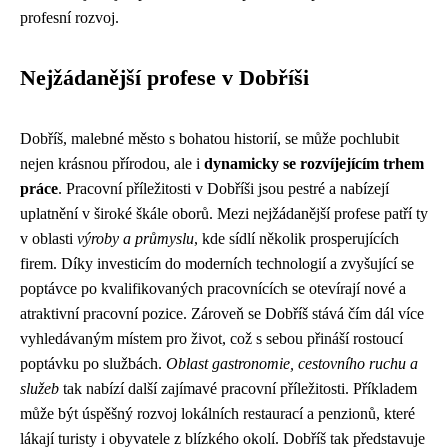
profesní rozvoj.
Nejžádanější profese v Dobříši
Dobříš, malebné město s bohatou historií, se může pochlubit
nejen krásnou přírodou, ale i
dynamicky se rozvíjejícím trhem
práce
. Pracovní příležitosti v Dobříši jsou pestré a nabízejí
uplatnění v široké škále oborů. Mezi nejžádanější profese patří ty
v oblasti
výroby a průmyslu
, kde sídlí několik prosperujících
firem. Díky investicím do moderních technologií a zvyšující se
poptávce po kvalifikovaných pracovnících se otevírají nové a
atraktivní pracovní pozice. Zároveň se Dobříš stává čím dál více
vyhledávaným místem pro život, což s sebou přináší rostoucí
poptávku po službách.
Oblast gastronomie, cestovního ruchu a
služeb
tak nabízí další zajímavé pracovní příležitosti. Příkladem
může být úspěšný rozvoj lokálních restaurací a penzionů, které
lákají turisty i obyvatele z blízkého okolí. Dobříš tak představuje