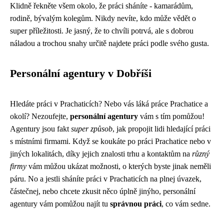
Klidně řekněte všem okolo, že práci sháníte - kamarádům,
rodině, bývalým kolegům. Nikdy nevíte, kdo může vědět o
super příležitosti. Je jasný, že to chvíli potrvá, ale s dobrou
náladou a trochou snahy určitě najdete práci podle svého gusta.
Personální agentury v Dobříši
Hledáte práci v Prachaticích? Nebo vás láká
práce Prachatice
a
okolí? Nezoufejte,
personální agentury
vám s tím pomůžou!
Agentury jsou fakt
super způsob
, jak propojit lidi hledající práci
s místními firmami. Když se koukáte po práci Prachatice nebo v
jiných lokalitách, díky jejich znalosti trhu a kontaktům na
různý
firmy
vám můžou ukázat možnosti, o kterých byste jinak neměli
páru. No a jestli sháníte práci v Prachaticích na plnej úvazek,
částečnej, nebo chcete zkusit něco úplně jinýho, personální
agentury vám pomůžou najít tu
správnou práci
, co vám sedne.