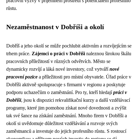
pracovní výzvy v příjemném prostředí s potenciálem profesního
růstu.
Nezaměstnanost v Dobříši a okolí
Dobříš a jeho okolí se může pochlubit aktivním a rozvíjejícím se
trhem práce.
Zájemci o práci v Dobříši
naleznou širokou škálu
pracovních příležitostí v různých odvětvích. Město se
dynamicky rozvíjí a láká nové investory, což vytváří
nové
pracovní pozice
a příležitosti pro místní obyvatele. Úřad práce v
Dobříši aktivně spolupracuje s firmami v regionu a poskytuje
podporu uchazečům o zaměstnání. Pro ty, kteří hledají
práci v
Dobříši
, jsou k dispozici rekvalifikační kurzy a další vzdělávací
programy, které jim pomohou získat nové dovednosti a zvýšit
tak své šance na získání zaměstnání. Mnoho firem v Dobříši a
okolí si uvědomuje důležitost vzdělávání a rozvoje svých
zaměstnanců a investuje do jejich profesního růstu. S rostoucí
ekonomikou a přílivem nových investic do regionu se dá