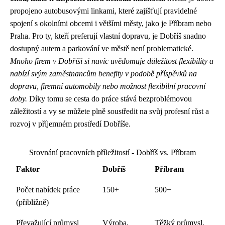
propojeno autobusovými linkami, které zajišťují pravidelné
spojení s okolními obcemi i většími městy, jako je Příbram nebo
Praha. Pro ty, kteří preferují vlastní dopravu, je Dobříš snadno
dostupný autem a parkování ve městě není problematické.
Mnoho firem v Dobříši si navíc uvědomuje důležitost flexibility a
nabízí svým zaměstnancům benefity v podobě příspěvků na
dopravu, firemní automobily nebo možnost flexibilní pracovní
doby.
Díky tomu se cesta do práce stává bezproblémovou
záležitostí a vy se můžete plně soustředit na svůj profesní růst a
rozvoj v příjemném prostředí Dobříše.
Srovnání pracovních příležitostí - Dobříš vs. Příbram
Faktor
Dobříš
Příbram
Počet nabídek práce
150+
500+
(přibližně)
Převažující průmysl
Výroba,
Těžký průmysl,