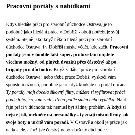
Pracovní portály s nabídkami
Když hledáte práci pro starobní důchodce Ostrava, je to
podobné jako hledání práce v Dobříši - obojí potřebuje svůj
systém. Stejně jako když někdo
hledá práci pro starobní
důchodce Ostrava
, i v Dobříši musíte vědět, kde začít.
Pracovní
portály jsou v tomhle fakt super, protože tam najdete
všechno možný, od plných úvazků přes částečný až po
brigády pro důchodce.
Když zadáte "práce pro starobní
důchodce Ostrava" nebo třeba práce Dobříš, vyskočí vám
spoustu možností, podobně jako když koukáte na portál občana.
Ty portály mají docela šikovný filtry, můžete si vyfiltrovat práci
podle toho, co vám sedí - třeba podle směn nebo výdělku.
Najít
fajn práci v důchodu tak nemusí být žádnej problém.
A když si
nejste jistí, mrkněte na personálky - ty znají místní firmy jak
svoje boty a určitě vám poradí.
V Ostravě a okolí je práce jak
na kostele, ať už jste čerstvý nebo zkušený důchodce.