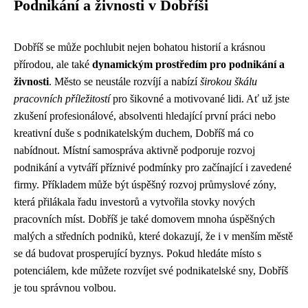
Podnikání a živnosti v Dobříši
Dobříš se může pochlubit nejen bohatou historií a krásnou
přírodou, ale také
dynamickým prostředím pro podnikání a
živnosti
. Město se neustále rozvíjí a nabízí
širokou škálu
pracovních příležitostí
pro šikovné a motivované lidi. Ať už jste
zkušení profesionálové, absolventi hledající první práci nebo
kreativní duše s podnikatelským duchem, Dobříš má co
nabídnout. Místní samospráva aktivně podporuje rozvoj
podnikání a vytváří příznivé podmínky pro začínající i zavedené
firmy. Příkladem může být úspěšný rozvoj průmyslové zóny,
která přilákala řadu investorů a vytvořila stovky nových
pracovních míst. Dobříš je také domovem mnoha úspěšných
malých a středních podniků, které dokazují, že i v menším městě
se dá budovat prosperující byznys. Pokud hledáte místo s
potenciálem, kde můžete rozvíjet své podnikatelské sny, Dobříš
je tou správnou volbou.