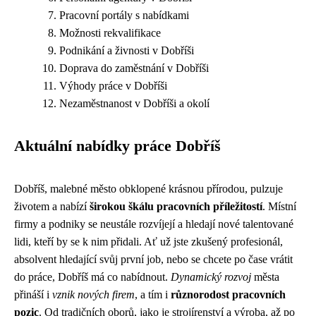
Pracovní portály s nabídkami
Možnosti rekvalifikace
Podnikání a živnosti v Dobříši
Doprava do zaměstnání v Dobříši
Výhody práce v Dobříši
Nezaměstnanost v Dobříši a okolí
Aktuální nabídky práce Dobříš
Dobříš, malebné město obklopené krásnou přírodou, pulzuje
životem a nabízí
širokou škálu pracovních příležitostí
. Místní
firmy a podniky se neustále rozvíjejí a hledají nové talentované
lidi, kteří by se k nim přidali. Ať už jste zkušený profesionál,
absolvent hledající svůj první job, nebo se chcete po čase vrátit
do práce, Dobříš má co nabídnout.
Dynamický rozvoj
města
přináší i
vznik nových firem
, a tím i
různorodost pracovních
pozic
. Od tradičních oborů, jako je strojírenství a výroba, až po