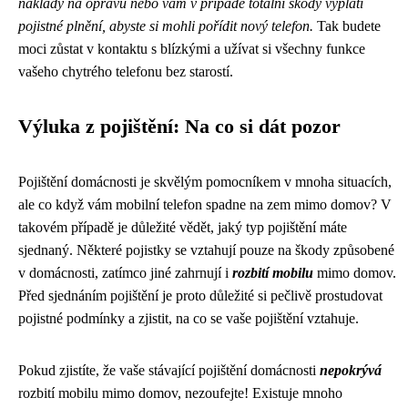
náklady na opravu nebo vám v případě totální škody vyplatí
pojistné plnění, abyste si mohli pořídit nový telefon.
Tak budete
moci zůstat v kontaktu s blízkými a užívat si všechny funkce
vašeho chytrého telefonu bez starostí.
Výluka z pojištění: Na co si dát pozor
Pojištění domácnosti je skvělým pomocníkem v mnoha situacích,
ale co když vám mobilní telefon spadne na zem mimo domov? V
takovém případě je důležité vědět, jaký typ pojištění máte
sjednaný. Některé pojistky se vztahují pouze na škody způsobené
v domácnosti, zatímco jiné zahrnují i ​​
rozbití mobilu
mimo domov.
Před sjednáním pojištění je proto důležité si pečlivě prostudovat
pojistné podmínky a zjistit, na co se vaše pojištění vztahuje.
Pokud zjistíte, že vaše stávající pojištění domácnosti
nepokrývá
rozbití mobilu mimo domov, nezoufejte! Existuje mnoho