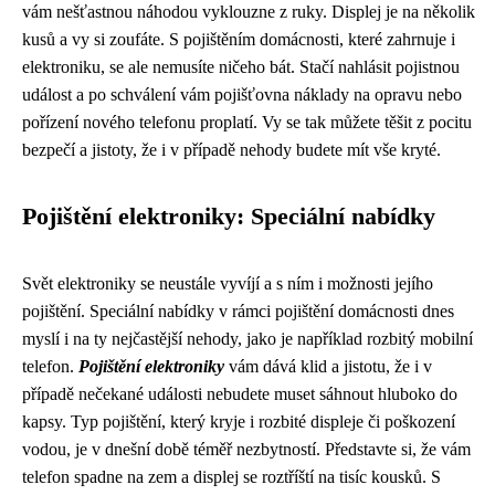
vám nešťastnou náhodou vyklouzne z ruky. Displej je na několik
kusů a vy si zoufáte. S pojištěním domácnosti, které zahrnuje i
elektroniku, se ale nemusíte ničeho bát. Stačí nahlásit pojistnou
událost a po schválení vám pojišťovna náklady na opravu nebo
pořízení nového telefonu proplatí. Vy se tak můžete těšit z pocitu
bezpečí a jistoty, že i v případě nehody budete mít vše kryté.
Pojištění elektroniky: Speciální nabídky
Svět elektroniky se neustále vyvíjí a s ním i možnosti jejího
pojištění. Speciální nabídky v rámci pojištění domácnosti dnes
myslí i na ty nejčastější nehody, jako je například rozbitý mobilní
telefon.
Pojištění elektroniky
vám dává klid a jistotu, že i v
případě nečekané události nebudete muset sáhnout hluboko do
kapsy. Typ pojištění, který kryje i rozbité displeje či poškození
vodou, je v dnešní době téměř nezbytností. Představte si, že vám
telefon spadne na zem a displej se roztříští na tisíc kousků. S