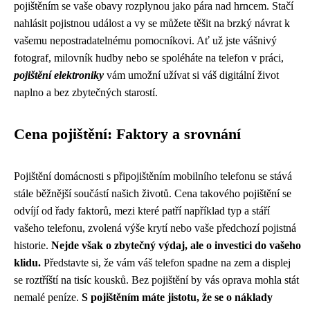
pojištěním se vaše obavy rozplynou jako pára nad hrncem. Stačí
nahlásit pojistnou událost a vy se můžete těšit na brzký návrat k
vašemu nepostradatelnému pomocníkovi. Ať už jste vášnivý
fotograf, milovník hudby nebo se spoléháte na telefon v práci,
pojištění elektroniky
vám umožní užívat si váš digitální život
naplno a bez zbytečných starostí.
Cena pojištění: Faktory a srovnání
Pojištění domácnosti s připojištěním mobilního telefonu se stává
stále běžnější součástí našich životů. Cena takového pojištění se
odvíjí od řady faktorů, mezi které patří například typ a stáří
vašeho telefonu, zvolená výše krytí nebo vaše předchozí pojistná
historie.
Nejde však o zbytečný výdaj, ale o investici do vašeho
klidu.
Představte si, že vám váš telefon spadne na zem a displej
se roztříští na tisíc kousků. Bez pojištění by vás oprava mohla stát
nemalé peníze.
S pojištěním máte jistotu, že se o náklady