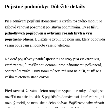
Pojistné podmínky: Důležité detaily
Při sjednávání pojištění domácnosti s krytím rozbitého mobilu je
klíčové věnovat pozornost pojistným podmínkám.
Ty se liší u
jednotlivých pojišťoven a ovlivňují rozsah krytí a výši
pojistného plnění.
Důležité je zvolit typ pojištění, který odpovídá
vašim potřebám a hodnotě vašeho telefonu.
Některé pojišťovny nabízí
speciální balíčky pro elektroniku
,
které zahrnují i ​​rozšířenou ochranu proti náhodnému poškození,
odcizení či ztrátě. Díky tomu můžete mít klid na duši, ať už se s
vaším telefonem stane cokoli.
Představte si, že vám telefon omylem vypadne z ruky a displej se
roztříští na tisíc kousků. S pojištěním domácnosti, které zahrnuje i ​​
rozbitý mobil, se nemusíte ničeho obávat.
Pojišťovna vám uhradí